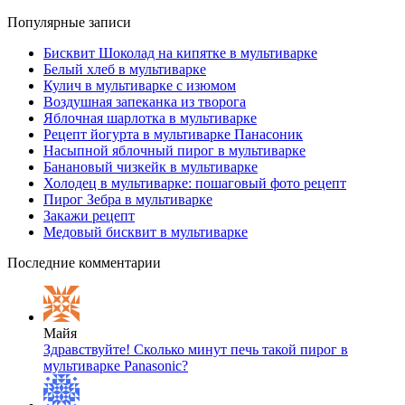
Популярные записи
Бисквит Шоколад на кипятке в мультиварке
Белый хлеб в мультиварке
Кулич в мультиварке с изюмом
Воздушная запеканка из творога
Яблочная шарлотка в мультиварке
Рецепт йогурта в мультиварке Панасоник
Насыпной яблочный пирог в мультиварке
Банановый чизкейк в мультиварке
Холодец в мультиварке: пошаговый фото рецепт
Пирог Зебра в мультиварке
Закажи рецепт
Медовый бисквит в мультиварке
Последние комментарии
Майя
Здравствуйте! Сколько минут печь такой пирог в
мультиварке Panasonic?