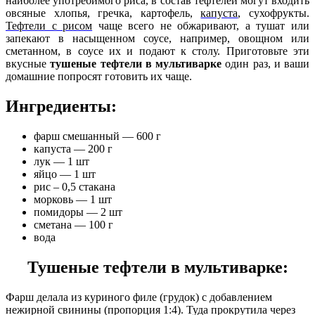
наиболее употребимого риса, в состав тефтелей могут входить
овсяные хлопья, гречка, картофель,
капуста
, сухофрукты.
Тефтели с рисом
чаще всего не обжаривают, а тушат или
запекают в насыщенном соусе, например, овощном или
сметанном, в соусе их и подают к столу. Приготовьте эти
вкусные
тушеные тефтели в мультиварке
один раз, и ваши
домашние попросят готовить их чаще.
Ингредиенты:
фарш смешанный — 600 г
капуста — 200 г
лук — 1 шт
яйцо — 1 шт
рис – 0,5 стакана
морковь — 1 шт
помидоры — 2 шт
сметана — 100 г
вода
Тушеные тефтели в мультиварке:
Фарш делала из куриного филе (грудок) с добавлением
нежирной свинины (пропорция 1:4). Туда прокрутила через