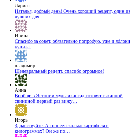
Лариса
Наталья, добрый день! Очень хороший рецепт, один из
лучших для…
Ирина
Спасибо за совет, обязательно попробую, уже и яблоки
купила.
владимир
Шедевральный рецепт, спасибо огромное!
Анна
Вообще в Эстонии мульгикапсад готовят с жирной
свининой,первый раз вижу…
Игорь
Здравствуйте. А точнее: сколько картофеля в
килограммах? Он же по…