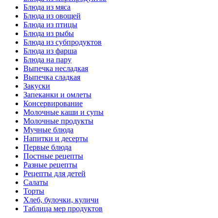
Блюда из мяса
Блюда из овощей
Блюда из птицы
Блюда из рыбы
Блюда из субпродуктов
Блюда из фарша
Блюда на пару
Выпечка несладкая
Выпечка сладкая
Закуски
Запеканки и омлеты
Консервирование
Молочные каши и супы
Молочные продукты
Мучные блюда
Напитки и десерты
Первые блюда
Постные рецепты
Разные рецепты
Рецепты для детей
Салаты
Торты
Хлеб, булочки, куличи
Таблица мер продуктов