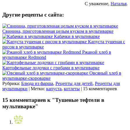
С уважение,
Наталья
.
Другие рецепты с сайта:
Свинина, приготовленная целым куском в мультиварке
Кабачки в мультиварке
Капуста тушеная с
рисом в мультиварке
Ржаной хлеб в
мультиварке Redmond
Картофельные лодочки с грибами в мультиварке
Овсяный хлеб в
мультиварке-скороварке
Рубрика:
Блюда из фарша
,
Рецепты для детей
,
Рецепты для
мультиварки
| Метки:
капуста
,
котлеты
| 15 комментариев
15 комментариев к "Тушеные тефтели в
мультиварке"