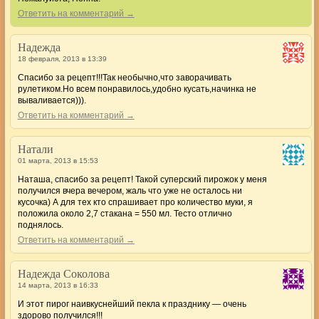
Ответить на комментарий →
Надежда
18 февраля, 2013 в 13:39
Спасибо за рецепт!!!Так необычно,что заворачивать
рулетиком.Но всем понравилось,удобно кусать,начинка не
вываливается))).
Ответить на комментарий →
Натали
01 марта, 2013 в 15:53
Наташа, спасибо за рецепт! Такой суперский пирожок у меня
получился вчера вечером, жаль что уже не осталось ни
кусочка) А для тех кто спрашивает про количество муки, я
положила около 2,7 стакана = 550 мл. Тесто отлично
поднялось.
Ответить на комментарий →
Надежда Соколова
14 марта, 2013 в 16:33
И этот пирог наивкуснейший пекла к празднику — очень
здорово получился!!!