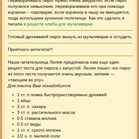
Переворачивать пирог нужно очень аккуратно, если пирог
получился невысоким, переворачиваем его при помощи
корзинки – пароварки, если корзинка в чашу не вмещается,
тогда используем кухонное полотенце. Как это сделать я
писала
в рецепте хлеба для мультиварки
.
Готовый дрожжевой пирог вынуть из мультиварки и остудить.
Приятного аппетита!!!
Наша читательница Лилия предложила нам еще один
рецепт теста для пирога с капустой.
Лилия пишет, что пирог
из этого теста получается очень вкусным, мягким —
«тающим во рту».
Для теста Вам понадобится:
1 ст. л.ложка быстрорасстворимых дрожжей
1 яйцо
3 ст. л. сахара
3 ст. л. растительного масла
0.5 стакана молока
0.5 ст. воды
1 ст. л. сухого молока
1/2 ч. л. мелкой соли