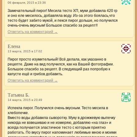
06 февраля, 2015 в 23:36
Замечательный пирог! Месила тесто ХП, муки добавила 420 гр
и оно еле месилось, добавляла воду. Из-за этого боялась,что
тесто будет забито мукой, и пекся пирог дольше, но получился
очень-очень вкусным! Большое спасибо за рецепт!!
Ответить на комментарий →
Елена
13 марта, 2015 в 17:02
Пирог просто изумительный! Всё делала, как указанно в
рецепте. Даже на вид получился, как на Вашей фотографии.
Большое спасибо за рецепт. В следующий раз попробую к
капусте ещё и грибов добавить.
Ответить на комментарий →
Татьяна Б.
14 марта, 2015 в 23:49
Испекла пирог. Получился очень вкусным. Тесто месила в
хлебопечке.
Вместо воды добавила сыворотку. Муку в дрожжевую выпечку
никогда не взвешиваю и не измеряю, добавляю «на глаз» и
всегда получается эластичное тесто с которым приятно
работать. По вкусу пирог напоминает любимые мною и моими