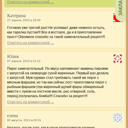
ЗАКЛАДКИ
Ответить на комментарий →
Катерина
27 апреля, 2013 в 19:40
Готовлю уже третий раз! Не успевает даже немного остыть,
как тарелка пустая!!! Все в восторге, да и в приготовлении
прост! Огромное спасибо за такой замечательный рецепт!!!
Ответить на комментарий →
Юлия
27 апреля, 2013 в 21:12
Пирог замечательный. По вкусу напоминает мамины пирожки
с капустой на сковороде сухой жаренные. Первый раз делала
с капустой. Муж-гурман стал требовать такой же пирог с
мясным фаршем, но так-как сейчас пост приготовила пирог с
рыбным фаршем (лук жаренный,щучий фарш обжаренный
вместе с луком на постном масле, рис отварной, соль,
перец),получилась бомба!!!! Спасибо за рецепт!!!
Ответить на комментарий →
елена
02 августа, 2013 в 00:01
Наташа, после того, как в чаше приготовится начинка,