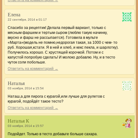
Елена
22 сентября, 2014 в 01:17
Спасибо за рецептик! Делала первый вариант, только с
мясным фаршем и тертым сыром (люблю такую начинку,
вкусно и фарш не рассыпается). Готовила в мульте
«Марта»(модель не помню,недорогая такая, за 1000 с чем- то
руб. Хорошая,кстати. Я в ней и хлеб, и кекс пекла, и шарлотку).
Получилось хорошо. С хрустящей корочкой. Потом и с
капустой попробую сделать! И молоко добавлю. Ну, и в тесто
чуток соли побольше.
Ответить на комментарий →
Наталья
03 ноября, 2014 в 15:54
Наташ,а для пирога с курагой,или лучше для рулетов с
курагой, подойдёт такое тесто?
Ответить на комментарий →
Наталья К
03 ноября, 2014 в 15:57
Подойдет. Только в тесто добавьте больше сахара.