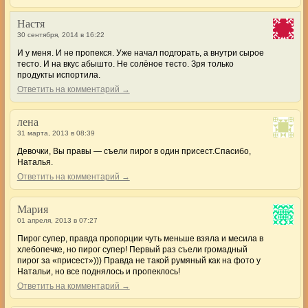
Настя
30 сентября, 2014 в 16:22
И у меня. И не пропекся. Уже начал подгорать, а внутри сырое
тесто. И на вкус абышто. Не солёное тесто. Зря только
продукты испортила.
Ответить на комментарий →
лена
31 марта, 2013 в 08:39
Девочки, Вы правы — съели пирог в один присест.Спасибо,
Наталья.
Ответить на комментарий →
Мария
01 апреля, 2013 в 07:27
Пирог супер, правда пропорции чуть меньше взяла и месила в
хлебопечке, но пирог супер! Первый раз съели громадный
пирог за «присест»))) Правда не такой румяный как на фото у
Натальи, но все поднялось и пропеклось!
Ответить на комментарий →