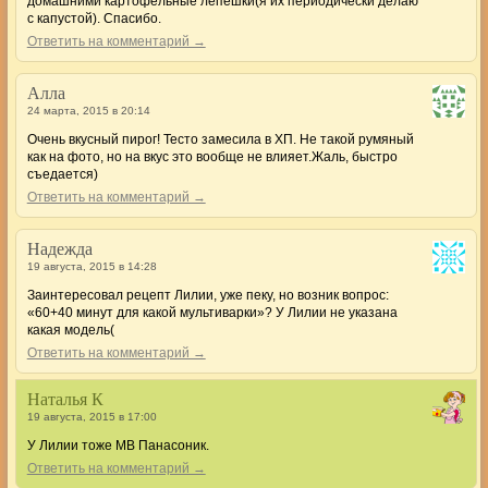
домашними картофельные лепешки(я их периодически делаю
с капустой). Спасибо.
Ответить на комментарий →
Алла
24 марта, 2015 в 20:14
Очень вкусный пирог! Тесто замесила в ХП. Не такой румяный
как на фото, но на вкус это вообще не влияет.Жаль, быстро
съедается)
Ответить на комментарий →
Надежда
19 августа, 2015 в 14:28
Заинтересовал рецепт Лилии, уже пеку, но возник вопрос:
«60+40 минут для какой мультиварки»? У Лилии не указана
какая модель(
Ответить на комментарий →
Наталья К
19 августа, 2015 в 17:00
У Лилии тоже МВ Панасоник.
Ответить на комментарий →