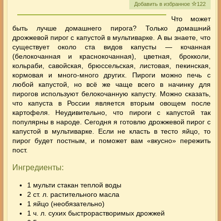
Добавить в избранное
122
Что может
быть лучше домашнего пирога? Только домашний
дрожжевой пирог с капустой в мультиварке. А вы знаете, что
существует около ста видов капусты — кочанная
(белокочанная и краснокочанная), цветная, брокколи,
кольраби, савойская, брюссельская, листовая, пекинская,
кормовая и много-много других.
Пироги можно печь с
любой капустой, но всё же чаще всего в начинку для
пирогов используют белокочанную капусту. Можно сказать,
что капуста в России является вторым овощем после
картофеля. Неудивительно, что пироги с капустой так
популярны в народе. Сегодня я готовлю дрожжевой пирог с
капустой в мультиварке. Если не класть в тесто яйцо, то
пирог будет постным, и поможет вам «вкусно» пережить
пост.
Ингредиенты:
1 мульти стакан теплой воды
2 ст. л. растительного масла
1 яйцо (необязательно)
1 ч. л. сухих быстрорастворимых дрожжей