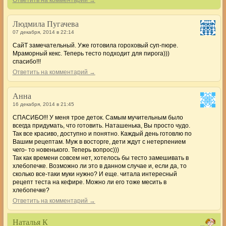
Людмила Пугачева
07 декабря, 2014 в 22:14
СайТ замечательный. Уже готовила гороховый суп-пюре.
Мраморный кекс. Теперь тесто подходит для пирога)))
спасибо!!!
Ответить на комментарий →
Анна
16 декабря, 2014 в 21:45
СПАСИБО!!! У меня трое деток. Самым мучительным было
всегда придумать, что готовить. Наташенька, Вы просто чудо.
Так все красиво, доступно и понятно. Каждый день готовлю по
Вашим рецептам. Муж в восторге, дети ждут с нетерпением
чего- то новенького. Теперь вопрос)))
Так как времени совсем нет, хотелось бы тесто замешивать в
хлебопечке. Возможно ли это в данном случае и, если да, то
сколько все-таки муки нужно? И еще. читала интересный
рецепт теста на кефире. Можно ли его тоже месить в
хлебопечке?
Ответить на комментарий →
Наталья К