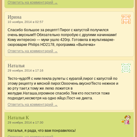
Ответить на комментарий →
Ирина
10 ноября, 2014 в 02:57
Спасибо большое за рецепт! Пирог с капустой получился
очень вкусным!!! Обязательно попробую с другими начинками!
Кому интересно — муки ушло 420гр. Готовила в мультиварке-
скороварке Philips HD2178, программа «Выпечка»
Ответить на комментарий →
Наталья
29 ноября, 2014 в 17:16
Тесто-чудо!Я с ним пекла рулеты с курагой,пирог с капустой по
этому рецепту и мясной пирог.Оооочень вкусно!Тесто нежное и
во рту тает,к тому же легко ложится в
желудке.Наташа,огромное спасибо.Тем кто постится тоже
подходит,несмотря на одно яйцо.Пост-не диета.
Ответить на комментарий →
Наталья К
29 ноября, 2014 в 17:30
Наталья, я рада, что вам понравилось!
Ответить на комментарий →