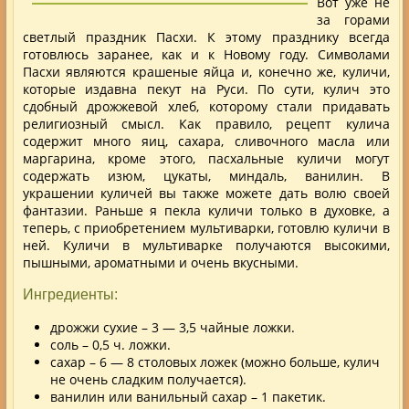
Вот уже не
за горами
светлый праздник Пасхи. К этому празднику всегда
готовлюсь заранее, как и к Новому году. Символами
Пасхи являются крашеные яйца и, конечно же, куличи,
которые издавна пекут на Руси. По сути, кулич это
сдобный дрожжевой хлеб, которому стали придавать
религиозный смысл. Как правило, рецепт кулича
содержит много яиц, сахара, сливочного масла или
маргарина
, кроме этого, пасхальные куличи могут
содержать изюм, цукаты, миндаль, ванилин. В
украшении куличей вы также можете дать волю своей
фантазии. Раньше я пекла куличи только в духовке, а
теперь, с приобретением мультиварки, готовлю куличи в
ней. Куличи в мультиварке получаются высокими,
пышными, ароматными и очень вкусными.
Ингредиенты:
дрожжи сухие – 3 — 3,5 чайные ложки.
соль – 0,5 ч. ложки.
сахар – 6 — 8 столовых ложек (можно больше, кулич
не очень сладким получается).
ванилин или ванильный сахар – 1 пакетик.