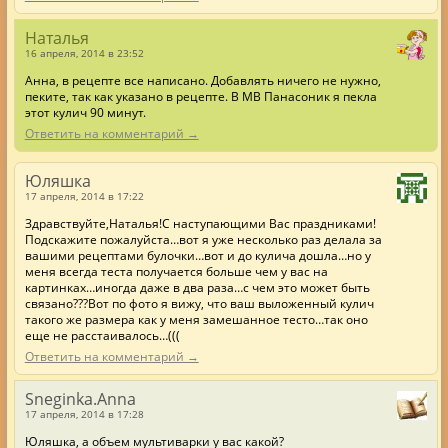
Наталья
16 апреля, 2014 в 23:52
Анна, в рецепте все написано. Добавлять ничего не нужно,
пеките, так как указано в рецепте. В МВ Панасоник я пекла
этот кулич 90 минут.
Ответить на комментарий →
Юляшка
17 апреля, 2014 в 17:22
Здравствуйте,Наталья!С наступающими Вас праздниками!
Подскажите пожалуйста…вот я уже несколько раз делала за
вашими рецептами булочки…вот и до кулича дошла…но у
меня всегда теста получается больше чем у вас на
картинках…иногда даже в два раза…с чем это может быть
связано???Вот по фото я вижу, что ваш выложенный кулич
такого же размера как у меня замешанное тесто…так оно
еще не расстаивалось…(((
Ответить на комментарий →
Sneginka.Anna
17 апреля, 2014 в 17:28
Юляшка, а объем мультиварки у вас какой?