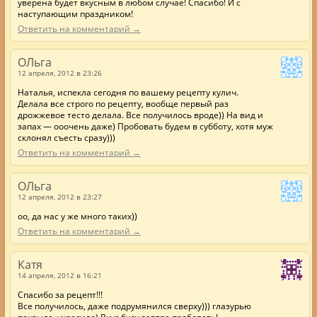
уверена будет вкусным в любом случае! Спасибо! И с
наступающим праздником!
Ответить на комментарий →
ОЛьга
12 апреля, 2012 в 23:26
Наталья, испекла сегодня по вашему рецепту кулич.
Делала все строго по рецепту, вообще первый раз
дрожжевое тесто делала. Все получилось вроде)) На вид и
запах — ооочень даже) Пробовать будем в субботу, хотя муж
склонял съесть сразу)))
Ответить на комментарий →
ОЛьга
12 апреля, 2012 в 23:27
оо, да нас у же много таких))
Ответить на комментарий →
Катя
14 апреля, 2012 в 16:21
Спасибо за рецепт!!!
Все получилось, даже подрумянился сверху))) глазурью
покрыла, украсила) Вкус буду завтра пробовать!