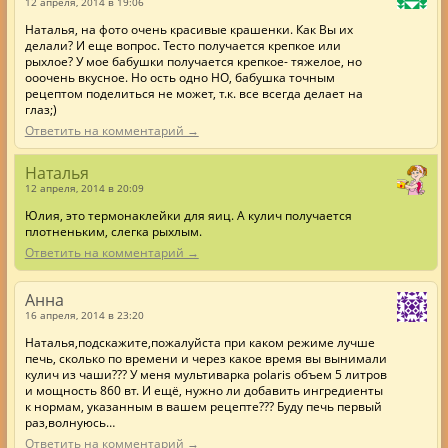
12 апреля, 2014 в 19:06
Наталья, на фото очень красивые крашенки. Как Вы их
делали? И еще вопрос. Тесто получается крепкое или
рыхлое? У мое бабушки получается крепкое- тяжелое, но
ооочень вкусное. Но ость одно НО, бабушка точным
рецептом поделиться не может, т.к. все всегда делает на
глаз;)
Ответить на комментарий →
Наталья
12 апреля, 2014 в 20:09
Юлия, это термонаклейки для яиц. А кулич получается
плотненьким, слегка рыхлым.
Ответить на комментарий →
Анна
16 апреля, 2014 в 23:20
Наталья,подскажите,пожалуйста при каком режиме лучше
печь, сколько по времени и через какое время вы вынимали
кулич из чаши??? У меня мультиварка polaris объем 5 литров
и мощность 860 вт. И ещё, нужно ли добавить ингредиенты
к нормам, указанным в вашем рецепте??? Буду печь первый
раз,волнуюсь…
Ответить на комментарий →