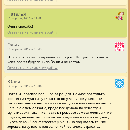
Наталья
12 апреля, 2012 в 15:55
Ольга спасибо!
Ответить на комментарий →
Ольга
12 апреля, 2012 в 20:43
Испекла я кулич…получилось 2 штуки …Получилось класно
…всё время буду печь по Вашим рецептам
Ответить на комментарий →
Юлия
12 апреля, 2012 в 18:08
Наталья, спасибо большое за рецепт! Сейчас вот только
достала из мульти куличик) но он у меня получился не
такой пышный и высокий как у вас, даже влажным немного.
не знаю с чем связано, вроде все делала по рецепту и
мультиварка такая же. тесто в процессе замеса очень липло
к рукам, не понятно почему. не получилось такое как у вас,
ну это первый опыт с тестом у меня. но поднялось так же
хорошо, как у вас перед выпечкой! осталось украсить,