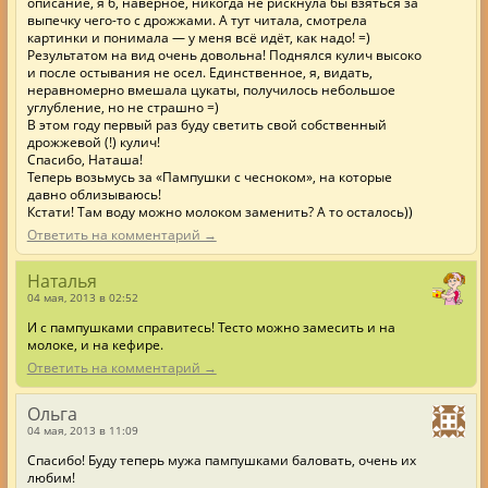
описание, я б, наверное, никогда не рискнула бы взяться за
выпечку чего-то с дрожжами. А тут читала, смотрела
картинки и понимала — у меня всё идёт, как надо! =)
Результатом на вид очень довольна! Поднялся кулич высоко
и после остывания не осел. Единственное, я, видать,
неравномерно вмешала цукаты, получилось небольшое
углубление, но не страшно =)
В этом году первый раз буду светить свой собственный
дрожжевой (!) кулич!
Спасибо, Наташа!
Теперь возьмусь за «Пампушки с чесноком», на которые
давно облизываюсь!
Кстати! Там воду можно молоком заменить? А то осталось))
Ответить на комментарий →
Наталья
04 мая, 2013 в 02:52
И с пампушками справитесь! Тесто можно замесить и на
молоке, и на кефире.
Ответить на комментарий →
Ольга
04 мая, 2013 в 11:09
Спасибо! Буду теперь мужа пампушками баловать, очень их
любим!