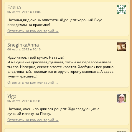
Елена
06 марта, 2012 в 11:06
Наталья,вид очень аппетитный,рецепт хороший!Вкус
определим на практике!
Ответить на комментарий →
SneginkaAnna
06 марта, 2012 в 10:10
Чудо какое, твой кулич, Наташа!
И макушечка красивая,румяная, хоть и не переворачивала
ты его. Наверно, секрет в тесте кроется. Хлебушек все равно
вледноватый, приходится вторую сторону выпекать. А здесь
кулич- красавец!
Ответить на комментарий →
Ylga
06 марта, 2012 в 10:31
Наташа, очень понрвился рецепт. Жду следующих, а
лучший испеку на Пасху.
Ответить на комментарий →