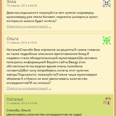
Элла
10 апреля, 2012 в 00:25
Девочки,подскажите пожалуйста:-вот купила скороварку-
мультиварку,уже пекла бисквит..поднялся шикарно,а кулич
интересно можно будет испечь?
Ответить на комментарий →
Ольга
11 апреля, 2012 в 10:41
Наталья!Спасибо Вам огромное за рецепты!А самое главное
за такие подробные описания приготовления блюд.Я
недавно стала обладательницей мультиварки)))и активно
пользуюсь информацией Вашего сайта.Ввиду этих
обстоятельств последнее время очень полюбила
готовить)))Вот хочу попробовать испечь этот куличик
завтра.Подскажите, пожалуйста!У меня чаша мультиварки
объёмом 6 л.Нужно ли мне увеличивать количество
инградиентов?И на сколько?
Ответить на комментарий →
Наталья
11 апреля, 2012 в 10:54
Спасибо, Ольга!
увеличивать количество ингредиентов не надо)