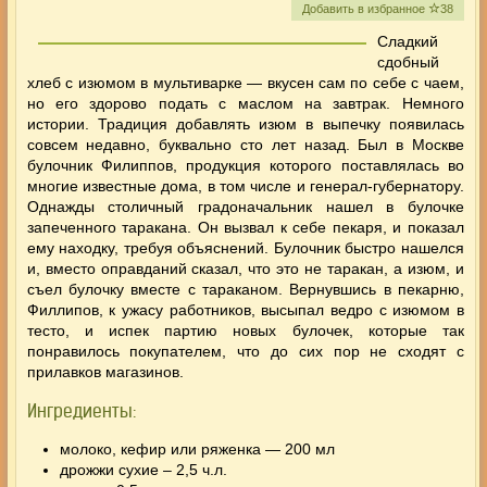
Добавить в избранное
38
Сладкий
сдобный
хлеб с изюмом в мультиварке
— вкусен сам по себе с чаем,
но его здорово подать с маслом на завтрак. Немного
истории. Традиция добавлять изюм в выпечку появилась
совсем недавно, буквально сто лет назад. Был в Москве
булочник Филиппов, продукция которого поставлялась во
многие известные дома, в том числе и генерал-губернатору.
Однажды столичный градоначальник нашел в булочке
запеченного таракана. Он вызвал к себе пекаря, и показал
ему находку, требуя объяснений. Булочник быстро нашелся
и, вместо оправданий сказал, что это не таракан, а изюм, и
съел булочку вместе с тараканом. Вернувшись в пекарню,
Филлипов, к ужасу работников, высыпал ведро с изюмом в
тесто, и испек партию новых булочек, которые так
понравилось покупателем, что до сих пор не сходят с
прилавков магазинов.
Ингредиенты:
молоко, кефир или
ряженка
— 200 мл
дрожжи сухие – 2,5 ч.л.