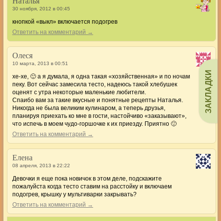
Наталья
30 ноября, 2012 в 00:45
кнопкой «выкл» включается подогрев
Ответить на комментарий →
Олеся
10 марта, 2013 в 00:51
ЗАКЛАДКИ
хе-хе, 🙂 а я думала, я одна такая «хозяйственная» и по ночам
пеку. Вот сейчас замесила тесто, надеюсь такой хлебушек
оценят с утра некоторые маленькие любители.
Спаибо вам за такие вкусные и понятные рецепты Наталья.
Никогда не была великим кулинаром, а теперь друзья,
планируя приехать ко мне в гости, настойчиво «заказывают»,
что испечь в моем чудо-горшочке к их приезду. Приятно 🙂
Ответить на комментарий →
Елена
08 апреля, 2013 в 22:22
Девочки я еще пока новичок в этом деле, подскажите
пожалуйста когда тесто ставим на расстойку и включаем
подогрев, крышку у мультиварки закрывать?
Ответить на комментарий →