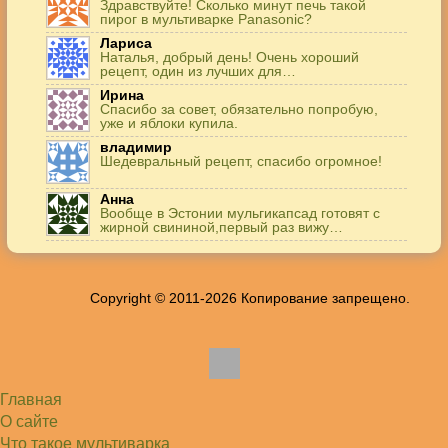
Здравствуйте! Сколько минут печь такой
пирог в мультиварке Panasonic?
Лариса
Наталья, добрый день! Очень хороший
рецепт, один из лучших для…
Ирина
Спасибо за совет, обязательно попробую,
уже и яблоки купила.
владимир
Шедевральный рецепт, спасибо огромное!
Анна
Вообще в Эстонии мульгикапсад готовят с
жирной свининой,первый раз вижу…
Игорь
Здравствуйте. А точнее: сколько картофеля в
килограммах? Он же по…
Copyright © 2011-2026 Копирование запрещено.
Жанна
До сих пор его пеку и каждый раз захожу
подглядеть…
Елена
Благодарю, отличный рецепт! Я так готовила
и сырую курочку, и…
Главная
Алексей
Попробовал в хлебопечке Panasonic SD-253.
О сайте
Немного уменьшил - до 2…
Что такое мультиварка