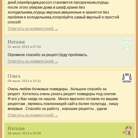
дней,перебродив,рассол становится прозрачным,огурцы
после этого убираю дома в шкаф,храню без
холодильника,огурцы вкусные,квашенные и хранятся без
проблем и холодильника,попробуйте,самый вкусный и простой
способ!
Ответить на комментарий →
Наталья
01 июля, 2013 в 07:54
Огромное спасибо за рецепт,буду пробовать.
Ответить на комментарий →
Ольга
09 июня, 2013 в 15:32
Очень люблю бочковые помидоры , большое спасибо за
рецепт .Хотелось очень узнать рецепт помидоры под снегом .
Я его у Вас нигде не нашла . Много вкусного готовлю по вашим
рецептам , являюсь поклонницей сайта более полугода , пишу
впервые . Спасибо за работу , хорошие рецепты , удачи .
Ответить на комментарий →
Наталья
09 июня, 2013 в 20:09