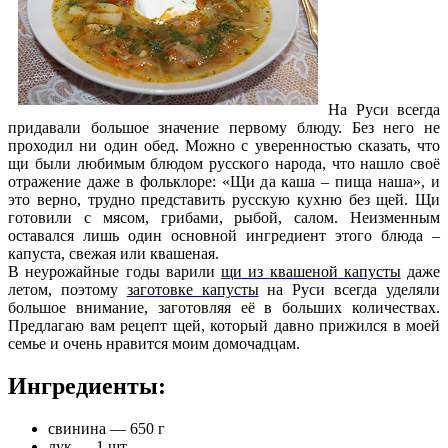
На Руси всегда
придавали большое значение первому блюду. Без него не
проходил ни один обед. Можно с уверенностью сказать, что
щи были любимым блюдом русского народа, что нашло своё
отражение даже в фольклоре: «Щи да каша – пища наша», и
это верно, трудно представить русскую кухню без щей. Щи
готовили с мясом, грибами, рыбой, салом. Неизменным
оставался лишь один основной ингредиент этого блюда –
капуста
, свежая или квашеная.
В неурожайные годы варили
щи из
квашеной капусты
даже
летом, поэтому
заготовке капусты
на Руси всегда уделяли
большое внимание, заготовляя её в больших количествах.
Предлагаю вам рецепт щей, который давно прижился в моей
семье и очень нравится моим домочадцам.
Ингредиенты:
свинина — 650 г
лук — 1 шт