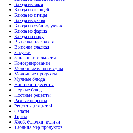
Блюда из мяса
Блюда из овощей
Блюда из птицы
Блюда из рыбы
Блюда из субпродуктов
Блюда из фарша
Блюда на пару
Выпечка несладкая
Выпечка сладкая
Закуски
Запеканки и омлеты
Консервирование
Молочные каши и супы
Молочные продукты
Мучные блюда
Напитки и десерты
Первые блюда
Постные рецепты
Разные рецепты
Рецепты для детей
Салаты
Торты
Хлеб, булочки, куличи
Таблица мер продуктов