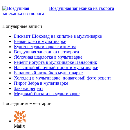
Воздушная запеканка из творога
Популярные записи
Бисквит Шоколад на кипятке в мультиварке
Белый хлеб в мультиварке
Кулич в мультиварке с изюмом
Воздушная запеканка из творога
Яблочная шарлотка в мультиварке
Рецепт йогурта в мультиварке Панасоник
Насыпной яблочный пирог в мультиварке
Банановый чизкейк в мультиварке
Холодец в мультиварке: пошаговый фото рецепт
Пирог Зебра в мультиварке
Закажи рецепт
Медовый бисквит в мультиварке
Последние комментарии
Майя