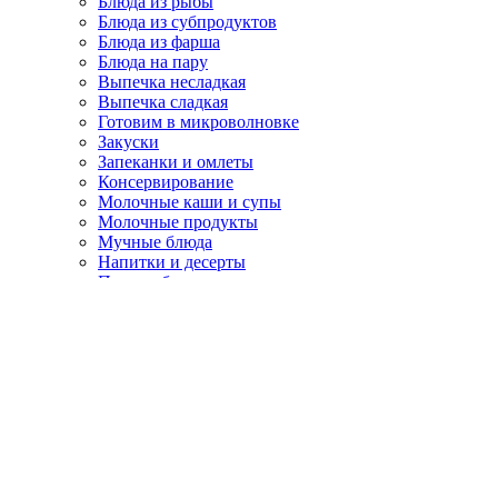
Блюда из рыбы
Блюда из субпродуктов
Блюда из фарша
Блюда на пару
Выпечка несладкая
Выпечка сладкая
Готовим в микроволновке
Закуски
Запеканки и омлеты
Консервирование
Молочные каши и супы
Молочные продукты
Мучные блюда
Напитки и десерты
Первые блюда
Постные рецепты
Разные рецепты
Рецепты для детей
Рецепты для духовки
Рецепты для хлебопечки
Рецепты для мультиварки
Салаты
Торты
Хлеб, булочки, куличи