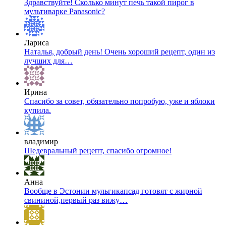
Здравствуйте! Сколько минут печь такой пирог в
мультиварке Panasonic?
Лариса
Наталья, добрый день! Очень хороший рецепт, один из
лучших для…
Ирина
Спасибо за совет, обязательно попробую, уже и яблоки
купила.
владимир
Шедевральный рецепт, спасибо огромное!
Анна
Вообще в Эстонии мульгикапсад готовят с жирной
свининой,первый раз вижу…