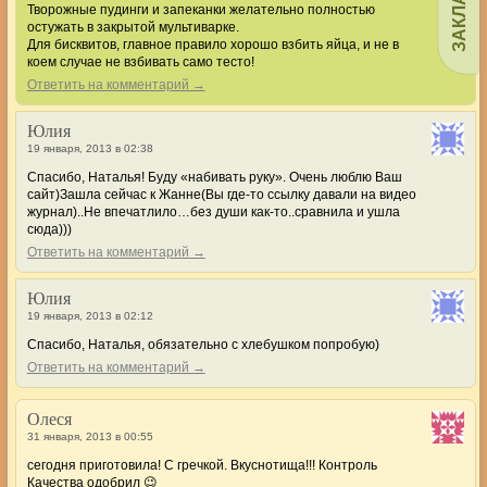
ЗАКЛАДКИ
Творожные пудинги и запеканки желательно полностью
остужать в закрытой мультиварке.
Для бисквитов, главное правило хорошо взбить яйца, и не в
коем случае не взбивать само тесто!
Ответить на комментарий →
Юлия
19 января, 2013 в 02:38
Спасибо, Наталья! Буду «набивать руку». Очень люблю Ваш
сайт)Зашла сейчас к Жанне(Вы где-то ссылку давали на видео
журнал)..Не впечатлило…без души как-то..сравнила и ушла
сюда)))
Ответить на комментарий →
Юлия
19 января, 2013 в 02:12
Спасибо, Наталья, обязательно с хлебушком попробую)
Ответить на комментарий →
Олеся
31 января, 2013 в 00:55
сегодня приготовила! С гречкой. Вкуснотища!!! Контроль
Качества одобрил 😉