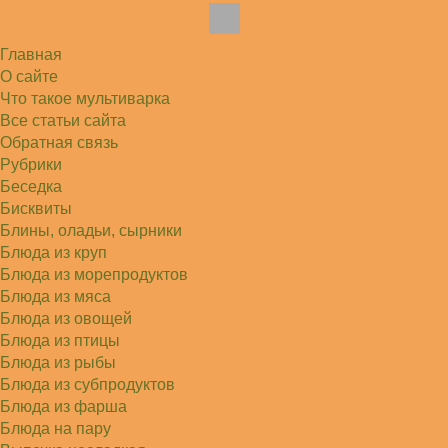
Елена
Благодарю, отличный рецепт! Я так готовила
и сырую курочку, и…
Главная
Алексей
Попробовал в хлебопечке Panasonic SD-253.
О сайте
Немного уменьшил - до 2…
Что такое мультиварка
Света
Все статьи сайта
Советую простой рецепт как готовили наши
бабушки, на 5 минут…
Обратная связь
Рубрики
Беседка
Бисквиты
Блины, оладьи, сырники
Блюда из круп
Блюда из морепродуктов
Блюда из мяса
Блюда из овощей
Блюда из птицы
Блюда из рыбы
Блюда из субпродуктов
Блюда из фарша
Блюда на пару