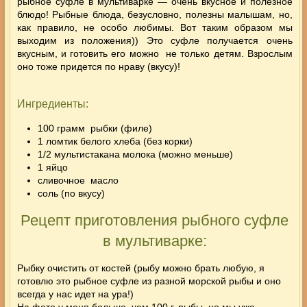
рыбное суфле в мультиварке —
очень вкусное и полезное
блюдо! Рыбные блюда, безусловно, полезны малышам, но,
как правило, не особо любимы. Вот таким образом мы
выходим из положения)) Это суфле получается очень
вкусным, и готовить его можно не только детям. Взрослым
оно тоже придется по нраву (вкусу)!
Ингредиенты:
100 грамм рыбки (филе)
1 ломтик белого хлеба (без корки)
1/2 мультистакана молока (можно меньше)
1 яйцо
сливочное масло
соль (по вкусу)
Рецепт приготовления рыбного суфле
в мультиварке:
Рыбку очистить от костей (рыбу можно брать любую, я
готовлю это рыбное суфле из разной морской рыбы и оно
всегда у нас идет на ура!)
На фото у меня больше, чем 100 г. рыбы, но мы уже