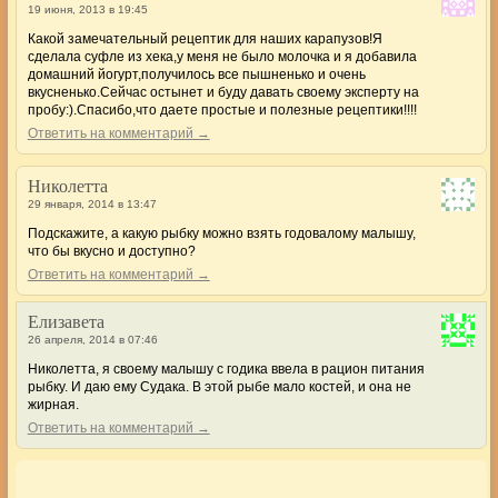
19 июня, 2013 в 19:45
Какой замечательный рецептик для наших карапузов!Я
сделала суфле из хека,у меня не было молочка и я добавила
домашний йогурт,получилось все пышненько и очень
вкусненько.Сейчас остынет и буду давать своему эксперту на
пробу:).Спасибо,что даете простые и полезные рецептики!!!!
Ответить на комментарий →
Hиколетта
29 января, 2014 в 13:47
Подскажите, а какую рыбку можно взять годовалому малышу,
что бы вкусно и доступно?
Ответить на комментарий →
Елизавета
26 апреля, 2014 в 07:46
Николетта, я своему малышу с годика ввела в рацион питания
рыбку. И даю ему Судака. В этой рыбе мало костей, и она не
жирная.
Ответить на комментарий →