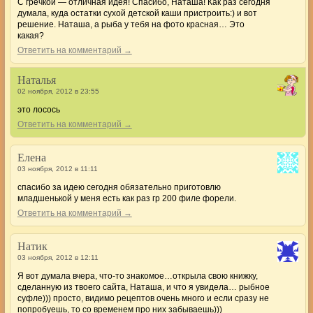
С гречкой — отличная идея! Спасибо, Наташа! Как раз сегодня
думала, куда остатки сухой детской каши пристроить:) и вот
решение. Наташа, а рыба у тебя на фото красная… Это
какая?
Ответить на комментарий →
Наталья
02 ноября, 2012 в 23:55
это лосось
Ответить на комментарий →
Елена
03 ноября, 2012 в 11:11
спасибо за идею сегодня обязательно приготовлю
младшенькой у меня есть как раз гр 200 филе форели.
Ответить на комментарий →
Натик
03 ноября, 2012 в 12:11
Я вот думала вчера, что-то знакомое…открыла свою книжку,
сделанную из твоего сайта, Наташа, и что я увидела… рыбное
суфле))) просто, видимо рецептов очень много и если сразу не
попробуешь, то со временем про них забываешь)))