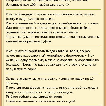
большие)) нам 100 г. рыбки уже мало 🙂
В чашу блендера отправить мякиш белого хлеба, молоко,
рыбку и яйцо. Слегка посолить.
И все измельчить блендером до пюреобразного состояния.
Для тех, кто хочет «поиграться»)) можно белок взбить
отдельно и осторожно ввести в рыбную массу.
Формочки (у меня из силикона) смазать сливочным маслом,
заполнить их рыбным суфле.
В чашу мультиварки налить два стакана воды, сверху
поместить пароварочный контейнер с формочками. При
желании одну формочку можно заморозить в морозилке на
будущее. Потом, не размораживая приготовить суфле на
пару в мультиварке.
Закрыть крышку, включить режим «варка на пару» на 10 —
15 минут.
После сигнала формочки вынуть, аккуратно рыбное суфле
вынуть из формочки на тарелку и остудить.
Рыбное суфле в мультиварке
готово!
Приятного аппетита маленьким непоседам!