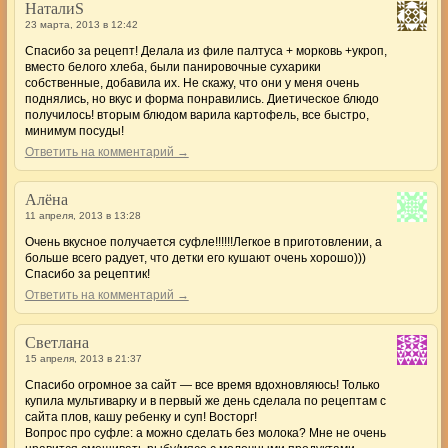
НаталиS
23 марта, 2013 в 12:42
Спасибо за рецепт! Делала из филе палтуса + морковь +укроп,
вместо белого хлеба, были панировочные сухарики
собственные, добавила их. Не скажу, что они у меня очень
поднялись, но вкус и форма понравились. Диетическое блюдо
получилось! вторым блюдом варила картофель, все быстро,
минимум посуды!
Ответить на комментарий →
Алёна
11 апреля, 2013 в 13:28
Очень вкусное получается суфле!!!!!!Легкое в приготовлении, а
больше всего радует, что детки его кушают очень хорошо)))
Спасибо за рецептик!
Ответить на комментарий →
Светлана
15 апреля, 2013 в 21:37
Спасибо огромное за сайт — все время вдохновляюсь! Только
купила мультиварку и в первый же день сделала по рецептам с
сайта плов, кашу ребенку и суп! Восторг!
Вопрос про суфле: а можно сделать без молока? Мне не очень