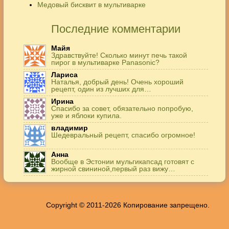
Медовый бисквит в мультиварке
Последние комментарии
Майя
Здравствуйте! Сколько минут печь такой
пирог в мультиварке Panasonic?
Лариса
Наталья, добрый день! Очень хороший
рецепт, один из лучших для…
Ирина
Спасибо за совет, обязательно попробую,
уже и яблоки купила.
владимир
Шедевральный рецепт, спасибо огромное!
Анна
Вообще в Эстонии мульгикапсад готовят с
жирной свининой,первый раз вижу…
Игорь
Здравствуйте. А точнее: сколько картофеля в
килограммах? Он же по…
Copyright © 2011-2026 Копирование запрещено.
Жанна
До сих пор его пеку и каждый раз захожу
подглядеть…