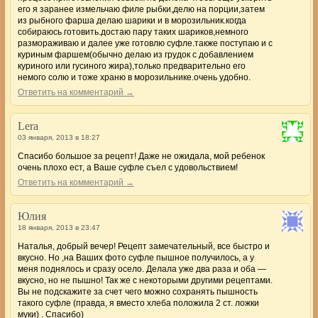
его я заранее измельчаю филе рыбки,делю на порции,затем
из рыбного фарша делаю шарики и в морозильник.когда
собираюсь готовить.достаю пару таких шариков,немного
размораживаю и далее уже готовлю суфле.также поступаю и с
куриным фаршем(обычно делаю из грудок с добавлением
куриного или гусиного жира),только предварительно его
немого солю и тоже храню в морозильнике.очень удобно.
Ответить на комментарий →
Lera
03 января, 2013 в 18:27
Спасибо большое за рецепт! Даже не ожидала, мой ребенок
очень плохо ест, а Ваше суфле съел с удовольствием!
Ответить на комментарий →
Юлия
18 января, 2013 в 23:47
Наталья, добрый вечер! Рецепт замечательный, все быстро и
вкусно. Но ,на Ваших фото суфле пышное получилось, а у
меня поднялось и сразу осело. Делала уже два раза и оба —
вкусно, но не пышно! Так же с некоторыми другими рецептами.
Вы не подскажите за счет чего можно сохранять пышность
такого суфле (правда, я вместо хлеба положила 2 ст. ложки
муки) . Спасибо)