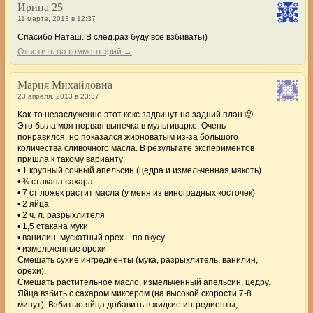
Ирина 25
11 марта, 2013 в 12:37
Спасибо Наташ. В след.раз буду все взбивать))
Ответить на комментарий →
Мария Михайловна
23 апреля, 2013 в 23:37
Как-то незаслуженно этот кекс задвинут на задний план 🙂
Это была моя первая выпечка в мультиварке. Очень
понравился, но показался жирноватым из-за большого
количества сливочного масла. В результате экспериментов
пришла к такому варианту:
• 1 крупный сочный апельсин (цедра и измельченная мякоть)
• ¾ стакана сахара
• 7 ст ложек растит масла (у меня из виноградных косточек)
• 2 яйца
• 2 ч. л. разрыхлителя
• 1,5 стакана муки
• ванилин, мускатный орех – по вкусу
• измельченные орехи
Смешать сухие ингредиенты (мука, разрыхлитель, ванилин,
орехи).
Смешать растительное масло, измельченный апельсин, цедру.
Яйца взбить с сахаром миксером (на высокой скорости 7-8
минут). Взбитые яйца добавить в жидкие ингредиенты,