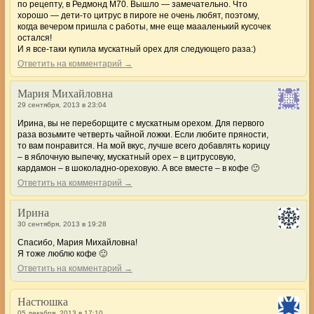
по рецепту, в Редмонд М70. Вышло — замечательно. Что
хорошо — дети-то цитрус в пироге не очень любят, поэтому,
когда вечером пришла с работы, мне еще маааленький кусочек
остался!
И я все-таки купила мускатный орех для следующего раза:)
Ответить на комментарий →
Мария Михайловна
29 сентября, 2013 в 23:04
Ирина, вы не переборщите с мускатным орехом. Для первого
раза возьмите четверть чайной ложки. Если любите пряности,
то вам понравится. На мой вкус, лучше всего добавлять корицу
– в яблочную выпечку, мускатный орех – в цитрусовую,
кардамон – в шоколадно-ореховую. А все вместе – в кофе 🙂
Ответить на комментарий →
Ирина
30 сентября, 2013 в 19:28
Спасибо, Мария Михайловна!
Я тоже люблю кофе 🙂
Ответить на комментарий →
Настюшка
05 декабря, 2013 в 17:10