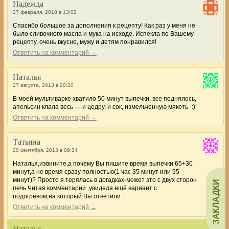
Надежда
27 февраля, 2018 в 13:02
Спасибо большое за дополнения к рецепту! Как раз у меня не
было сливочного масла и мука на исходе. Испекла по Вашему
рецепту, очень вкусно, мужу и детям понравился!
Ответить на комментарий →
Наталья
27 августа, 2013 в 20:20
В моей мультиварке хватило 50 минут выпечки, все поднялось,
апельсин клала весь — и цедру, и сок, измельченную мякоть -:)
Ответить на комментарий →
Татьяна
20 сентября, 2013 в 09:34
Наталья,извините,а почему Вы пишите время выпечки 65+30
минут,а не время сразу полностью(1 час 35 минут или 95
минут)? Просто я терялась в догадках-может это с двух сторон
ЗАКЛАДКИ
печь.Читая комментарии ,увидела ещё вариант с
подогревом,на который Вы ответили…
Ответить на комментарий →
Наталья