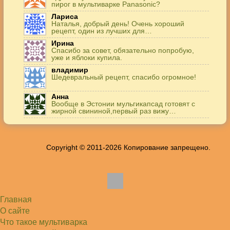
пирог в мультиварке Panasonic?
Лариса
Наталья, добрый день! Очень хороший
рецепт, один из лучших для…
Ирина
Спасибо за совет, обязательно попробую,
уже и яблоки купила.
владимир
Шедевральный рецепт, спасибо огромное!
Анна
Вообще в Эстонии мульгикапсад готовят с
жирной свининой,первый раз вижу…
Игорь
Здравствуйте. А точнее: сколько картофеля в
килограммах? Он же по…
Copyright © 2011-2026 Копирование запрещено.
Жанна
До сих пор его пеку и каждый раз захожу
подглядеть…
Елена
Благодарю, отличный рецепт! Я так готовила
и сырую курочку, и…
Главная
Алексей
Попробовал в хлебопечке Panasonic SD-253.
О сайте
Немного уменьшил - до 2…
Что такое мультиварка
Света