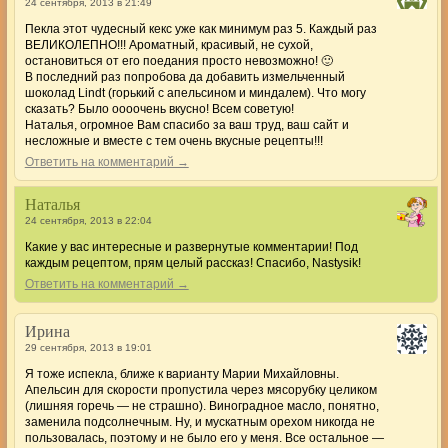
24 сентября, 2013 в 21:49
Пекла этот чудесный кекс уже как минимум раз 5. Каждый раз
ВЕЛИКОЛЕПНО!!! Ароматный, красивый, не сухой,
остановиться от его поедания просто невозможно! 🙂
В последний раз попробова да добавить измельченный
шоколад Lindt (горький с апельсином и миндалем). Что могу
сказать? Было оооочень вкусно! Всем советую!
Наталья, огромное Вам спасибо за ваш труд, ваш сайт и
несложные и вместе с тем очень вкусные рецепты!!!
Ответить на комментарий →
Наталья
24 сентября, 2013 в 22:04
Какие у вас интересные и развернутые комментарии! Под
каждым рецептом, прям целый рассказ! Спасибо, Nastysik!
Ответить на комментарий →
Ирина
29 сентября, 2013 в 19:01
Я тоже испекла, ближе к варианту Марии Михайловны.
Апельсин для скорости пропустила через мясорубку целиком
(лишняя горечь — не страшно). Виноградное масло, понятно,
заменила подсолнечным. Ну, и мускатным орехом никогда не
пользовалась, поэтому и не было его у меня. Все остальное —