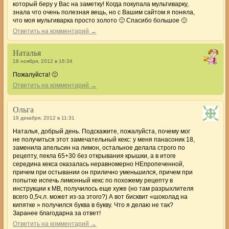
который беру у Вас на заметку! Когда покупала мультиварку,
знала что очень полезная вещь, но с Вашим сайтом я поняла,
что моя мультиварка просто золото 🙂 Спасибо большое 🙂
Ответить на комментарий →
Наталья
18 ноября, 2012 в 16:34
Пожалуйста! 🙂
Ответить на комментарий →
Ольга
19 декабря, 2012 в 11:31
Наталья, добрый день. Подскажите, пожалуйста, почему мог
не получиться этот замечательный кекс: у меня панасоник 18,
заменила апельсин на лимон, остальное делала строго по
рецепту, пекла 65+30 без открывания крышки, а в итоге
середина кекса оказалась неравномерно НЕпропеченной,
причем при остывании он прилично уменьшился, причем при
попытке испечь лимонный кекс по похожему рецепту в
инструкции к МВ, получилось еще хуже (но там разрыхлителя
всего 0,5ч.л. может из-за этого?) А вот бисквит «шоколад на
кипятке » получился буква в букву. Что я делаю не так?
Заранее благодарна за ответ!
Ответить на комментарий →