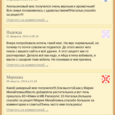
Апельсиновый кекс получился очень вкусным и ароматным!!
Вся семья полакомилась с удовольствием!!!Наталья,спасибо
за рецепт!!!
Ответить на комментарий →
Надежда
01 февраля, 2014 в 08:19
Вчера попробовала испечь такой кекс. На вкус нормальный, но
почему-то почти совсем не поднялся. До этого много чего
пекла с вашего сайта и всё удачно. А этот рецепт как-то
разочаровал. Делала всё как надо, и яйца в пену взбивала, и
масло с сахаром тоже взбила. Не понимаю в чем причина.
Ответить на комментарий →
Маришка
09 августа, 2014 в 21:18
Какой шикарный кекс получился!5,5см высотой,как у Марии
Михайловны!Масло добавляла растительное,а вот печь
пришлось 60+40мин в МВ Panasonic 10.Наталья,большое
спасибо за рецепт!Мария Михайловна,спасибо большое за
комментарии и советы!Очень часто ими пользуюсь!
Ответить на комментарий →