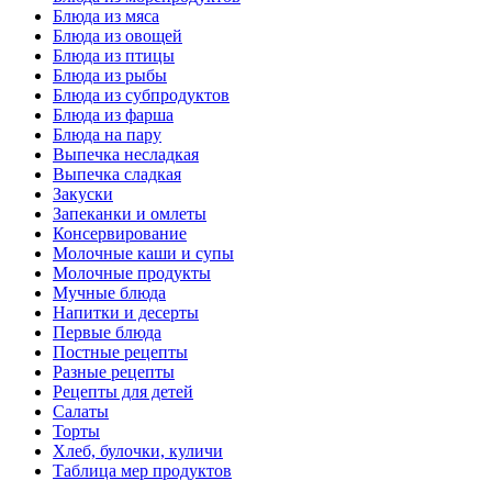
Блюда из мяса
Блюда из овощей
Блюда из птицы
Блюда из рыбы
Блюда из субпродуктов
Блюда из фарша
Блюда на пару
Выпечка несладкая
Выпечка сладкая
Закуски
Запеканки и омлеты
Консервирование
Молочные каши и супы
Молочные продукты
Мучные блюда
Напитки и десерты
Первые блюда
Постные рецепты
Разные рецепты
Рецепты для детей
Салаты
Торты
Хлеб, булочки, куличи
Таблица мер продуктов