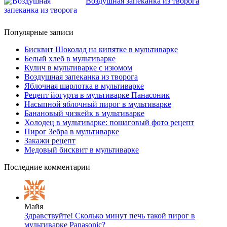
Воздушная запеканка из творога
Популярные записи
Бисквит Шоколад на кипятке в мультиварке
Белый хлеб в мультиварке
Кулич в мультиварке с изюмом
Воздушная запеканка из творога
Яблочная шарлотка в мультиварке
Рецепт йогурта в мультиварке Панасоник
Насыпной яблочный пирог в мультиварке
Банановый чизкейк в мультиварке
Холодец в мультиварке: пошаговый фото рецепт
Пирог Зебра в мультиварке
Закажи рецепт
Медовый бисквит в мультиварке
Последние комментарии
Майя
Здравствуйте! Сколько минут печь такой пирог в
мультиварке Panasonic?