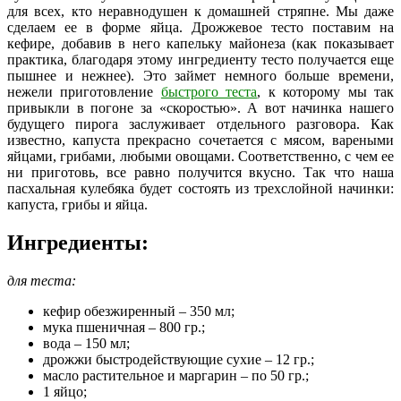
для всех, кто неравнодушен к домашней стряпне.
Мы даже
сделаем ее в форме яйца. Дрожжевое тесто поставим на
кефире, добавив в него капельку майонеза (как показывает
практика, благодаря этому ингредиенту тесто получается еще
пышнее и нежнее). Это займет немного больше времени,
нежели приготовление
быстрого теста
, к которому мы так
привыкли в погоне за «скоростью». А вот начинка нашего
будущего пирога заслуживает отдельного разговора. Как
известно, капуста прекрасно сочетается с мясом, вареными
яйцами, грибами, любыми овощами. Соответственно, с чем ее
ни приготовь, все равно получится вкусно. Так что наша
пасхальная кулебяка будет состоять из трехслойной начинки:
капуста, грибы и яйца.
Ингредиенты:
для теста:
кефир обезжиренный – 350 мл;
мука пшеничная – 800 гр.;
вода – 150 мл;
дрожжи быстродействующие сухие – 12 гр.;
масло растительное и маргарин – по 50 гр.;
1 яйцо;