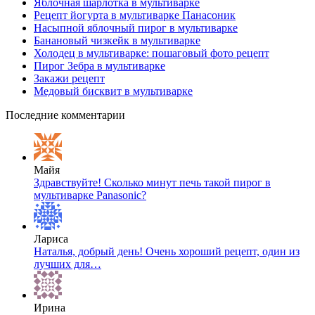
Яблочная шарлотка в мультиварке
Рецепт йогурта в мультиварке Панасоник
Насыпной яблочный пирог в мультиварке
Банановый чизкейк в мультиварке
Холодец в мультиварке: пошаговый фото рецепт
Пирог Зебра в мультиварке
Закажи рецепт
Медовый бисквит в мультиварке
Последние комментарии
Майя
Здравствуйте! Сколько минут печь такой пирог в
мультиварке Panasonic?
Лариса
Наталья, добрый день! Очень хороший рецепт, один из
лучших для…
Ирина