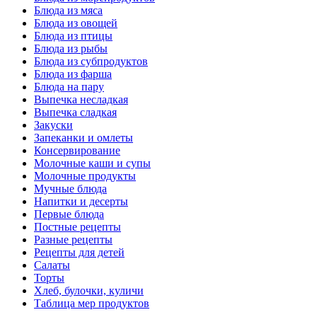
Блюда из мяса
Блюда из овощей
Блюда из птицы
Блюда из рыбы
Блюда из субпродуктов
Блюда из фарша
Блюда на пару
Выпечка несладкая
Выпечка сладкая
Закуски
Запеканки и омлеты
Консервирование
Молочные каши и супы
Молочные продукты
Мучные блюда
Напитки и десерты
Первые блюда
Постные рецепты
Разные рецепты
Рецепты для детей
Салаты
Торты
Хлеб, булочки, куличи
Таблица мер продуктов