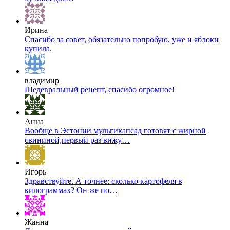
Ирина
Спасибо за совет, обязательно попробую, уже и яблоки
купила.
владимир
Шедевральный рецепт, спасибо огромное!
Анна
Вообще в Эстонии мульгикапсад готовят с жирной
свининой,первый раз вижу…
Игорь
Здравствуйте. А точнее: сколько картофеля в
килограммах? Он же по…
Жанна