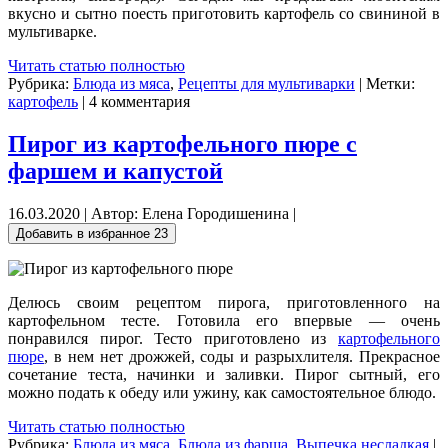
вкусно и сытно поесть приготовить картофель со свининой в
мультиварке.
Читать статью полностью
Рубрика:
Блюда из мяса
,
Рецепты для мультиварки
| Метки:
картофель
| 4 комментария
Пирог из картофельного пюре с
фаршем и капустой
16.03.2020 | Автор: Елена Городишенина |
Добавить в избранное
23
Делюсь своим рецептом пирога, приготовленного на
картофельном тесте. Готовила его впервые — очень
понравился пирог. Тесто приготовлено из
картофельного
пюре
, в нем нет дрожжей, соды и разрыхлителя. Прекрасное
сочетание теста, начинки и заливки. Пирог сытный, его
можно подать к обеду или ужину, как самостоятельное блюдо.
Читать статью полностью
Рубрика:
Блюда из мяса
,
Блюда из фарша
,
Выпечка несладкая
|