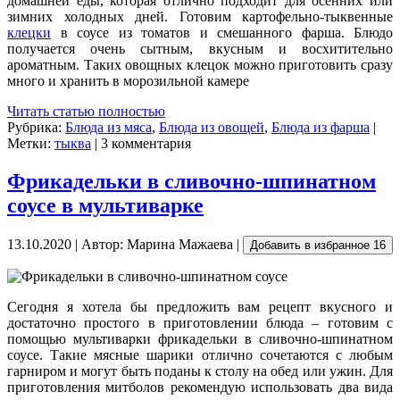
домашней еды, которая отлично подходит для осенних или
зимних холодных дней. Готовим картофельно-тыквенные
клецки
в соусе из томатов и смешанного фарша. Блюдо
получается очень сытным, вкусным и восхитительно
ароматным. Таких овощных клецок можно приготовить сразу
много и хранить в морозильной камере
Читать статью полностью
Рубрика:
Блюда из мяса
,
Блюда из овощей
,
Блюда из фарша
|
Метки:
тыква
| 3 комментария
Фрикадельки в сливочно-шпинатном
соусе в мультиварке
13.10.2020 | Автор: Марина Мажаева |
Добавить в избранное
16
Сегодня я хотела бы предложить вам рецепт вкусного и
достаточно простого в приготовлении блюда – готовим с
помощью мультиварки фрикадельки в сливочно-шпинатном
соусе. Такие мясные шарики отлично сочетаются с любым
гарниром и могут быть поданы к столу на обед или ужин. Для
приготовления митболов рекомендую использовать два вида