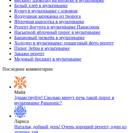
Бисквит Шоколад на кипятке в мультиварке
Белый хлеб в мультиварке
Кулич в мультиварке с изюмом
Воздушная запеканка из творога
Яблочная шарлотка в мультиварке
Рецепт йогурта в мультиварке Панасоник
Насыпной яблочный пирог в мультиварке
Банановый чизкейк в мультиварке
Холодец в мультиварке: пошаговый фото рецепт
Пирог Зебра в мультиварке
Закажи рецепт
Медовый бисквит в мультиварке
Последние комментарии
Майя
Здравствуйте! Сколько минут печь такой пирог в
мультиварке Panasonic?
Лариса
Наталья, добрый день! Очень хороший рецепт, один из
лучших для…