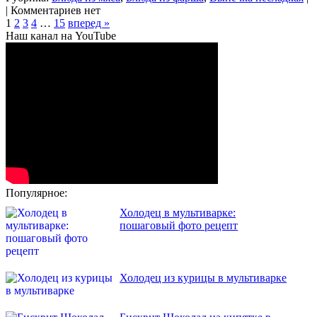
| Комментариев нет
1
2
3
4
…
15
вперед »
Наш канал на YouTube
Популярное:
Холодец в мультиварке:
пошаговый фото рецепт
Холодец из курицы в мультиварке