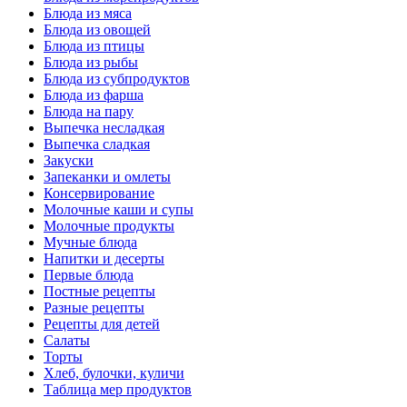
Блюда из мяса
Блюда из овощей
Блюда из птицы
Блюда из рыбы
Блюда из субпродуктов
Блюда из фарша
Блюда на пару
Выпечка несладкая
Выпечка сладкая
Закуски
Запеканки и омлеты
Консервирование
Молочные каши и супы
Молочные продукты
Мучные блюда
Напитки и десерты
Первые блюда
Постные рецепты
Разные рецепты
Рецепты для детей
Салаты
Торты
Хлеб, булочки, куличи
Таблица мер продуктов