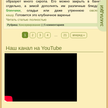
образуют много сиропа. Его можно закрыть в банках
отдельно, а зимой дополнять им различные блюда –
ЗАКЛАДКИ
блинчики
, оладьи или даже утреннюю
овсяную
кашу
. Готовится это клубничное варенье
Читать статью полностью
Рубрика:
Консервирование
| | 5 комментариев
1
…
2
3
4
21
вперед »
Наш канал на YouTube