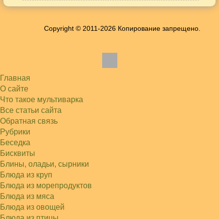
Игорь
Здравствуйте. А точнее: сколько картофеля в
килограммах? Он же по…
Copyright © 2011-2026 Копирование запрещено.
Жанна
До сих пор его пеку и каждый раз захожу
подглядеть…
Елена
Благодарю, отличный рецепт! Я так готовила
и сырую курочку, и…
Главная
Алексей
Попробовал в хлебопечке Panasonic SD-253.
О сайте
Немного уменьшил - до 2…
Что такое мультиварка
Света
Все статьи сайта
Советую простой рецепт как готовили наши
бабушки, на 5 минут…
Обратная связь
Рубрики
Беседка
Бисквиты
Блины, оладьи, сырники
Блюда из круп
Блюда из морепродуктов
Блюда из мяса
Блюда из овощей
Блюда из птицы