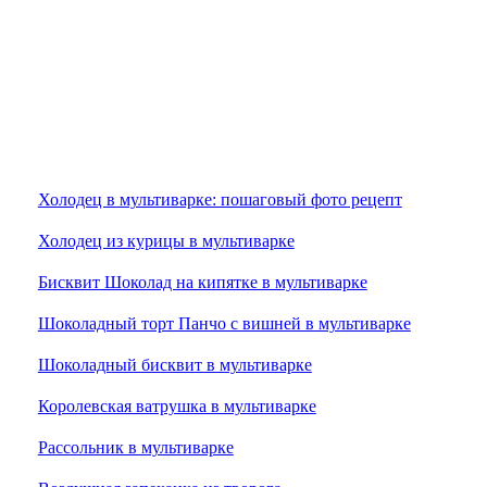
Холодец в мультиварке: пошаговый фото рецепт
Холодец из курицы в мультиварке
Бисквит Шоколад на кипятке в мультиварке
Шоколадный торт Панчо с вишней в мультиварке
Шоколадный бисквит в мультиварке
Королевская ватрушка в мультиварке
Рассольник в мультиварке