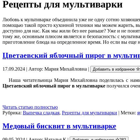
Рецепты для мультиварки
Любовь к мультиварке объединила уже не одну сотню хозяюш
помощью такой просто кухонной техники мы можем жарить, выпе
доступно для нас. Как мы жили без нее раньше? Уже и не понятн
тому же, основным плюсом является и безопасность: с мультив
приготовление блюда на определенное время. Но если вы еще н
Цветаевский яблочный пирог в мульти
17.09.2024 | Автор: Мария Михайловна |
Добавить в избранное
Наша читательница Мария Михайловна поделилась с нами 
Цветаевский яблочный пирог в мультиварке
получился очен
Читать статью полностью
Рубрика:
Выпечка сладкая
,
Рецепты для мультиварки
| Метки:
я
Медовый бисквит в мультиварке
09.05.2024 | Автор: Наталья К |
Добавить в избранное
282