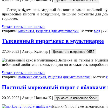
Сегодня будем печь медовый бисквит в самой любимой ку
прекрасные пироги и воздушные, пышные бисквиты для до
горшочек
Читать статью полностью
Рубрика:
Бисквиты
,
Рецепты для мультиварки
| Метки:
мед
| 22
Тыквенный пирог\кекс в мультиварке
27.09.2022 | Автор: Кулинар |
Добавить в избранное
552
Выпечка из тыквы в мультив
небольшой любитель тыквы, то вряд ли откажитесь попробовать
Читать статью полностью
Рубрика:
Выпечка сладкая
,
Рецепты для мультиварки
| Метки:
к
Постный морковный пирог с яблоками 
20.03.2022 | Автор: Наталья К |
Добавить в избранное
228
Великий пост уже закончился, 