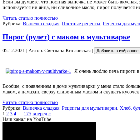
Если вы думаете, что постная выпечка не может быть вкусная,
используется ни яйца, ни сливочное масло, пирог получается
Читать статью полностью
Рубрика:
Выпечка сладкая
,
Постные рецепты
,
Рецепты для мул
Пирог (рулет) с маком в мультиварке
05.12.2021 | Автор: Светлана Кисловская |
Добавить в избранное
Я очень люблю печь пироги в 
Вообще, с появлением в доме мультиварки у меня стало больш
маком
,
а намазать сверху сливочным маслом и скушать кусочек 
Читать статью полностью
Рубрика:
Выпечка сладкая
,
Рецепты для мультиварки
,
Хлеб, бу
1
2
3
4
…
175
вперед »
Наш канал на YouTube