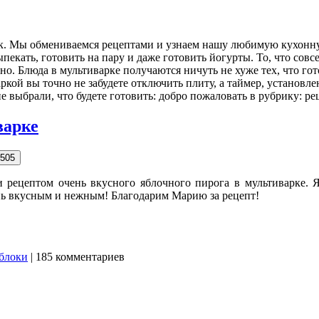
ек. Мы обмениваемся рецептами и узнаем нашу любимую кухонн
кать, готовить на пару и даже готовить йогурты. То, что совс
о. Блюда в мультиварке получаются ничуть не хуже тех, что гото
аркой вы точно не забудете отключить плиту, а таймер, установ
е выбрали, что будете готовить: добро пожаловать в рубрику: 
варке
505
рецептом очень вкусного яблочного пирога в мультиварке. Я
ь вкусным и нежным! Благодарим Марию за рецепт!
блоки
| 185 комментариев