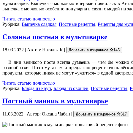
мультиварке. Выпечка с морковью впервые появилась в Англ
выпечка с морковью особенно популярна в связи с модой на зд
Читать статью полностью
Рубрика:
Выпечка сладкая
,
Постные рецепты
,
Рецепты для мул
Солянка постная в мультиварке
18.03.2022 | Автор: Наталья К |
Добавить в избранное
145
В дни великого поста всегда думаешь — чем бы можно бы
разнообразия. Поэтому я вам и предлагаю рецепт очень лёгк
продукты, которые никак не могут «ужиться» в одной кастрюл
Читать статью полностью
Рубрика:
Блюда из круп
,
Блюда из овощей
,
Постные рецепты
,
Р
Постный манник в мультиварке
11.03.2022 | Автор: Оксана Чабан |
Добавить в избранное
317