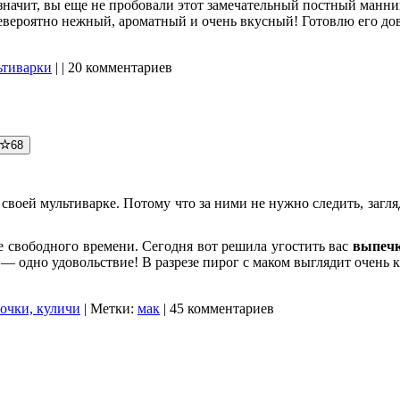
 значит, вы еще не пробовали этот замечательный постный манник
 невероятно нежный, ароматный и очень вкусный! Готовлю его д
ьтиварки
| | 20 комментариев
68
своей мультиварке. Потому что за ними не нужно следить, загляд
е свободного времени. Сегодня вот решила угостить вас
выпечк
— одно удовольствие! В разрезе пирог с маком выглядит очень 
лочки, куличи
| Метки:
мак
| 45 комментариев