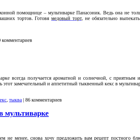
хонной помощнице – мультиварке Панасоник. Ведь она не толь
машних тортов. Готовя
медовый торт
, не обязательно выпекат
0 комментариев
арке всегда получается ароматной и солнечной, с приятным 
 этот замечательный и аппетитный тыквенный кекс в мультиварк
екс
,
тыква
| 86 комментариев
в мультиварке
тем не менее, снова хочу предложить вам рецепт постного бл