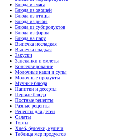
Блюда из мяса
Блюда из овощей
Блюда из птицы
Блюда из рыбы
Блюда из субпродуктов
Блюда из фарша
Блюда на пару
Выпечка несладкая
Выпечка сладкая
Закуски
Запеканки и омлеты
Консервирование
Молочные каши и супы
Молочные продукты
Мучные блюда
Напитки и десерты
Первые блюда
Постные рецепты
Разные рецепты
Рецепты для детей
Салаты
Торты
Хлеб, булочки, куличи
Таблица мер продуктов