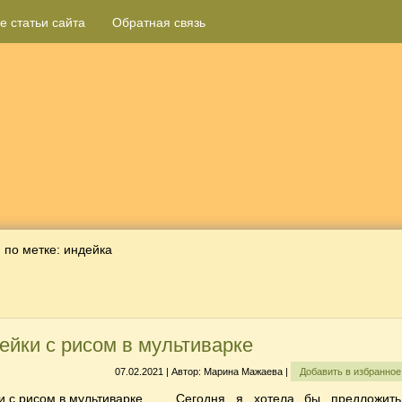
е статьи сайта
Обратная связь
 по метке:
индейка
ейки с рисом в мультиварке
07.02.2021 | Автор: Марина Мажаева |
Добавить в избранно
Сегодня я хотела бы предложит