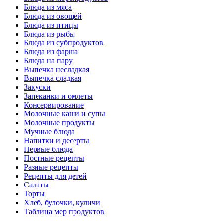
Блюда из мяса
Блюда из овощей
Блюда из птицы
Блюда из рыбы
Блюда из субпродуктов
Блюда из фарша
Блюда на пару
Выпечка несладкая
Выпечка сладкая
Закуски
Запеканки и омлеты
Консервирование
Молочные каши и супы
Молочные продукты
Мучные блюда
Напитки и десерты
Первые блюда
Постные рецепты
Разные рецепты
Рецепты для детей
Салаты
Торты
Хлеб, булочки, куличи
Таблица мер продуктов