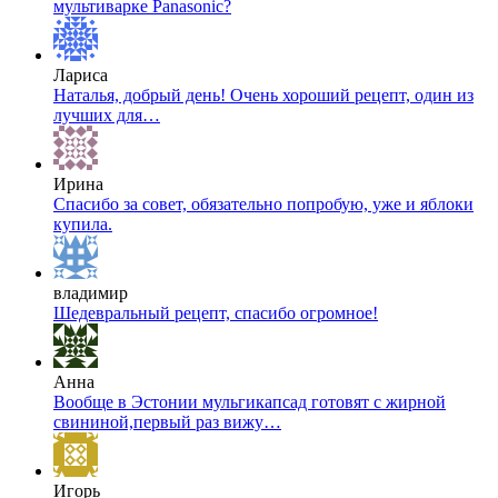
мультиварке Panasonic?
Лариса
Наталья, добрый день! Очень хороший рецепт, один из
лучших для…
Ирина
Спасибо за совет, обязательно попробую, уже и яблоки
купила.
владимир
Шедевральный рецепт, спасибо огромное!
Анна
Вообще в Эстонии мульгикапсад готовят с жирной
свининой,первый раз вижу…
Игорь