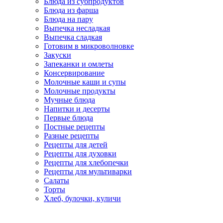
Блюда из субпродуктов
Блюда из фарша
Блюда на пару
Выпечка несладкая
Выпечка сладкая
Готовим в микроволновке
Закуски
Запеканки и омлеты
Консервирование
Молочные каши и супы
Молочные продукты
Мучные блюда
Напитки и десерты
Первые блюда
Постные рецепты
Разные рецепты
Рецепты для детей
Рецепты для духовки
Рецепты для хлебопечки
Рецепты для мультиварки
Салаты
Торты
Хлеб, булочки, куличи