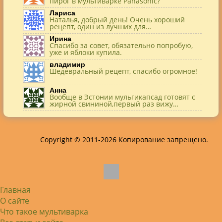
пирог в мультиварке Panasonic?
Лариса
Наталья, добрый день! Очень хороший
рецепт, один из лучших для…
Ирина
Спасибо за совет, обязательно попробую,
уже и яблоки купила.
владимир
Шедевральный рецепт, спасибо огромное!
Анна
Вообще в Эстонии мульгикапсад готовят с
жирной свининой,первый раз вижу…
Игорь
Здравствуйте. А точнее: сколько картофеля
в килограммах? Он же по…
Copyright © 2011-2026 Копирование запрещено.
Жанна
До сих пор его пеку и каждый раз захожу
подглядеть…
Елена
Благодарю, отличный рецепт! Я так
готовила и сырую курочку, и…
Главная
Алексей
Попробовал в хлебопечке Panasonic SD-
О сайте
253. Немного уменьшил - до 2…
Что такое мультиварка
Света