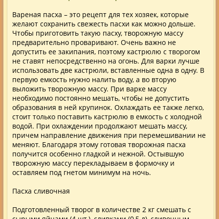
Вареная пасха – это рецепт для тех хозяек, которые
желают сохранить свежесть пасхи как можно дольше.
Чтобы приготовить такую пасху, творожную массу
предварительно проваривают. Очень важно не
допустить ее закипания, поэтому кастрюлю с творогом
не ставят непосредственно на огонь. Для варки лучше
использовать две кастрюли, вставленные одна в одну. В
первую емкость нужно налить воду, а во вторую
выложить творожную массу. При варке массу
необходимо постоянно мешать, чтобы не допустить
образования в ней крупинок. Охлаждать ее также легко,
стоит только поставить кастрюлю в емкость с холодной
водой. При охлаждении продолжают мешать массу,
причем направление движения при перемешивании не
меняют. Благодаря этому готовая творожная пасха
получится особенно гладкой и нежной. Остывшую
творожную массу перекладываем в формочку и
оставляем под гнетом минимум на ночь.
Пасха сливочная
Подготовленный творог в количестве 2 кг смешать с
сырыми яйцами (4 шт.), сливками (0,5 л), сливочным