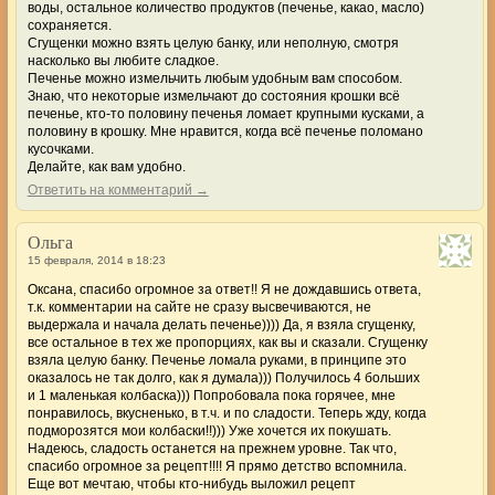
воды, остальное количество продуктов (печенье, какао, масло)
сохраняется.
Сгущенки можно взять целую банку, или неполную, смотря
насколько вы любите сладкое.
Печенье можно измельчить любым удобным вам способом.
Знаю, что некоторые измельчают до состояния крошки всё
печенье, кто-то половину печенья ломает крупными кусками, а
половину в крошку. Мне нравится, когда всё печенье поломано
кусочками.
Делайте, как вам удобно.
Ответить на комментарий →
Ольга
15 февраля, 2014 в 18:23
Оксана, спасибо огромное за ответ!! Я не дождавшись ответа,
т.к. комментарии на сайте не сразу высвечиваются, не
выдержала и начала делать печенье)))) Да, я взяла сгущенку,
все остальное в тех же пропорциях, как вы и сказали. Сгущенку
взяла целую банку. Печенье ломала руками, в принципе это
оказалось не так долго, как я думала))) Получилось 4 больших
и 1 маленькая колбаска))) Попробовала пока горячее, мне
понравилось, вкусненько, в т.ч. и по сладости. Теперь жду, когда
подморозятся мои колбаски!!))) Уже хочется их покушать.
Надеюсь, сладость останется на прежнем уровне. Так что,
спасибо огромное за рецепт!!!! Я прямо детство вспомнила.
Еще вот мечтаю, чтобы кто-нибудь выложил рецепт