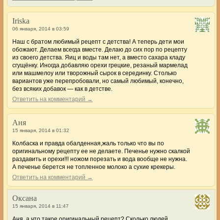
Iriska
06 января, 2014 в 03:59
Наш с братом любимый рецепт с детства! А теперь дети мои
обожают. Делаем всегда вместе. Делаю до сих пор по рецепту
из своего детства. Яиц и воды там нет, а вместо сахара кладу
сгущёнку. Иногда добавляю орехи грецкие, резаный мармелад
или машмелоу или творожный сырок в серединку. Столько
вариантов уже перепробовали, но самый любимый, конечно,
без всяких добавок — как в детстве.
Ответить на комментарий →
Аня
15 января, 2014 в 01:32
Колбаска и правда обалденная,жаль только что вы по
оригинальному рецепту ее не делаете. Печенье нужно скалкой
раздавить и орехи!!! ножом порезать и вода вообще не нужна.
А печенье берется не топленное молоко а сухие крекеры.
Ответить на комментарий →
Оксана
15 января, 2014 в 11:47
Аня, а что такое оригинальный рецепт? Сколько людей,