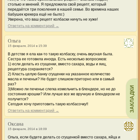
столько и мнений. Я предложила свой рецепт, который
передаётся три поколения в нашей семье. Во времена наших
бабушек крекера ещё не было:)
Уверена, что ваш рецепт колбаски ничуть не хуже!
Ответить на комментарий →
Ольга
15 февраля, 2014 в 15:39
В детстве я ела как-то такую колбаску, очень вкусная была.
Сестра ее готовила иногда. Есть несколько вопросиков:
1) если делать из сгущенки, вместо сахара, воды и яиц,
рецептура сохраняется?
2) Класть целую банку сгущенки на указанное количество
масла и печенья? Не будет слишком приторно или в самый
раз?
ЗАКЛАДКИ
3)Можно ли печенье слегка измельчить в блендере, но не до
состояния крошки? Или лучше все же вручную и блендером не
получится?
Сегодня хочу приготовить такую колбасочку!!
Ответить на комментарий →
Оксана
15 февраля, 2014 в 18:09
Ольга, если будете делать со сгущенкой вместо сахара, яйца и