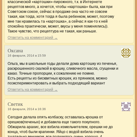
классической «картошки»-пирожного, т.к. в Интернете
рецептов много, а хочется, чтобы «картошка» была, как при
Советском союзе, сейчас в продаже она часто не совсем
такая, как тогда, хотя тогда я была ребенком, может, поэтому
мне так нравилась та «картошка», а сейчас я как-то к ней
спокойна практически, может, вкусы у меня поменялись)).
Такое чувство, что рецептура не такая, как раньше.
Ответить на комментарий →
Оксана
16 февраля, 2014 в 15:59
Ольга, мы в школьные годы делали дома картошку из печенья,
раскрошенного скалкой в крошку, сливочного масла, сгущенки и
какао. Точные пропорции, к сожалению не помню.
Есть рецепты из бисквитных крошек, из пряников, можно
поэкспериментировать и выбрать подходящий вариант
Ответить на комментарий →
Светик
16 февраля, 2014 в 16:36
Сегодня делала опять колбаску, оставалась крошка от
орешков(печеных) и добавила еще такого покупного.
Обжарила арахис, все взбила измельчителем, орешки не до
конца, чтоб были крапинки. Яйцо с водой взбила очень
тщательно венчиком, все получилось очень хорошо, 4