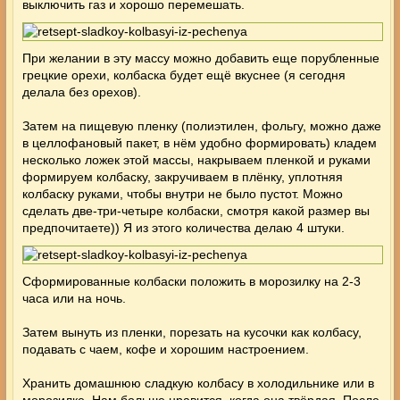
выключить газ и хорошо перемешать.
При желании в эту массу можно добавить еще порубленные
грецкие орехи, колбаска будет ещё вкуснее (я сегодня
делала без орехов).
Затем на пищевую пленку (полиэтилен, фольгу, можно даже
в целлофановый пакет, в нём удобно формировать) кладем
несколько ложек этой массы, накрываем пленкой и руками
формируем колбаску, закручиваем в плёнку, уплотняя
колбаску руками, чтобы внутри не было пустот. Можно
сделать две-три-четыре колбаски, смотря какой размер вы
предпочитаете)) Я из этого количества делаю 4 штуки.
Сформированные колбаски положить в морозилку на 2-3
часа или на ночь.
Затем вынуть из пленки, порезать на кусочки как колбасу,
подавать с чаем, кофе и хорошим настроением.
Хранить домашнюю сладкую колбасу в холодильнике или в
морозилке. Нам больше нравится, когда она твёрдая. После