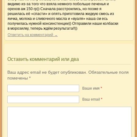
видимо из-за того что взяла немного побольше печенья и
орехов аж 150 гр)) Сначала расстроились, но позже я
решилась её «спасти» и опять приготовила жидкую смесь из
яичка, молока и сливочного масла и «вуаля» наша см есь
получилась нужной консинстенции)) Отправили наши колбаски
в морозилку, теперь ждём результата!!))
Ответить на комментарий →
Оставить комментарий или два
Ваш адрес email не будет опубликован.
Обязательные поля
помечены
*
Ваше имя
*
Ваш еmail
*