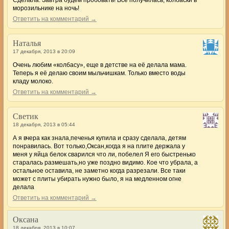
морозильнике на ночь!
Ответить на комментарий →
Наталья
17 декабря, 2013 в 20:09
Очень любим «колбасу», еще в детстве на её делала мама.
Теперь я её делаю своим мыльчишкам. Только вместо воды
кладу молоко.
Ответить на комментарий →
Светик
18 декабря, 2013 в 05:44
А я вчера как знала,печенья купила и сразу сделала, детям
понравилась. Вот только,Оксан,когда я на плите держала у
меня у яйца белок сварился что ли, побелел Я его быстренько
старалась размешать,но уже поздно видимо. Кое что убрала, а
остальное оставила, не заметно когда разрезали. Все таки
может с плиты убирать нужно было, я на медленном огне
делала
Ответить на комментарий →
Оксана
18 декабря, 2013 в 10:07