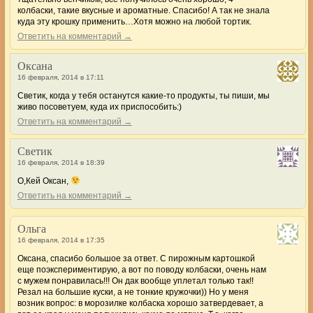
колбаски, такие вкусные и ароматные. Спасибо! А так не знала
куда эту крошку применить…Хотя можно на любой тортик.
Ответить на комментарий →
Оксана
16 февраля, 2014 в 17:11
Светик, когда у тебя останутся какие-то продукты, ты пиши, мы
живо посоветуем, куда их приспособить:)
Ответить на комментарий →
Светик
16 февраля, 2014 в 18:39
О,Кей Оксан,
Ответить на комментарий →
Ольга
16 февраля, 2014 в 17:35
Оксана, спасибо большое за ответ. С пирожным картошкой
еще поэкспериментирую, а вот по поводу колбаски, очень нам
с мужем понравилась!!! Он дак вообще уплетал только так!!
Резал на большие куски, а не тонкие кружочки)) Но у меня
возник вопрос: в морозилке колбаска хорошо затвердевает, а