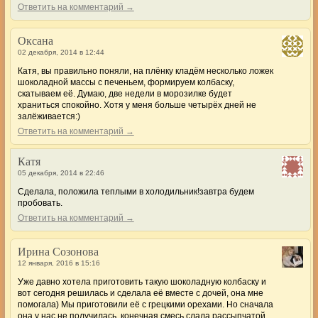
Ответить на комментарий →
Оксана
02 декабря, 2014 в 12:44
Катя, вы правильно поняли, на плёнку кладём несколько ложек
шоколадной массы с печеньем, формируем колбаску,
скатываем её. Думаю, две недели в морозилке будет
храниться спокойно. Хотя у меня больше четырёх дней не
залёживается:)
Ответить на комментарий →
Катя
05 декабря, 2014 в 22:46
Сделала, положила теплыми в холодильник!завтра будем
пробовать.
Ответить на комментарий →
Ирина Созонова
12 января, 2016 в 15:16
Уже давно хотела приготовить такую шоколадную колбаску и
вот сегодня решилась и сделала её вместе с дочей, она мне
помогала) Мы приготовили её с грецкими орехами. Но сначала
она у нас не получилась, конечная смесь слала рассыпчатой,