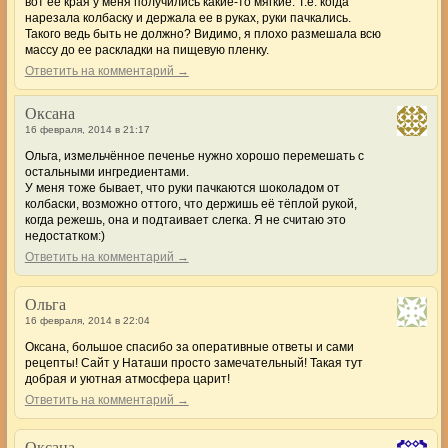
вот ее края у меня получились какие-то мягкие. Т.е. когда
нарезала колбаску и держала ее в руках, руки пачкались.
Такого ведь быть не должно? Видимо, я плохо размешала всю
массу до ее раскладки на пищевую пленку.
Ответить на комментарий →
Оксана
16 февраля, 2014 в 21:17
Ольга, измельчённое печенье нужно хорошо перемешать с
остальными ингредиентами.
У меня тоже бывает, что руки пачкаются шоколадом от
колбаски, возможно оттого, что держишь её тёплой рукой,
когда режешь, она и подтаивает слегка. Я не считаю это
недостатком:)
Ответить на комментарий →
Ольга
16 февраля, 2014 в 22:04
Оксана, большое спасибо за оперативные ответы и сами
рецепты! Сайт у Наташи просто замечательный! Такая тут
добрая и уютная атмосфера царит!
Ответить на комментарий →
Оксана