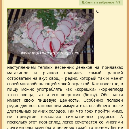
Добавить в избранное
9
С
наступлением теплых весенних деньков на прилавках
магазинов и рынков появился самый ранний
островатый на вкус овощ – редис, который так и манит
своей многообещающей яркой окраской. Как известно, в
пищу можно употреблять как «корешки» (корнеплод)
этого овоща, так и его «вершки» (ботву). Обе части
имеют свою пищевую ценность.
Особенно полезен
редис для восстановления иммунитета, ослабшего после
длительных зимних холодов. Так что грех пройти мимо,
не прикупив несколько симпатичных редисок. А
поскольку этот корнеплод легко сочетается со многими
другими овощами (да и зеленью тоже), то почему бы не