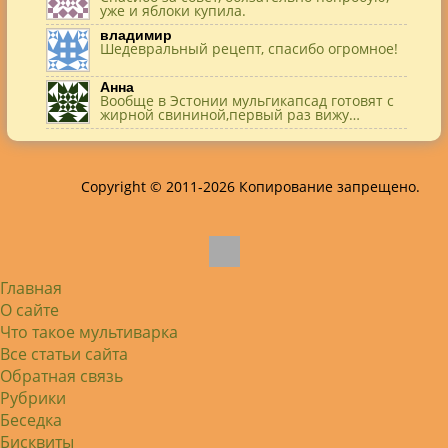
уже и яблоки купила.
владимир
Шедевральный рецепт, спасибо огромное!
Анна
Вообще в Эстонии мульгикапсад готовят с
жирной свининой,первый раз вижу…
Игорь
Здравствуйте. А точнее: сколько картофеля
в килограммах? Он же по…
Copyright © 2011-2026 Копирование запрещено.
Жанна
До сих пор его пеку и каждый раз захожу
подглядеть…
Елена
Благодарю, отличный рецепт! Я так
готовила и сырую курочку, и…
Главная
Алексей
Попробовал в хлебопечке Panasonic SD-
О сайте
253. Немного уменьшил - до 2…
Что такое мультиварка
Света
Все статьи сайта
Советую простой рецепт как готовили
наши бабушки, на 5 минут…
Обратная связь
Рубрики
Беседка
Бисквиты