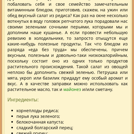
побаловать себя и свое семейство замечательным
витаминным блюдом, приготовив, скажем, на ужин или
обед вкусный салат из редиса? Как раз на окне несколько
воткнутых в воду головок репчатого лука порадовали нас
своими зелеными сочными перьями, которыми мы и
дополним наше кушанье. А если провести небольшую
ревизию в холодильнике, то запросто отыщутся еще
какие-нибудь полезные продукты. Так что блюдом из
разряда «еда без труда» мы обеспечены, причем
вкусным, полезным и довольно-таки низкокалорийным,
поскольку состоит оно из одних только продуктов
растительного происхождения. Такой салат из овощей
неплохо бы дополнить свежей зеленью. Петрушка или
мята, укроп или базилик придадут ему особый аромат и
вкус. А в качестве заправки можно использовать как
растительное масло, так и
майонез
и/или сметану.
Ингредиенты:
корнеплоды редиса;
перья лука зеленого;
белокочанная капуста;
сладкий болгарский перец;
свежий огурец;