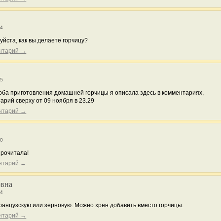
14
йста, как вы делаете горчицу?
ентарий →
55
оба приготовления домашней горчицы я описала здесь в комментариях,
арий сверху от 09 ноября в 23.29
ентарий →
20
Прочитала!
ентарий →
вна
24
французскую или зерновую. Можно хрен добавить вместо горчицы.
ентарий →