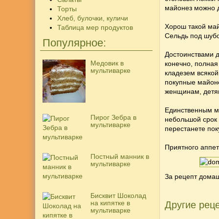
майонез можно д
Торты
Хлеб, булочки, куличи
Хорош такой май
Таблица мер продуктов
Сельдь под шуб
Популярное:
Достоинствами д
Медовик в
конечно, полная
мультиварке
кладезем всякой
покупные майон
женщинам, детям
Единственным ми
Пирог Зебра в
небольшой срок 
мультиварке
перестанете пок
Приятного аппети
Постный манник в
мультиварке
За рецепт дома
Бисквит Шоколад
на кипятке в
Другие реце
мультиварке