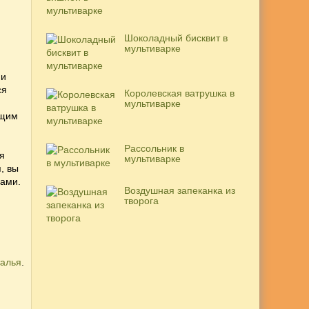
Шоколадный бисквит в
мультиварке
 и
ся
Королевская ватрушка в
мультиварке
ящим
Рассольник в
ся
мультиварке
, вы
сами.
Воздушная запеканка из
творога
алья
.