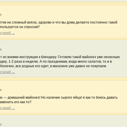
55
птик не сложный взяла, здорово и что вы дома делаете постоянно такой
пользуется он спросом?
ентарий →
34
т из книжки-инструкции к блендеру. Готовлю такой майонез уже несколько
ндер, 1-2 раза в неделю. А по праздникам, когда много салатов, то и в
онечно, все родные его едят, в магазине уже давно не покупаем
ентарий →
16
во — домашний майонез! Но наличие сырого яйца! я как то боюсь давать
заменить его как то?
ентарий →
40