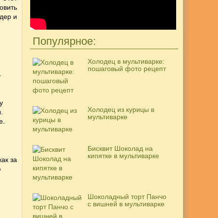
овить
дер и
Популярное:
Холодец в мультиварке:
пошаговый фото рецепт
.
у
Холодец из курицы в
.
мультиварке
е.
Бисквит Шоколад на
кипятке в мультиварке
ак за
ю
Шоколадный торт Панчо
с вишней в мультиварке