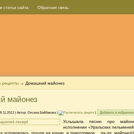
е статьи сайта
Обратная связь
е рецепты
→ Домашний майонез
й майонез
8.11.2013
| Автор:
Оксана Байбакова
|
|
Добавить в избранно
Услышала песню про майон
исполнении «Уральских пельменей»
да успокоилась, пошла на кухню, и приготовила… да-да, майонез))