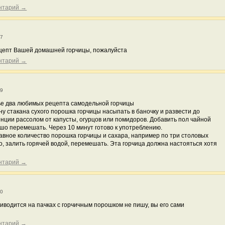
ентарий →
47
ецепт Вашей домашней горчицы, пожалуйста
ентарий →
29
мье два любимых рецепта самодельной горчицы
у стакана сухого порошка горчицы насыпать в баночку и развести до
нции рассолом от капусты, огурцов или помидоров. Добавить пол чайной
ошо перемешать. Через 10 минут готово к употреблению.
равное количество порошка горчицы и сахара, например по три столовых
го, залить горячей водой, перемешать. Эта горчица должна настояться хотя
ентарий →
30
иводится на пачках с горчичным порошком не пишу, вы его сами
ентарий →