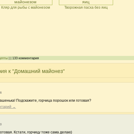
Кляр для рыбы с майонезом
Творожная пасха без яиц
цепты
| | 133 комментария
рия к "Домашний майонез"
06
ашенька! Подскажите, горчица порошок или готовая?
ентарий →
30
отовая. Кстати, горчицу тоже сама делаю)