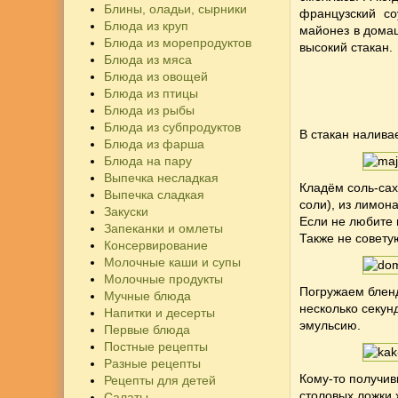
Блины, оладьи, сырники
французский со
Блюда из круп
майонез в дома
Блюда из морепродуктов
высокий стакан.
Блюда из мяса
Блюда из овощей
Блюда из птицы
Блюда из рыбы
Блюда из субпродуктов
В стакан налива
Блюда из фарша
Блюда на пару
Выпечка несладкая
Кладём соль-сах
Выпечка сладкая
соли), из лимон
Закуски
Если не любите г
Запеканки и омлеты
Также не совету
Консервирование
Молочные каши и супы
Молочные продукты
Погружаем бленд
Мучные блюда
несколько секун
Напитки и десерты
эмульсию.
Первые блюда
Постные рецепты
Разные рецепты
Кому-то получив
Рецепты для детей
столовых ложки 
Салаты