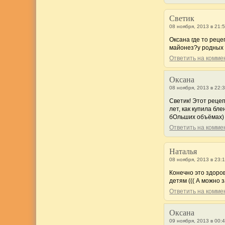
Светик
08 ноября, 2013 в 21:
Оксана где то реце
майонез?у родных 
Ответить на комм
Оксана
08 ноября, 2013 в 22:
Светик! Этот рецеп
лет, как купила бле
бОльших объёмах) К
Ответить на комм
Наталья
08 ноября, 2013 в 23:
Конечно это здоро
детям ((( А можно 
Ответить на комм
Оксана
09 ноября, 2013 в 00: