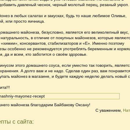
обавить давленый чеснок, черный молотый перец, резаный укроп.
онез в любых салатах и закусках, будь то наше любимое
Оливье
,
ой
, или просто яичница.
омашнего майонеза, безусловно, является его великолепный вкус,
 натуральность, в отличие от покупных майонезов, которые являют
 «химии», консервантов, стабилизаторов и «Е». Именно поэтому
езы особенно не рекомендуется употреблять беременным и корм
, да и всем, кто заботится о своём здоровье.
нусом этого домашнего соуса, если уместно так говорить, являет
хранения. А долго вам и не надо. Сделав один раз, вам понравится
упать майонез в магазине, и будете каждую неделю делать новый 
та!!!
шнего майонеза благодарим Байбакову Оксану!
С уважением,
Нат
пты с сайта: