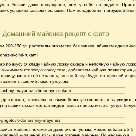
ус в России даже популярнее, чем у себя на родине. Пригот
шних условиях совсем несложно.
Нам понадобится погружной блен
Домашний майонез рецепт с фото:
ем 200-250 гр. растительного масла без запаха, вбиваем одно яйцо
ар по вкусу (я кладу чайную ложку сахара и неполную чайную ложк
а выжимаем столовую ложку сока, добавляем чайную ложку горчицы
орчицу, можете её не класть, но с ней вкус будет интересней и ярч
ю заменять свежий лимон уксусом.
ер в стакан, включаем на самую большую скорость, и вы увидите, к
д на ваших глазах жёлтая жидкая масса превратится в густую белу
шийся майонез покажется даже очень густым, можно добавить 2-3
холодной кипяченой воды в уже готовый майонез. По желанию в