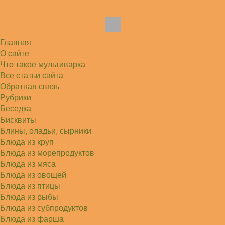
До сих пор его пеку и каждый раз захожу
подглядеть…
Елена
Благодарю, отличный рецепт! Я так готовила
и сырую курочку, и…
Главная
Алексей
Попробовал в хлебопечке Panasonic SD-253.
О сайте
Немного уменьшил - до 2…
Что такое мультиварка
Света
Все статьи сайта
Советую простой рецепт как готовили наши
бабушки, на 5 минут…
Обратная связь
Рубрики
Беседка
Бисквиты
Блины, оладьи, сырники
Блюда из круп
Блюда из морепродуктов
Блюда из мяса
Блюда из овощей
Блюда из птицы
Блюда из рыбы
Блюда из субпродуктов
Блюда из фарша