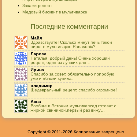
Закажи рецепт
Медовый бисквит в мультиварке
Последние комментарии
Майя
Здравствуйте! Сколько минут печь такой
пирог в мультиварке Panasonic?
Лариса
Наталья, добрый день! Очень хороший
рецепт, один из лучших для…
Ирина
Спасибо за совет, обязательно попробую,
уже и яблоки купила.
владимир
Шедевральный рецепт, спасибо огромное!
Анна
Вообще в Эстонии мульгикапсад готовят с
жирной свининой,первый раз вижу…
Игорь
Здравствуйте. А точнее: сколько картофеля в
килограммах? Он же по…
Copyright © 2011-2026 Копирование запрещено.
Жанна