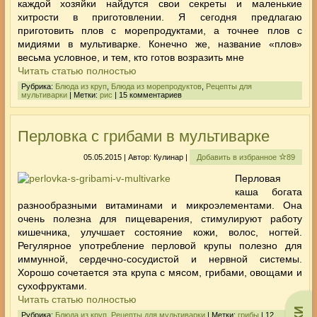
каждой хозяйки найдутся свои секреты и маленькие
хитрости в приготовлении. Я сегодня предлагаю
приготовить плов с морепродуктами, а точнее плов с
мидиями в мультиварке. Конечно же, название «плов»
весьма условное, и тем, кто готов возразить мне
Читать статью полностью
Рубрика:
Блюда из круп
,
Блюда из морепродуктов
,
Рецепты для
мультиварки
| Метки:
рис
| 15 комментариев
Перловка с грибами в мультиварке
05.05.2015 | Автор: Кулинар |
Добавить в избранное
89
Перловая
каша богата
разнообразными витаминами и микроэлементами. Она
очень полезна для пищеварения, стимулируют работу
кишечника, улучшает состояние кожи, волос, ногтей.
Регулярное употребление перловой крупы полезно для
иммунной, сердечно-сосудистой и нервной системы.
Хорошо сочетается эта крупа
с мясом
, грибами, овощами и
сухофруктами.
Читать статью полностью
Рубрика:
Блюда из круп
,
Рецепты для мультиварки
| Метки:
грибы
| 12