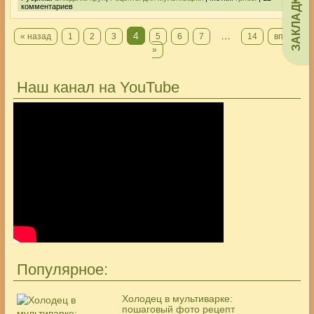
ЗАКЛАДКИ
комментариев
4
…
« назад
1
2
3
5
6
7
14
вперед
»
Наш канал на YouTube
Популярное:
Холодец в мультиварке:
пошаговый фото рецепт