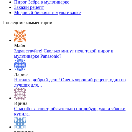
Пирог Зебра в мультиварке
Закажи рецепт
Медовый бисквит в мультиварке
Последние комментарии
Майя
Здравствуйте! Сколько минут печь такой пирог в
мультиварке Panasonic?
Лариса
Наталья, добрый день! Очень хороший рецепт, один из
лучших для…
Ирина
Спасибо за совет, обязательно попробую, уже и яблоки
купила.