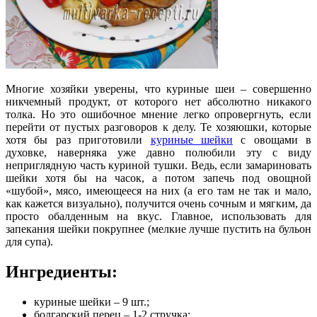
Многие хозяйки уверены, что куриные шеи – совершенно
никчемный продукт, от которого нет абсолютно никакого
толка. Но это ошибочное мнение легко опровергнуть, если
перейти от пустых разговоров к делу. Те хозяюшки, которые
хотя бы раз приготовили
куриные шейки
с овощами в
духовке, наверняка уже давно полюбили эту с виду
неприглядную часть куриной тушки
. Ведь, если замариновать
шейки хотя бы на часок, а потом запечь под овощной
«шубой», мясо, имеющееся на них (а его там не так и мало,
как кажется визуально), получится очень сочным и мягким, да
просто обалденным на вкус. Главное, использовать для
запекания шейки покрупнее (мелкие лучше пустить на бульон
для супа).
Ингредиенты:
куриные шейки – 9 шт.;
болгарский перец – 1-2 стручка;