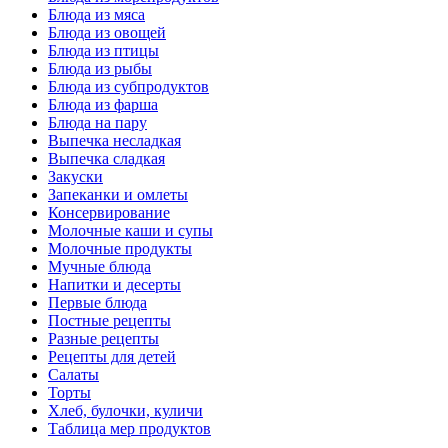
Блюда из мяса
Блюда из овощей
Блюда из птицы
Блюда из рыбы
Блюда из субпродуктов
Блюда из фарша
Блюда на пару
Выпечка несладкая
Выпечка сладкая
Закуски
Запеканки и омлеты
Консервирование
Молочные каши и супы
Молочные продукты
Мучные блюда
Напитки и десерты
Первые блюда
Постные рецепты
Разные рецепты
Рецепты для детей
Салаты
Торты
Хлеб, булочки, куличи
Таблица мер продуктов