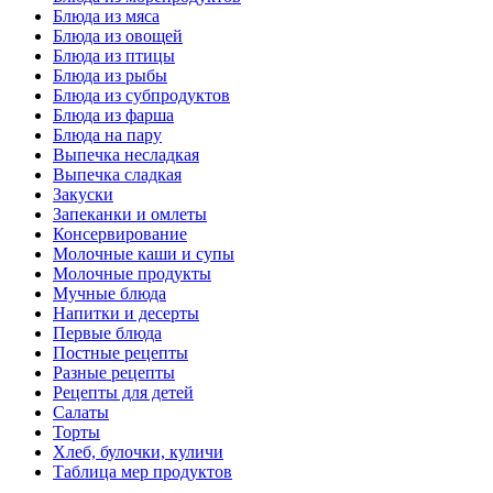
Блюда из мяса
Блюда из овощей
Блюда из птицы
Блюда из рыбы
Блюда из субпродуктов
Блюда из фарша
Блюда на пару
Выпечка несладкая
Выпечка сладкая
Закуски
Запеканки и омлеты
Консервирование
Молочные каши и супы
Молочные продукты
Мучные блюда
Напитки и десерты
Первые блюда
Постные рецепты
Разные рецепты
Рецепты для детей
Салаты
Торты
Хлеб, булочки, куличи
Таблица мер продуктов