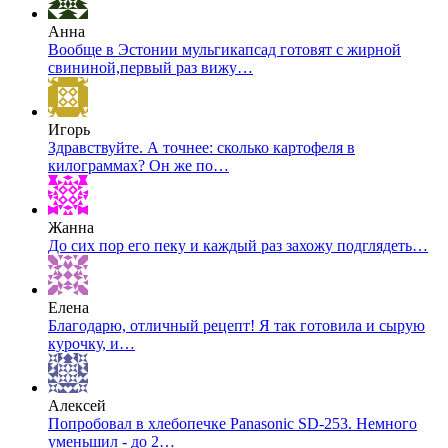
Анна
Вообще в Эстонии мульгикапсад готовят с жирной
свининой,первый раз вижу…
Игорь
Здравствуйте. А точнее: сколько картофеля в
килограммах? Он же по…
Жанна
До сих пор его пеку и каждый раз захожу подглядеть…
Елена
Благодарю, отличный рецепт! Я так готовила и сырую
курочку, и…
Алексей
Попробовал в хлебопечке Panasonic SD-253. Немного
уменьшил - до 2…