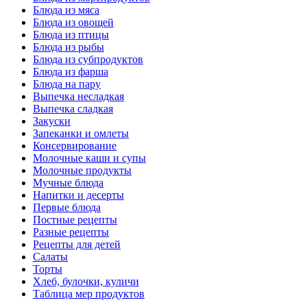
Блюда из мяса
Блюда из овощей
Блюда из птицы
Блюда из рыбы
Блюда из субпродуктов
Блюда из фарша
Блюда на пару
Выпечка несладкая
Выпечка сладкая
Закуски
Запеканки и омлеты
Консервирование
Молочные каши и супы
Молочные продукты
Мучные блюда
Напитки и десерты
Первые блюда
Постные рецепты
Разные рецепты
Рецепты для детей
Салаты
Торты
Хлеб, булочки, куличи
Таблица мер продуктов