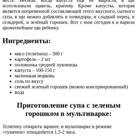
месте. Весной, когда капуста ещё не выросла, в щи
использовали щавель, крапиву.
Кроме капусты, которая
является непременной составляющей этого вкусного, сытного
супа, в щи можно добавлять и помидоры, и сладкий перец, и
сельдерей, и зелёный горошек. Вот с ним сегодня я и варила
ароматнейшие щи ребенку.
Ингредиенты:
мясо (телятина) – 300 г
картофель – 2 шт
половинка средней луковицы
капуста – 100-150 г
маленькая морковь
соль по вкусу
свежий зеленый горошек (можно консервированный)
вода
Приготовление супа с зеленым
горошком в мультиварке:
Телятину отварить заранее, в мультиварке в режиме
«тушение» понадобится 1,5-2 часа.