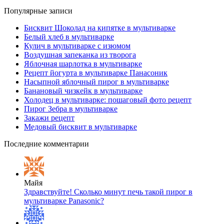
Популярные записи
Бисквит Шоколад на кипятке в мультиварке
Белый хлеб в мультиварке
Кулич в мультиварке с изюмом
Воздушная запеканка из творога
Яблочная шарлотка в мультиварке
Рецепт йогурта в мультиварке Панасоник
Насыпной яблочный пирог в мультиварке
Банановый чизкейк в мультиварке
Холодец в мультиварке: пошаговый фото рецепт
Пирог Зебра в мультиварке
Закажи рецепт
Медовый бисквит в мультиварке
Последние комментарии
Майя
Здравствуйте! Сколько минут печь такой пирог в
мультиварке Panasonic?