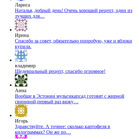
Лариса
Наталья, добрый день! Очень хороший рецепт, один из
лучших для…
Ирина
Спасибо за совет, обязательно попробую, уже и яблоки
купила.
владимир
Шедевральный рецепт, спасибо огромное!
Анна
Вообще в Эстонии мульгикапсад готовят с жирной
свининой,первый раз вижу…
Игорь
Здравствуйте. А точнее: сколько картофеля в
килограммах? Он же по…