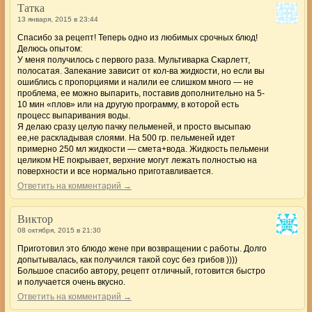
Татка
13 января, 2015 в 23:44
Спасибо за рецепт! Теперь одно из любимых срочных блюд!
Делюсь опытом:
У меня получилось с первого раза. Мультиварка Скарлетт,
полосатая. Запекание зависит от кол-ва жидкости, но если вы
ошиблись с пропорциями и налили ее слишком много — не
проблема, ее можно выпарить, поставив дополнительно на 5-
10 мин «плов» или на другую программу, в которой есть
процесс выпаривания воды.
Я делаю сразу целую пачку пельменей, и просто высыпаю
ее,не раскладывая слоями. На 500 гр. пельменей идет
примерно 250 мл жидкости — смета+вода. Жидкость пельмени
целиком НЕ покрывает, верхние могут лежать полностью на
поверхности и все нормально приготавливается.
Ответить на комментарий →
Виктор
08 октября, 2015 в 21:30
Приготовил это блюдо жене при возвращении с работы. Долго
допытывалась, как получился такой соус без грибов ))))
Большое спасибо автору, рецепт отличный, готовится быстро
и получается очень вкусно.
Ответить на комментарий →