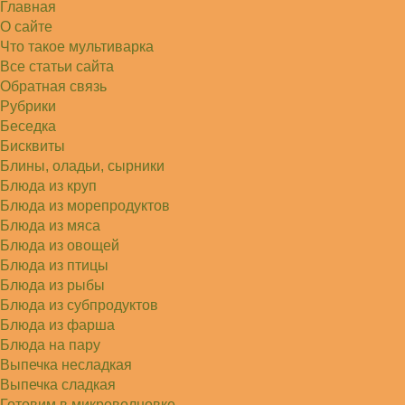
Главная
Алексей
Попробовал в хлебопечке Panasonic SD-253.
О сайте
Немного уменьшил - до 2…
Что такое мультиварка
Света
Все статьи сайта
Советую простой рецепт как готовили наши
бабушки, на 5 минут…
Обратная связь
Рубрики
Беседка
Бисквиты
Блины, оладьи, сырники
Блюда из круп
Блюда из морепродуктов
Блюда из мяса
Блюда из овощей
Блюда из птицы
Блюда из рыбы
Блюда из субпродуктов
Блюда из фарша
Блюда на пару
Выпечка несладкая
Выпечка сладкая
Готовим в микроволновке