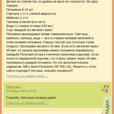
Делаю не совсем так, но думаю на вкусе не отразится. На одну
порцию:
Пельмени 9-15 шт.
Сметана 1 ст.л. (любой жирности)
Майонез 1 ст.л.
Горчица (совсем чуть-чуть)
Вода ½ стакана (стакан 240 мл.)
Сыр твердый (на мелкой терке)
Пельмени выкладываю прямо замороженные. Сметана,
майонез, горчица, вода — все в стакане взбиваю вилочкой и
этим заливаю пельмени. Сверху тертый сыр (чтоб все тонко
покрыл). Программа экспресс 50 мин. Если есть желание через
30 мин. от начала программы можно пельмени перевернуть
(каждый) Получаются как в глиняных горшочках в духовке. Если
хочется зажаренной корочки с 2х сторон, можно через 30 мин.
перевернуть каждый пельмень. Но это дополнительные
заморочки. МВ у меня Panasonic SR TMJ 181, Рецепты с этого
сайта подходят! Наташа, спасибо огромное!!!
Ответить на комментарий →
Наталья
25 ноября, 2013 в 21:23
Спасибо, Настасья за вашу идею!
ЗАКЛАДКИ
Ответить на комментарий →