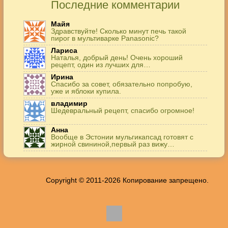
Последние комментарии
Майя
Здравствуйте! Сколько минут печь такой
пирог в мультиварке Panasonic?
Лариса
Наталья, добрый день! Очень хороший
рецепт, один из лучших для…
Ирина
Спасибо за совет, обязательно попробую,
уже и яблоки купила.
владимир
Шедевральный рецепт, спасибо огромное!
Анна
Вообще в Эстонии мульгикапсад готовят с
жирной свининой,первый раз вижу…
Игорь
Здравствуйте. А точнее: сколько картофеля в
килограммах? Он же по…
Copyright © 2011-2026 Копирование запрещено.
Жанна
До сих пор его пеку и каждый раз захожу
подглядеть…
Елена
Благодарю, отличный рецепт! Я так готовила
и сырую курочку, и…