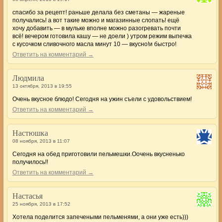
спасибо за рецепт! раньше делала без сметаны — жареные
получались! а вот такие можно и магазинные слопать! ещё
хочу добавить — в мульке вполне можно разогревать почти
всё! вечером готовила кашу — не доели ) утром режим выпечка
с кусочком сливочного масла минут 10 — вкусно!и быстро!
Ответить на комментарий →
Людмила
13 октября, 2013 в 19:55
Очень вкусное блюдо! Сегодня на ужин съели с удовольствием!
Ответить на комментарий →
Настюшка
08 ноября, 2013 в 11:07
Сегодня на обед приготовили пельмешки.Оочень вкусненько
получилось!!
Ответить на комментарий →
Настасья
25 ноября, 2013 в 17:52
Хотела поделится запечеными пельменями, а они уже есть)))