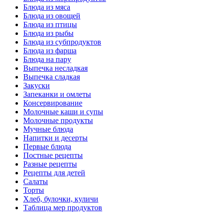
Блюда из мяса
Блюда из овощей
Блюда из птицы
Блюда из рыбы
Блюда из субпродуктов
Блюда из фарша
Блюда на пару
Выпечка несладкая
Выпечка сладкая
Закуски
Запеканки и омлеты
Консервирование
Молочные каши и супы
Молочные продукты
Мучные блюда
Напитки и десерты
Первые блюда
Постные рецепты
Разные рецепты
Рецепты для детей
Салаты
Торты
Хлеб, булочки, куличи
Таблица мер продуктов