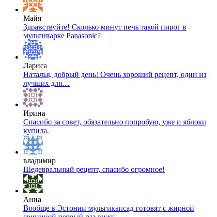
Майя
Здравствуйте! Сколько минут печь такой пирог в
мультиварке Panasonic?
Лариса
Наталья, добрый день! Очень хороший рецепт, один из
лучших для…
Ирина
Спасибо за совет, обязательно попробую, уже и яблоки
купила.
владимир
Шедевральный рецепт, спасибо огромное!
Анна
Вообще в Эстонии мульгикапсад готовят с жирной
свининой,первый раз вижу…