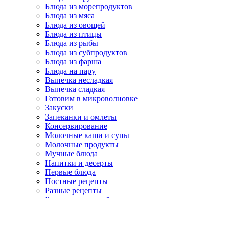
Блюда из морепродуктов
Блюда из мяса
Блюда из овощей
Блюда из птицы
Блюда из рыбы
Блюда из субпродуктов
Блюда из фарша
Блюда на пару
Выпечка несладкая
Выпечка сладкая
Готовим в микроволновке
Закуски
Запеканки и омлеты
Консервирование
Молочные каши и супы
Молочные продукты
Мучные блюда
Напитки и десерты
Первые блюда
Постные рецепты
Разные рецепты
Рецепты для детей
Рецепты для духовки
Рецепты для хлебопечки
Рецепты для мультиварки