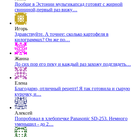
Вообще в Эстонии мульгикапсад готовят с жирной
свининой,первый раз вижу…
Игорь
Здравствуйте. А точнее: сколько картофеля в
килограммах? Он же по…
Жанна
До сих пор его пеку и каждый раз захожу подглядеть…
Елена
Благодарю, отличный рецепт! Я так готовила и сырую
курочку, и…
Алексей
Попробовал в хлебопечке Panasonic SD-253. Немного
уменьшил - до 2…