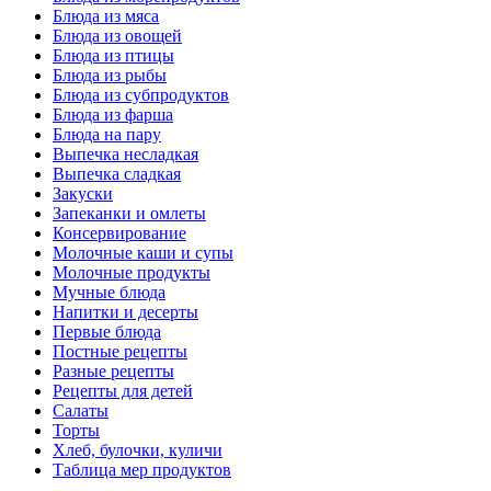
Блюда из мяса
Блюда из овощей
Блюда из птицы
Блюда из рыбы
Блюда из субпродуктов
Блюда из фарша
Блюда на пару
Выпечка несладкая
Выпечка сладкая
Закуски
Запеканки и омлеты
Консервирование
Молочные каши и супы
Молочные продукты
Мучные блюда
Напитки и десерты
Первые блюда
Постные рецепты
Разные рецепты
Рецепты для детей
Салаты
Торты
Хлеб, булочки, куличи
Таблица мер продуктов