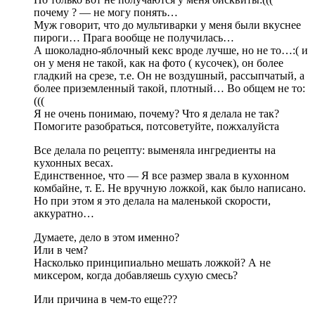
почему ? — не могу понять…
Муж говорит, что до мультиварки у меня были вкуснее
пироги… Прага вообще не получилась…
А шоколадно-яблочный кекс вроде лучше, но не то…:( и
он у меня не такой, как на фото ( кусочек), он более
гладкий на срезе, т.е. Он не воздушный, рассыпчатый, а
более приземленный такой, плотный… Во общем не то:
(((
Я не очень понимаю, почему? Что я делала не так?
Помогите разобраться, потсоветуйте, пожхалуйста
Все делала по рецепту: выменяла ингредиенты на
кухонных весах.
Единственное, что — Я все размер звала в кухонном
комбайне, т. Е. Не вручную ложкой, как было написано.
Но при этом я это делала на маленькой скорости,
аккуратно…
Думаете, дело в этом именно?
Или в чем?
Насколько принципиально мешать ложкой? А не
миксером, когда добавляешь сухую смесь?
Или причина в чем-то еще???