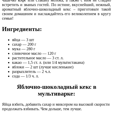
чашечке кофе или стакану молока, а также с ним не стыдно
встретить и званых гостей.
По истине, вкуснейший, нежный,
ароматный яблочно-шоколадный кекс – приготовьте такой
своим домашним и наслаждайтесь его великолепием в кругу
семьи!
Ингредиенты:
яйца — 3 шт
сахар — 200 г
мука — 280 г
сливочное масло — 120 г
растительное масло — 3 ст. л.
какао — 1,5 ст. л. (или 1/4 мультистакана)
яблоки — 2 шт (лучше кисленькие)
разрыхлитель — 2 ч.л.
сода — 1/3 ч. л.
Яблочно-шоколадный кекс в
мультиварке:
Яйца взбить, добавить сахар и миксером на высокой скорости
продолжать взбивать. Чем дольше, тем лучше.