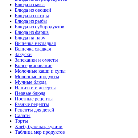
Блюда из мяса
Блюда из овощей
Блюда из птицы
Блюда из рыбы
Блюда из субпродуктов
Блюда из фарша
Блюда на пару
Выпечка несладкая
Выпечка сладкая
Закуски
Запеканки и омлеты
Консервирование
Молочные каши и супы
Молочные продукты
Мучные блюда
Напитки и десерты
Первые блюда
Постные рецепты
Разные рецепты
Рецепты для детей
Салаты
Торты
Хлеб, булочки, куличи
Таблица мер продуктов