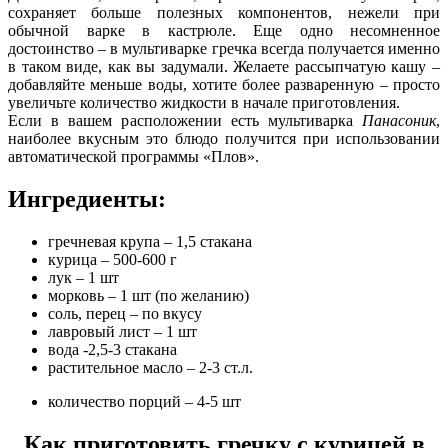
сохраняет больше полезных
компонентов, нежели при
обычной варке в кастрюле. Еще одно несомненное
достоинство – в мультиварке гречка всегда получается именно
в таком виде, как вы задумали. Желаете рассыпчатую кашу –
добавляйте меньше воды, хотите более разваренную – просто
увеличьте количество жидкости в начале приготовления.
Если в вашем расположении есть мультиварка
Панасоник
,
наиболее вкусным это блюдо получится при использовании
автоматической программы «Плов».
Ингредиенты:
гречневая крупа – 1,5 стакана
курица – 500-600 г
лук – 1 шт
морковь – 1 шт (по желанию)
соль, перец – по вкусу
лавровый лист – 1 шт
вода -2,5-3 стакана
растительное масло – 2-3 ст.л.
количество порций – 4-5 шт
Как приготовить гречку с курицей в