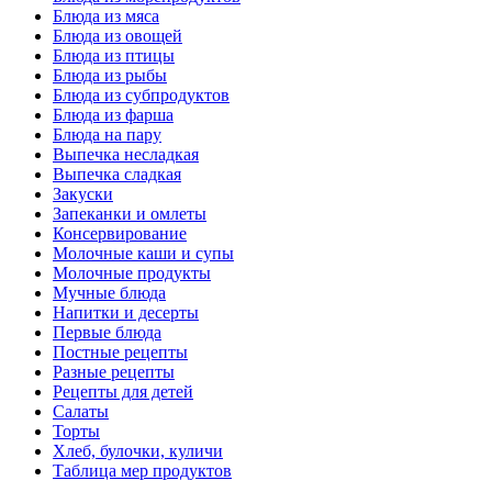
Блюда из мяса
Блюда из овощей
Блюда из птицы
Блюда из рыбы
Блюда из субпродуктов
Блюда из фарша
Блюда на пару
Выпечка несладкая
Выпечка сладкая
Закуски
Запеканки и омлеты
Консервирование
Молочные каши и супы
Молочные продукты
Мучные блюда
Напитки и десерты
Первые блюда
Постные рецепты
Разные рецепты
Рецепты для детей
Салаты
Торты
Хлеб, булочки, куличи
Таблица мер продуктов