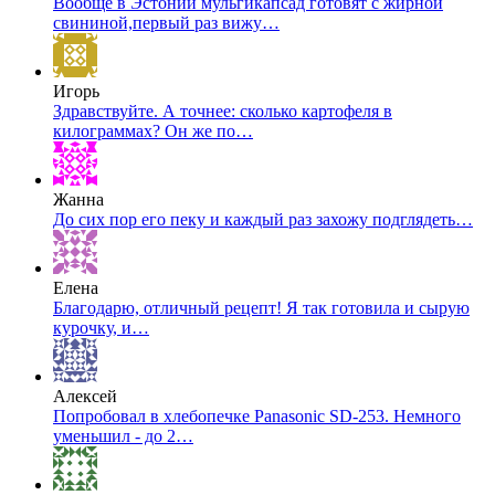
Вообще в Эстонии мульгикапсад готовят с жирной
свининой,первый раз вижу…
Игорь
Здравствуйте. А точнее: сколько картофеля в
килограммах? Он же по…
Жанна
До сих пор его пеку и каждый раз захожу подглядеть…
Елена
Благодарю, отличный рецепт! Я так готовила и сырую
курочку, и…
Алексей
Попробовал в хлебопечке Panasonic SD-253. Немного
уменьшил - до 2…