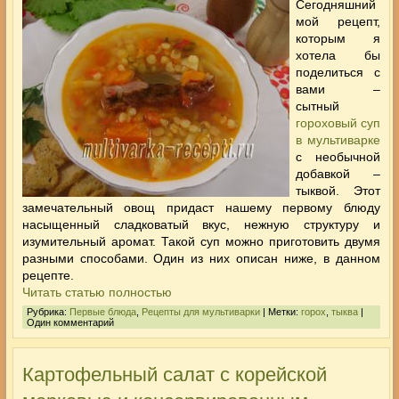
Сегодняшний
мой рецепт,
которым я
хотела бы
поделиться с
вами –
сытный
гороховый суп
в мультиварке
с необычной
добавкой –
тыквой. Этот
замечательный овощ придаст нашему первому блюду
насыщенный сладковатый вкус, нежную структуру и
изумительный аромат. Такой суп можно приготовить двумя
разными способами. Один из них описан ниже, в данном
рецепте.
Читать статью полностью
Рубрика:
Первые блюда
,
Рецепты для мультиварки
| Метки:
горох
,
тыква
|
Один комментарий
Картофельный салат с корейской