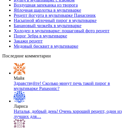
Воздушная запеканка из творога
Яблочная шарлотка в мультиварке
Рецепт йогурта в мультиварке Панасоник
Насыпной яблочный пирог в мультиварке
Банановый чизкейк в мультиварке
Холодец в мультиварке: пошаговый фото рецепт
Пирог Зебра в мультиварке
Закажи рецепт
Медовый бисквит в мультиварке
Последние комментарии
Майя
Здравствуйте! Сколько минут печь такой пирог в
мультиварке Panasonic?
Лариса
Наталья, добрый день! Очень хороший рецепт, один из
лучших для…