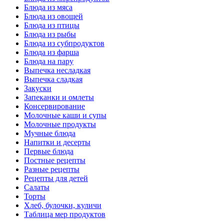
Блюда из мяса
Блюда из овощей
Блюда из птицы
Блюда из рыбы
Блюда из субпродуктов
Блюда из фарша
Блюда на пару
Выпечка несладкая
Выпечка сладкая
Закуски
Запеканки и омлеты
Консервирование
Молочные каши и супы
Молочные продукты
Мучные блюда
Напитки и десерты
Первые блюда
Постные рецепты
Разные рецепты
Рецепты для детей
Салаты
Торты
Хлеб, булочки, куличи
Таблица мер продуктов