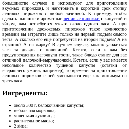
большинстве случаев и используют для приготовления
вкусных пирожков), и наготовить в короткий срок стопку
ленивых пирожков с любой начинкой.
К примеру, чтобы
сделать пышные и ароматные
ленивые пирожки
с капустой и
яйцом, вам потребуется что-то около одного часа. А при
приготовлении дрожжевых пирожков такое количество
времени вы затратите лишь только на первый подъем самого
теста. А сколько его еще потребуется на второй подъем? А на
стряпню? А на жарку? В лучшем случае, можно уложиться
часа за два-два с половиной. Кстати, если к вам без
предупреждения нагрянули гости, такое блюдо станет для вас
отличной палочкой-выручалочкой. Кстати, если у вас имеется
небольшое количество тушеной капусты (остатки от
вчерашнего ужина, например), то времени на приготовление
ленивых пирожков с ней уменьшится еще как минимум на
треть часа.
Ингредиенты:
около 300 г. белокочанной капусты;
небольшая морковка;
маленькая луковица;
растительное масло;
2 яйца;