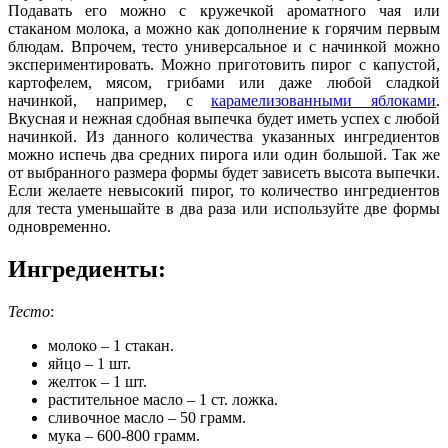
Подавать его можно с кружечкой ароматного чая или
стаканом молока, а можно как дополнение к горячим первым
блюдам.
Впрочем, тесто универсальное и с начинкой можно
экспериментировать. Можно приготовить пирог с капустой,
картофелем, мясом, грибами или даже любой сладкой
начинкой, например, с
карамелизованными яблоками
.
Вкусная и нежная сдобная выпечка будет иметь успех с любой
начинкой. Из данного количества указанных ингредиентов
можно испечь два средних пирога или один большой. Так же
от выбранного размера формы будет зависеть высота выпечки.
Если желаете невысокий пирог, то количество ингредиентов
для теста уменьшайте в два раза или используйте две формы
одновременно.
Ингредиенты:
Тесто
:
молоко – 1 стакан.
яйцо – 1 шт.
желток – 1 шт.
растительное масло – 1 ст. ложка.
сливочное масло – 50 грамм.
мука – 600-800 грамм.