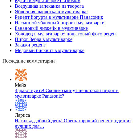
Кулич в мультиварке с изюмом
Воздушная запеканка из творога
Яблочная шарлотка в мультиварке
Рецепт йогурта в мультиварке Панасоник
Насыпной яблочный пирог в мультиварке
Банановый чизкейк в мультиварке
Холодец в мультиварке: пошаговый фото рецепт
Пирог Зебра в мультиварке
Закажи рецепт
Медовый бисквит в мультиварке
Последние комментарии
Майя
Здравствуйте! Сколько минут печь такой пирог в
мультиварке Panasonic?
Лариса
Наталья, добрый день! Очень хороший рецепт, один из
лучших для…