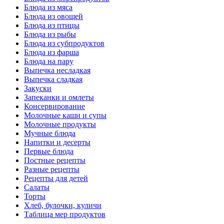
Блюда из мяса
Блюда из овощей
Блюда из птицы
Блюда из рыбы
Блюда из субпродуктов
Блюда из фарша
Блюда на пару
Выпечка несладкая
Выпечка сладкая
Закуски
Запеканки и омлеты
Консервирование
Молочные каши и супы
Молочные продукты
Мучные блюда
Напитки и десерты
Первые блюда
Постные рецепты
Разные рецепты
Рецепты для детей
Салаты
Торты
Хлеб, булочки, куличи
Таблица мер продуктов