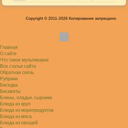
Игорь
Здравствуйте. А точнее: сколько картофеля в
килограммах? Он же по…
Copyright © 2011-2026 Копирование запрещено.
Жанна
До сих пор его пеку и каждый раз захожу
подглядеть…
Елена
Благодарю, отличный рецепт! Я так готовила
и сырую курочку, и…
Главная
Алексей
Попробовал в хлебопечке Panasonic SD-253.
О сайте
Немного уменьшил - до 2…
Что такое мультиварка
Света
Все статьи сайта
Советую простой рецепт как готовили наши
бабушки, на 5 минут…
Обратная связь
Рубрики
Беседка
Бисквиты
Блины, оладьи, сырники
Блюда из круп
Блюда из морепродуктов
Блюда из мяса
Блюда из овощей