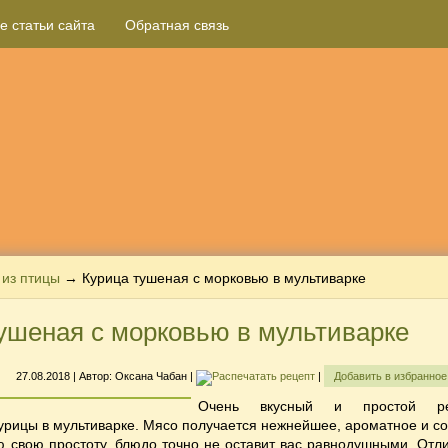
е статьи сайта
Обратная связь
из птицы
→ Курица тушеная с морковью в мультиварке
ушеная с морковью в мультиварке
27.08.2018
| Автор:
Оксана Чабан
|
|
Добавить в избранно
Очень вкусный и простой ре
урицы в мультиварке. Мясо получается нежнейшее, ароматное и со
ю свою простоту, блюдо точно не оставит вас равнодушными. Отл