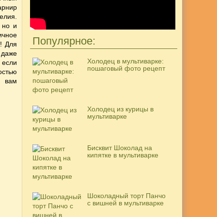
гарнир
елия.
 но и
ичное
Популярное:
! Для
 даже
Холодец в мультиварке:
 если
пошаговый фото рецепт
остью
, вам
Холодец из курицы в
мультиварке
Бисквит Шоколад на
кипятке в мультиварке
Шоколадный торт Панчо
с вишней в мультиварке