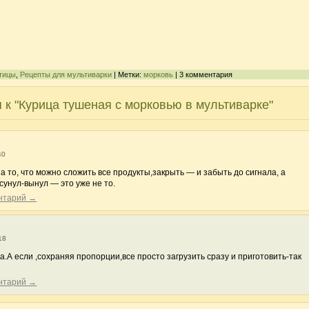
птицы
,
Рецепты для мультиварки
| Метки:
морковь
| 3 комментария
 к "Курица тушеная с морковью в мультиварке"
40
а то, что можно сложить все продукты,закрыть — и забыть до сигнала, а
сунул-вынул — это уже не то.
ентарий →
18
.А если ,сохраняя пропорции,все просто загрузить сразу и приготовить-так
ентарий →