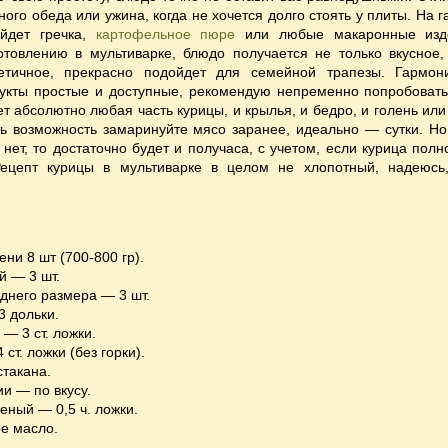
ного обеда или ужина, когда не хочется долго стоять у плиты. На 
ойдет гречка,
картофельное пюре
или любые макаронные изд
отовлению в мультиварке, блюдо получается не только вкусное,
етичное, прекрасно подойдет для семейной трапезы. Гармон
дукты простые и доступные, рекомендую непременно попробовать
т абсолютно любая часть курицы, и крылья, и бедро, и голень или
ть возможность замаринуйте мясо заранее, идеально — сутки. Но
нет, то достаточно будет и получаса, с учетом, если курица полн
Рецепт курицы в мультиварке в целом не хлопотный, надеюсь
ени 8 шт (700-800 гр).
й — 3 шт.
днего размера — 3 шт.
3 дольки.
 — 3 ст. ложки.
ст. ложки (без горки).
стакана.
ии — по вкусу.
еный — 0,5 ч. ложки.
е масло.