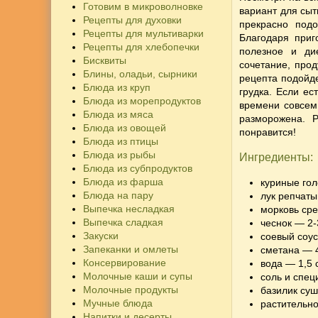
Готовим в микроволновке
вариант для сыт
Рецепты для духовки
прекрасно под
Рецепты для мультиварки
Благодаря приг
Рецепты для хлебопечки
полезное и ди
Бисквиты
сочетание, про
Блины, оладьи, сырники
рецепта подойде
Блюда из круп
грудка. Если ес
Блюда из морепродуктов
времени совсем 
Блюда из мяса
разморожена. 
Блюда из овощей
понравится!
Блюда из птицы
Блюда из рыбы
Ингредиенты:
Блюда из субпродуктов
Блюда из фарша
куриные гол
Блюда на пару
лук репчаты
Выпечка несладкая
морковь сре
Выпечка сладкая
чеснок — 2-
Закуски
соевый соус
Запеканки и омлеты
сметана — 4 
Консервирование
вода — 1,5 
Молочные каши и супы
соль и спец
Молочные продукты
базилик суш
Мучные блюда
растительно
Напитки и десерты