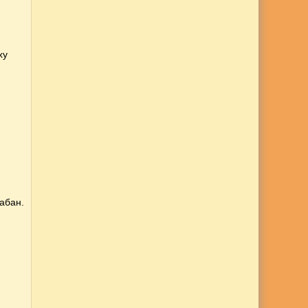
ху
абан.