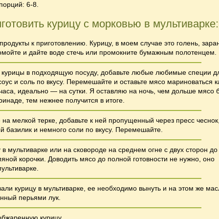
порций: 6-8.
иготовить курицу с морковью в мультиварке:
 продукты к приготовлению. Курицу, в моем случае это голень, зара
омойте и дайте воде стечь или промокните бумажным полотенцем.
и курицы в подходящую посуду, добавьте любые любимые специи д
соус и соль по вкусу. Перемешайте и оставьте мясо мариноваться к
аса, идеально — на сутки. Я оставляю на ночь, чем дольше мясо 
ринаде, тем нежнее получится в итоге.
 на мелкой терке, добавьте к ней пропущенный через пресс чеснок
й базилик и немного соли по вкусу. Перемешайте.
 в мультиварке или на сковороде на среднем огне с двух сторон до
яной корочки. Доводить мясо до полной готовности не нужно, оно
мультиварке.
али курицу в мультиварке, ее необходимо вынуть и на этом же мас
нный перьями лук.
 обжаренную курицу.