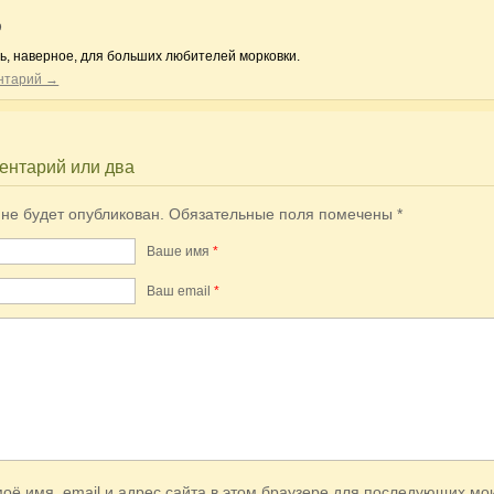
9
сь, наверное, для больших любителей морковки.
ентарий →
ентарий или два
 не будет опубликован.
Обязательные поля помечены
*
Ваше имя
*
Ваш еmail
*
оё имя, email и адрес сайта в этом браузере для последующих мо