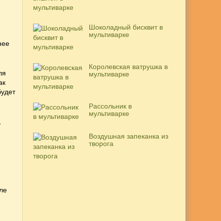
Шоколадный бисквит в
мультиварке
нее
Королевская ватрушка в
ля
мультиварке
ак
будет
Рассольник в
мультиварке
,
Воздушная запеканка из
творога
ле