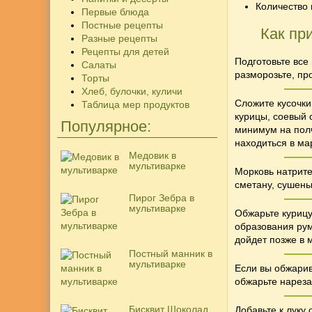
Количество 
Первые блюда
Постные рецепты
Как пр
Разные рецепты
Рецепты для детей
Подготовьте все
Салаты
разморозьте, пр
Торты
Хлеб, булочки, куличи
Сложите кусочк
Таблица мер продуктов
курицы, соевый 
Популярное:
минимум на полч
находиться в ма
Медовик в
мультиварке
Морковь натрите
сметану, сушены
Пирог Зебра в
мультиварке
Обжарьте курицу
образования рум
дойдет позже в 
Постный манник в
мультиварке
Если вы обжарив
обжарьте нареза
Бисквит Шоколад
Добавьте к луку