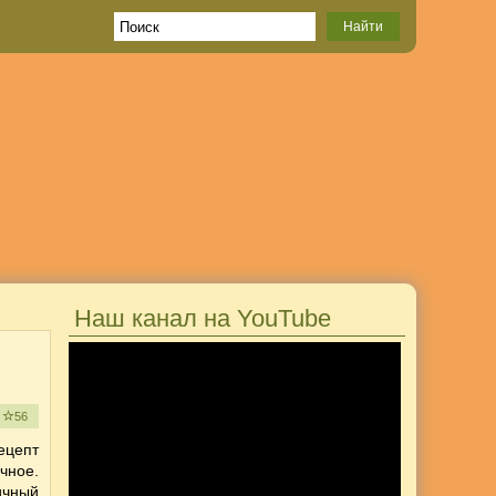
Наш канал на YouTube
е
56
цепт
чное.
ичный