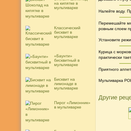
на кипятке в
мультиварке
Налейте воду. П
Перемешайте мя
Классический
ровным слоем п
бисквит в
мультиварке
Установите режи
Курица с морков
«Баунти»
практически тает
бисквитный в
мультиварке
Приятного аппети
Бисквит на
Мультиварка PO
лимонаде в
мультиварке
Другие реце
Пирог «Лимонник»
в мультиварке