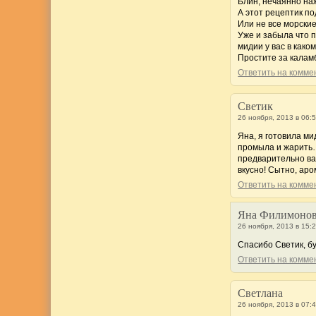
Блин, нечаянно на
А этот рецептик п
Или не все морские
Уже и забыла что п
мидии у вас в как
Простите за калам
Ответить на комм
Светик
26 ноября, 2013 в 06:
Яна, я готовила ми
промыла и жарить…м
предварительно вар
вкусно! Сытно, аро
Ответить на комм
Яна Филимоно
26 ноября, 2013 в 15:
Спасибо Светик, б
Ответить на комм
Светлана
26 ноября, 2013 в 07: