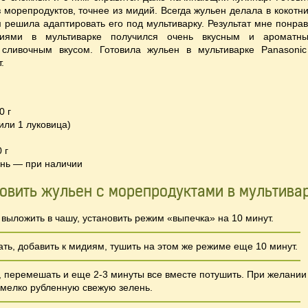
 морепродуктов, точнее из мидий. Всегда жульен делала в кокотни
м решила адаптировать его под мультиварку. Результат мне понрав
иями в мультиварке
получился очень вкусным и ароматн
сливочным вкусом. Готовила жульен в мультиварке Panasonic
.
0 г
(или 1 луковица)
 г
ень — при наличии
товить жульен с морепродуктами в мультивар
выложить в чашу, установить режим «выпечка» на 10 минут.
ать, добавить к мидиям, тушить на этом же режиме еще 10 минут.
, перемешать и еще 2-3 минуты все вместе потушить. При желании
 мелко рубленную свежую зелень.