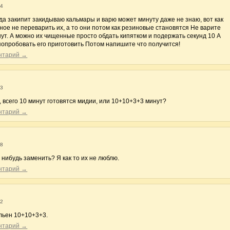
14
ода закипит закидываю кальмары и варю может минуту даже не знаю, вот как
ое не переварить их, а то они потом как резиновые становятся Не варите
ут. А можно их чищенные просто обдать кипятком и подержать секунд 10 А
 попробовать его приготовить Потом напишите что получится!
ентарий →
53
, всего 10 минут готовятся мидии, или 10+10+3+3 минут?
ентарий →
18
нибудь заменить? Я как то их не люблю.
ентарий →
52
ульен 10+10+3+3.
ентарий →