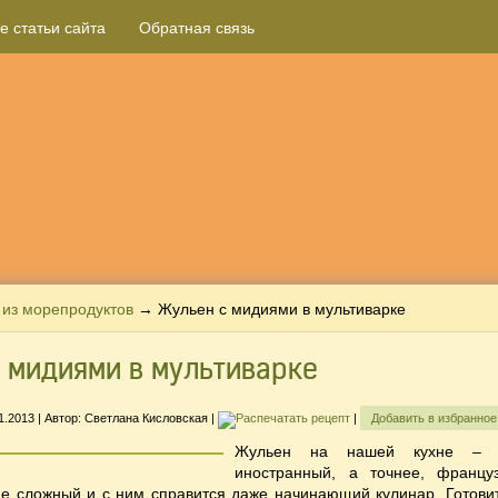
е статьи сайта
Обратная связь
из морепродуктов
→ Жульен с мидиями в мультиварке
 мидиями в мультиварке
11.2013
| Автор:
Светлана Кисловская
|
|
Добавить в избранно
Жульен на нашей кухне – г
иностранный, а точнее, француз
не сложный и с ним справится даже начинающий кулинар. Готови