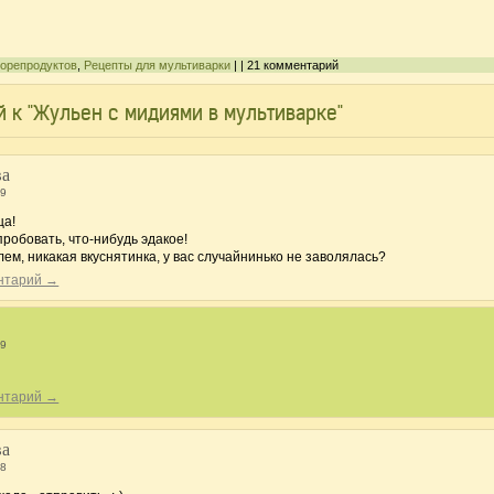
морепродуктов
,
Рецепты для мультиварки
| | 21 комментарий
й к "Жульен с мидиями в мультиварке"
ва
59
ща!
робовать, что-нибудь эдакое!
лем, никакая вкуснятинка, у вас случайнинько не заволялась?
ентарий →
09
ентарий →
ва
08