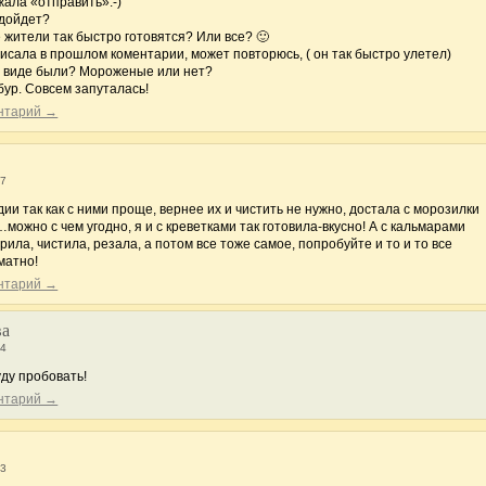
жала «отправить»:-)
одойдет?
 жители так быстро готовятся? Или все? 🙂
исала в прошлом коментарии, может повторюсь, ( он так быстро улетел)
ом виде были? Мороженые или нет?
бур. Совсем запуталась!
ентарий →
57
дии так как с ними проще, вернее их и чистить не нужно, достала с морозилки
ожно с чем угодно, я и с креветками так готовила-вкусно! А с кальмарами
ила, чистила, резала, а потом все тоже самое, попробуйте и то и то все
матно!
ентарий →
ва
24
уду пробовать!
ентарий →
43