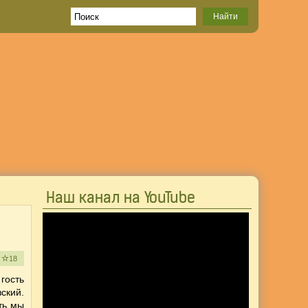
Наш канал на YouTube
е
18
ость
ский.
ть мы