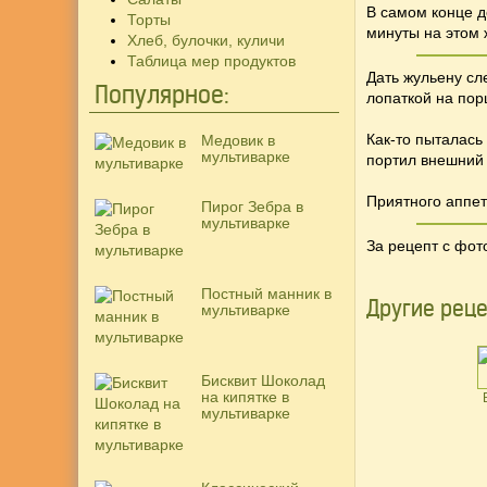
В самом конце д
Торты
минуты на этом 
Хлеб, булочки, куличи
Таблица мер продуктов
Дать жульену сл
Популярное:
лопаткой на пор
Как-то пыталась
Медовик в
мультиварке
портил внешний 
Приятного аппети
Пирог Зебра в
мультиварке
За рецепт с фот
Постный манник в
Другие реце
мультиварке
Бисквит Шоколад
на кипятке в
мультиварке