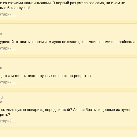
е со свежими шампиньонами. В первый раз умяла все сама, ни с кем не
ько было вкусно!
ентарий →
19
курочкой готовить со всем чем душа пожелает, с шампиньонами не пробовала
ентарий →
26
ецепт.а можно такихже вкусных но постных рецептов
ентарий →
ва
30
 сколько нужно поварить, перед чисткой? А если брать чищенные их нужно
арить?
ентарий →