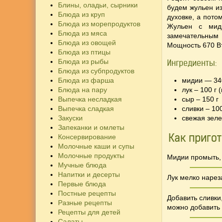
Блины, оладьи, сырники
будем жульен из
Блюда из круп
духовке, а пото
Блюда из морепродуктов
Жульен с мид
Блюда из мяса
замечательным 
Блюда из овощей
Мощность 670 Вт
Блюда из птицы
Блюда из рыбы
Ингредиенты:
Блюда из субпродуктов
Блюда из фарша
мидии — 34
Блюда на пару
лук – 100 г 
Выпечка несладкая
сыр – 150 г
Выпечка сладкая
сливки – 100
Закуски
свежая зел
Запеканки и омлеты
Как приго
Консервирование
Молочные каши и супы
Молочные продукты
Мидии промыть, 
Мучные блюда
Напитки и десерты
Лук мелко нарез
Первые блюда
Постные рецепты
Добавить сливки
Разные рецепты
можно добавить
Рецепты для детей
Салаты