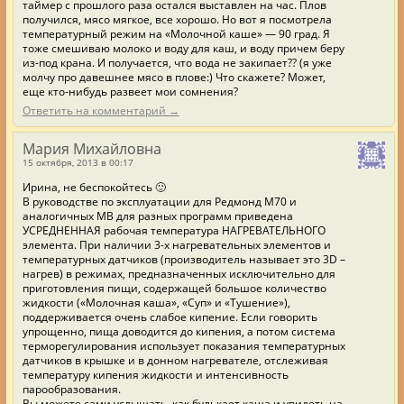
таймер с прошлого раза остался выставлен на час. Плов
получился, мясо мягкое, все хорошо. Но вот я посмотрела
температурный режим на «Молочной каше» — 90 град. Я
тоже смешиваю молоко и воду для каш, и воду причем беру
из-под крана. И получается, что вода не закипает?? (я уже
молчу про давешнее мясо в плове:) Что скажете? Может,
еще кто-нибудь развеет мои сомнения?
Ответить на комментарий →
Мария Михайловна
15 октября, 2013 в 00:17
Ирина, не беспокойтесь 🙂
В руководстве по эксплуатации для Редмонд М70 и
аналогичных МВ для разных программ приведена
УСРЕДНЕННАЯ рабочая температура НАГРЕВАТЕЛЬНОГО
элемента. При наличии 3-х нагревательных элементов и
температурных датчиков (производитель называет это 3D –
нагрев) в режимах, предназначенных исключительно для
приготовления пищи, содержащей большое количество
жидкости («Молочная каша», «Суп» и «Тушение»),
поддерживается очень слабое кипение. Если говорить
упрощенно, пища доводится до кипения, а потом система
терморегулирования использует показания температурных
датчиков в крышке и в донном нагревателе, отслеживая
температуру кипения жидкости и интенсивность
парообразования.
Вы можете сами услышать, как булькает каша и увидеть на