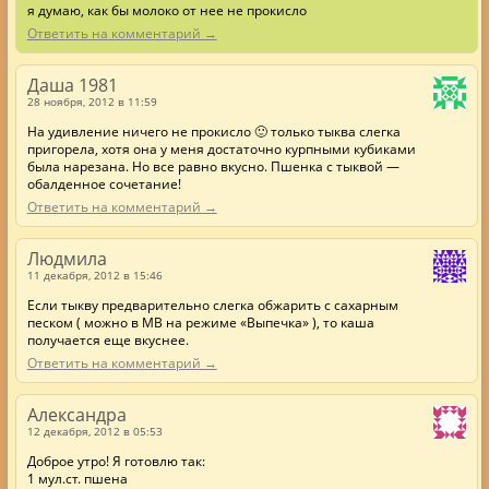
я думаю, как бы молоко от нее не прокисло
Ответить на комментарий →
Даша 1981
28 ноября, 2012 в 11:59
На удивление ничего не прокисло 🙂 только тыква слегка
пригорела, хотя она у меня достаточно курпными кубиками
была нарезана. Но все равно вкусно. Пшенка с тыквой —
обалденное сочетание!
Ответить на комментарий →
Людмила
11 декабря, 2012 в 15:46
Если тыкву предварительно слегка обжарить с сахарным
песком ( можно в МВ на режиме «Выпечка» ), то каша
получается еще вкуснее.
Ответить на комментарий →
Александра
12 декабря, 2012 в 05:53
Доброе утро! Я готовлю так:
1 мул.ст. пшена