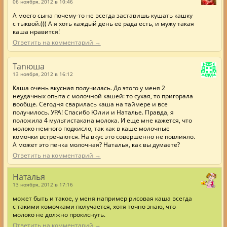
06 ноября, 2012 в 10:46
А моего сына почему-то не всегда заставишь кушать кашку
с тыквой.((( А я хоть каждый день её рада есть, и мужу такая
каша нравится!
Ответить на комментарий →
Tanюша
13 ноября, 2012 в 16:12
Каша очень вкусная получилась. До этого у меня 2
неудачных опыта с молочной кашей: то сухая, то пригорала
вообще. Сегодня сварилась каша на таймере и все
получилось. УРА! Спасибо Юлии и Наталье. Правда, я
положила 4 мультистакана молока. И еще мне кажется, что
молоко немного подкисло, так как в каше молочные
комочки встречаются. На вкус это совершенно не повлияло.
А может это пенка молочная? Наталья, как вы думаете?
Ответить на комментарий →
Наталья
13 ноября, 2012 в 17:16
может быть и такое, у меня например рисовая каша всегда
с такими комочками получается, хотя точно знаю, что
молоко не должно прокиснуть.
Ответить на комментарий →