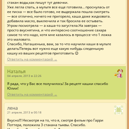
стакан воды,как пишут тут девочки.
Уже легла спать, а мультя все еще готовила… проснулась от
ее писка — все было готово, не выдержала пошла смотреть
— все отлично, ничего не пригорело, каша даже жидковата.
добавила масло, выключила и так бросила ее остывать.
Утром посмотрела — а каша-то загустела.На завтрак —
просто вкуснятина, и что интересно соотношение сахара
самое то что надо, хотя мне казалось в процессе что 1 ложка
это маловато.
Спасибо, Наташенька, вам, за то что научили каши в мульте
делать!Теперь вот нужно еще какую нибудь следенькую
кашку из ваших рецептов приготовить 😉
Ответить на комментарий →
Наталья
04 апреля, 2013 в 22:26
Я рада, что у Вас все получилось! За рецепт кашки спасибо
Юлии!
Ответить на комментарий →
лена
21 апреля, 2013 в 00:18
Вкусно!!! Несмотря на то, что я, смотря фильм про Гарри
Поттера, положила 3 стакана тыквы. Спасибо.