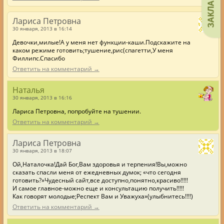
ЗАКЛАДКИ
Лариса Петровна
30 января, 2013 в 16:14
Девочки,милые!А у меня нет функции-каши.Подскажите на
каком режиме готовить;тушение,рис(спагетти,У меня
Филлипс.Спасибо
Ответить на комментарий →
Наталья
30 января, 2013 в 16:16
Лариса Петровна, попробуйте на тушении.
Ответить на комментарий →
Лариса Петровна
30 января, 2013 в 18:07
Ой,Наталочка!Дай Бог,Вам здоровья и терпения!Вы,можно
сказать спасли меня от ежедневных думок; «что сегодня
готовить?»Чудесный сайт,все доступно,понятно,красиво!!!!!
И самое главное-можно еще и консультацию получить!!!!!
Как говорят молодые;Респект Вам и Уважуха»(улыбнитесь!!!!)
Ответить на комментарий →