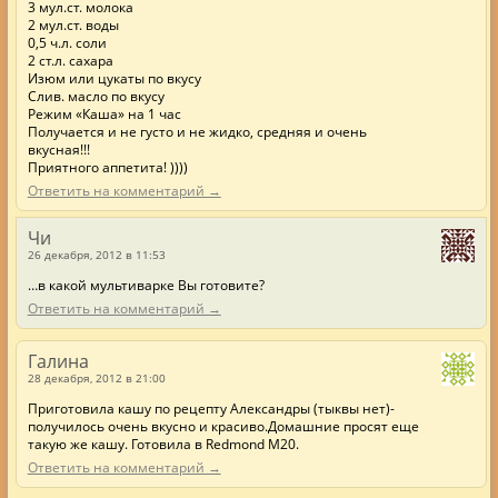
3 мул.ст. молока
2 мул.ст. воды
0,5 ч.л. соли
2 ст.л. сахара
Изюм или цукаты по вкусу
Слив. масло по вкусу
Режим «Каша» на 1 час
Получается и не густо и не жидко, средняя и очень
вкусная!!!
Приятного аппетита! ))))
Ответить на комментарий →
Чи
26 декабря, 2012 в 11:53
…в какой мультиварке Вы готовите?
Ответить на комментарий →
Галина
28 декабря, 2012 в 21:00
Приготовила кашу по рецепту Александры (тыквы нет)-
получилось очень вкусно и красиво.Домашние просят еще
такую же кашу. Готовила в Redmond M20.
Ответить на комментарий →