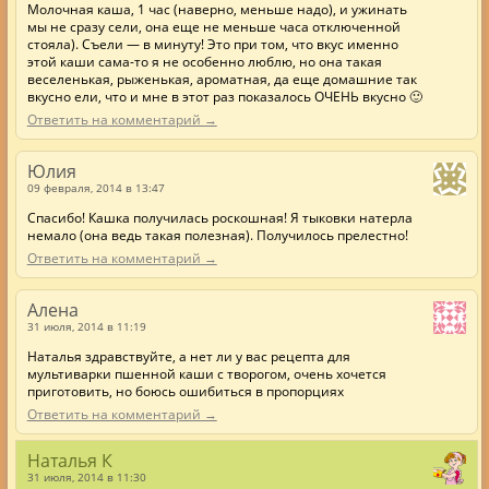
Молочная каша, 1 час (наверно, меньше надо), и ужинать
мы не сразу сели, она еще не меньше часа отключенной
стояла). Съели — в минуту! Это при том, что вкус именно
этой каши сама-то я не особенно люблю, но она такая
веселенькая, рыженькая, ароматная, да еще домашние так
вкусно ели, что и мне в этот раз показалось ОЧЕНЬ вкусно 🙂
Ответить на комментарий →
Юлия
09 февраля, 2014 в 13:47
Спасибо! Кашка получилась роскошная! Я тыковки натерла
немало (она ведь такая полезная). Получилось прелестно!
Ответить на комментарий →
Алена
31 июля, 2014 в 11:19
Наталья здравствуйте, а нет ли у вас рецепта для
мультиварки пшенной каши с творогом, очень хочется
приготовить, но боюсь ошибиться в пропорциях
Ответить на комментарий →
Наталья К
31 июля, 2014 в 11:30