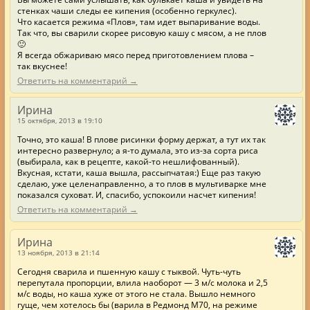
стенках чаши следы ее кипения (особенно геркулес).
Что касается режима «Плов», там идет выпаривание воды.
Так что, вы сварили скорее рисовую кашу с мясом, а не плов
🙂
Я всегда обжариваю мясо перед приготовлением плова –
так вкуснее!
Ответить на комментарий →
Ирина
15 октября, 2013 в 19:10
Точно, это каша! В плове рисинки форму держат, а тут их так
интересно развернуло; а я-то думала, это из-за сорта риса
(выбирала, как в рецепте, какой-то нешлифованный).
Вкусная, кстати, каша вышла, рассыпчатая:) Еще раз такую
сделаю, уже целенаправленно, а то плов в мультиварке мне
показался суховат. И, спасибо, успокоили насчет кипения!
Ответить на комментарий →
Ирина
13 ноября, 2013 в 21:14
Сегодня сварила и пшенную кашу с тыквой. Чуть-чуть
перепутала пропорции, влила наоборот — 3 м/с молока и 2,5
м/с воды, но каша хуже от этого не стала. Вышло немного
гуще, чем хотелось бы (варила в Редмонд М70, на режиме