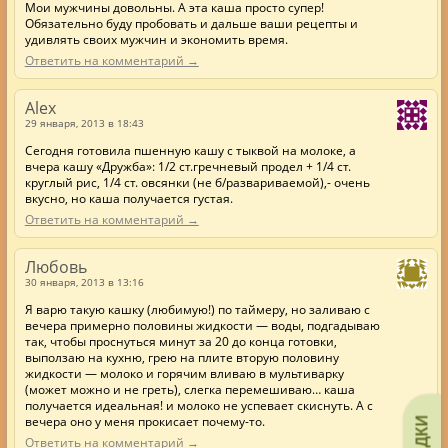
Мои мужчины довольны. А эта каша просто супер!
Обязательно буду пробовать и дальше ваши рецепты и
удивлять своих мужчин и экономить время.
Ответить на комментарий →
Alex
29 января, 2013 в 18:43
Сегодня готовила пшенную кашу с тыквой на молоке, а
вчера кашу «Дружба»: 1/2 ст.гречневый продел + 1/4 ст.
круглый рис, 1/4 ст. овсянки (не б/развариваемой),- очень
вкусно, но каша получается густая.
Ответить на комментарий →
Любовь
30 января, 2013 в 13:16
Я варю такую кашку (любимую!) по таймеру, но заливаю с
вечера примерно половины жидкости — воды, подгадываю
так, чтобы проснуться минут за 20 до конца готовки,
выползаю на кухню, грею на плите вторую половину
жидкости — молоко и горячим вливаю в мультиварку
(может можно и не греть), слегка перемешиваю… каша
получается идеальная! и молоко не успевает скиснуть. А с
вечера оно у меня прокисает почему-то.
Ответить на комментарий →