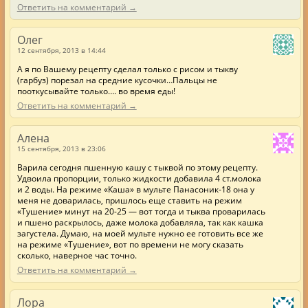
Ответить на комментарий →
Олег
12 сентября, 2013 в 14:44
А я по Вашему рецепту сделал только с рисом и тыкву
(гарбуз) порезал на средние кусочки…Пальцы не
пооткусывайте только…. во время еды!
Ответить на комментарий →
Алена
15 сентября, 2013 в 23:06
Варила сегодня пшенную кашу с тыквой по этому рецепту.
Удвоила пропорции, только жидкости добавила 4 ст.молока
и 2 воды. На режиме «Каша» в мульте Панасоник-18 она у
меня не доварилась, пришлось еще ставить на режим
«Тушение» минут на 20-25 — вот тогда и тыква проварилась
и пшено раскрылось, даже молока добавляла, так как кашка
загустела. Думаю, на моей мульте нужно ее готовить все же
на режиме «Тушение», вот по времени не могу сказать
сколько, наверное час точно.
Ответить на комментарий →
Лора