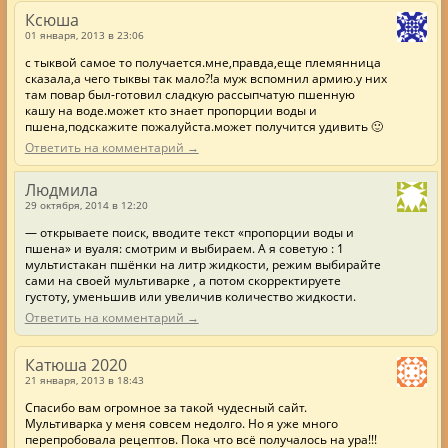
Ксюша
01 января, 2013 в 23:06
с тыквой самое то получается.мне,правда,еще племянница
сказала,а чего тыквы так мало?!а муж вспомнил армию.у них
там повар был-готовил сладкую рассыпчатую пшенную
кашу на воде.может кто знает пропорции воды и
пшена,подскажите пожалуйста.может получится удивить 🙂
Ответить на комментарий →
Людмила
29 октября, 2014 в 12:20
— открываете поиск, вводите текст «пропорции воды и
пшена» и вуаля: смотрим и выбираем. А я советую : 1
мультистакан пшёнки на литр жидкости, режим выбирайте
сами на своей мультиварке , а потом скорректируете
густоту, уменьшив или увеличив количество жидкости.
Ответить на комментарий →
Катюша 2020
21 января, 2013 в 18:43
Спасибо вам огромное за такой чудесный сайт.
Мультиварка у меня совсем недолго. Но я уже много
перепробовала рецептов. Пока что всё получалось на ура!!!