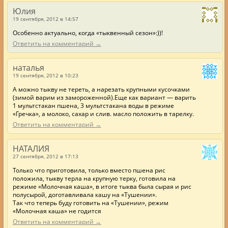
Юлия
19 сентября, 2012 в 14:57
Особенно актуально, когда «тыквенный сезон»:))!
Ответить на комментарий →
наталья
19 сентября, 2012 в 10:23
А можно тыкву не тереть, а нарезать крупными кусочками
(зимой варим из замороженной).Еще как вариант — варить
1 мультстакан пшена, 3 мультстакана воды в режиме
«Гречка», а молоко, сахар и слив. масло положить в тарелку.
Ответить на комментарий →
НАТАЛИЯ
27 сентября, 2012 в 17:13
Только что приготовила, только вместо пшена рис
положила, тыкву терла на крупную терку, готовила на
режиме «Молочная каша», в итоге тыква была сырая и рис
полусырой, доготавливала кашу на «Тушении».
Так что теперь буду готовить на «Тушении», режим
«Молочная каша» не годится
Ответить на комментарий →