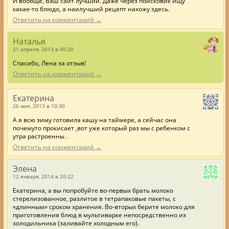
И вообще, Ваш сайт лучший. Даже через поисковик ищу
какае-то блюдо, а наилучший рецепт нахожу здесь.
Ответить на комментарий →
Наталья
21 апреля, 2013 в 00:20
Спасибо, Лена за отзыв!
Ответить на комментарий →
Екатерина
26 мая, 2013 в 10:30
А я всю зиму готовила кашу на таймере, а сейчас она
почемуто прокисает ,вот уже который раз мы с ребенком с
утра растроенны .
Ответить на комментарий →
Элена
12 января, 2014 в 20:22
Екатерина, а вы попробуйте во-первых брать молоко
стерелизованное, разлитое в тетрапаковые пакеты, с
«длинным» сроком хранения. Во-вторых берите молоко для
приготовления блюд в мультиварке непосредственно из
холодильника (заливайте холодным его).