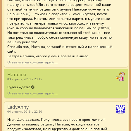
пшеную с тыквой!До этого готовила рецепт молочной каши
с тыквой из книги рецептов к мульте Панасоник — ничего
не вышло :((( — тыква не сварилась… очень густая, почти
что пригорела. На этом мои попытки варить в мульте каши
прекратились, теперь только мясо, картошку и выпечку
(очень хорошо получаются запеканки по вашим рецептам).
Но вот столько положительных отзывов об этой каше… все-
таки решилась, пробую снова молочную кашу, но теперь по
вашему рецепту!
Спасибо вам, Наташа, за такой интересный и наполненный
сайт.
Завтра напишу, что же у меня все-таки вышло.
Ответить на комментарий →
Наталья
03 апреля, 2013 в 23:15
Будем ждать! 😉
Ответить на комментарий →
LadyAnny
04 апреля, 2013 в 22:20
Итак. Докладываю. Получилось все просто преотлично!!!
Делала по вашему рецепту Наташа, но когда уже все
продукты заложила, не выдержала и долила еше полный