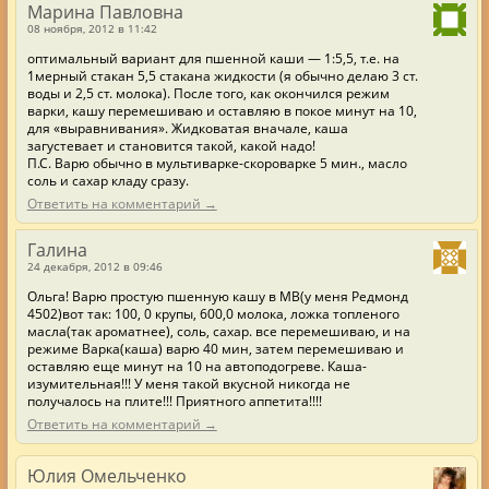
Марина Павловна
08 ноября, 2012 в 11:42
оптимальный вариант для пшенной каши — 1:5,5, т.е. на
1мерный стакан 5,5 стакана жидкости (я обычно делаю 3 ст.
воды и 2,5 ст. молока). После того, как окончился режим
варки, кашу перемешиваю и оставляю в покое минут на 10,
для «выравнивания». Жидковатая вначале, каша
загустевает и становится такой, какой надо!
П.С. Варю обычно в мультиварке-скороварке 5 мин., масло
соль и сахар кладу сразу.
Ответить на комментарий →
Галина
24 декабря, 2012 в 09:46
Ольга! Варю простую пшенную кашу в МВ(у меня Редмонд
4502)вот так: 100, 0 крупы, 600,0 молока, ложка топленого
масла(так ароматнее), соль, сахар. все перемешиваю, и на
режиме Варка(каша) варю 40 мин, затем перемешиваю и
оставляю еще минут на 10 на автоподогреве. Каша-
изумительная!!! У меня такой вкусной никогда не
получалось на плите!!! Приятного аппетита!!!!
Ответить на комментарий →
Юлия Омельченко