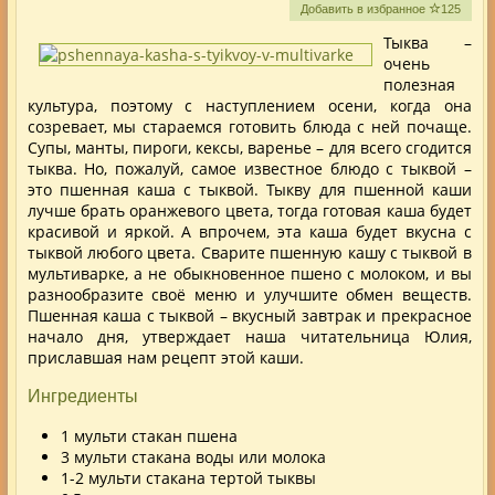
Добавить в избранное
125
Тыква –
очень
полезная
культура, поэтому с наступлением осени, когда она
созревает, мы стараемся готовить блюда с ней почаще.
Супы, манты, пироги, кексы, варенье – для всего сгодится
тыква. Но, пожалуй, самое известное блюдо с тыквой –
это
пшенная каша с тыквой
. Тыкву для пшенной каши
лучше брать оранжевого цвета, тогда готовая каша будет
красивой и яркой. А впрочем, эта каша будет вкусна с
тыквой любого цвета.
Сварите
пшенную кашу с тыквой в
мультиварке
, а не обыкновенное пшено с молоком, и вы
разнообразите своё меню и улучшите обмен веществ.
Пшенная каша с тыквой – вкусный завтрак и прекрасное
начало дня, утверждает наша читательница Юлия,
приславшая нам рецепт этой каши.
Ингредиенты
1 мульти стакан пшена
3 мульти стакана воды или молока
1-2 мульти стакана тертой тыквы