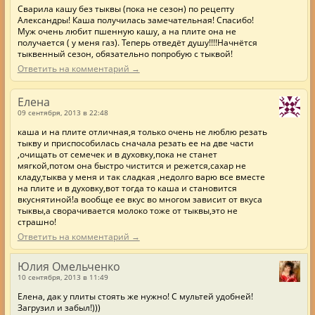
Сварила кашу без тыквы (пока не сезон) по рецепту
Александры! Каша получилась замечательная! Спасибо!
Муж очень любит пшенную кашу, а на плите она не
получается ( у меня газ). Теперь отведёт душу!!!!Начнётся
тыквенный сезон, обязательно попробую с тыквой!
Ответить на комментарий →
Елена
09 сентября, 2013 в 22:48
каша и на плите отличная,я только очень не люблю резать
тыкву и приспособилась сначала резать ее на две части
,очищать от семечек и в духовку,пока не станет
мягкой,потом она быстро чистится и режется,сахар не
кладу,тыква у меня и так сладкая ,недолго варю все вместе
на плите и в духовку,вот тогда то каша и становится
вкуснятиной!а вообще ее вкус во многом зависит от вкуса
тыквы,а сворачивается молоко тоже от тыквы,это не
страшно!
Ответить на комментарий →
Юлия Омельченко
10 сентября, 2013 в 11:49
Елена, дак у плиты стоять же нужно! С мультей удобней!
Загрузил и забыл!)))