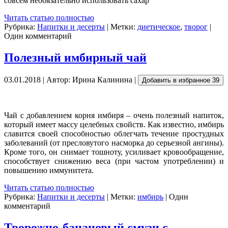
совсем необязательно использовать сахар
Читать статью полностью
Рубрика:
Напитки и десерты
| Метки:
диетическое
,
творог
|
Один комментарий
Полезный имбирный чай
03.01.2018 | Автор: Ирина Калинина |
Добавить в избранное
39
Чай с добавлением корня имбиря – очень полезный напиток,
который имеет массу целебных свойств. Как известно, имбирь
славится своей способностью облегчать течение простудных
заболеваний (от пресловутого насморка до серьезной ангины).
Кроме того, он снимает тошноту, усиливает кровообращение,
способствует снижению веса (при частом употреблении) и
повышению иммунитета.
Читать статью полностью
Рубрика:
Напитки и десерты
| Метки:
имбирь
| Один
комментарий
Творожно-банановый смузи с