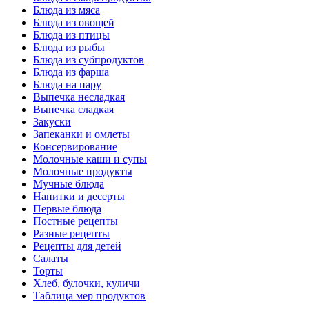
Блюда из мяса
Блюда из овощей
Блюда из птицы
Блюда из рыбы
Блюда из субпродуктов
Блюда из фарша
Блюда на пару
Выпечка несладкая
Выпечка сладкая
Закуски
Запеканки и омлеты
Консервирование
Молочные каши и супы
Молочные продукты
Мучные блюда
Напитки и десерты
Первые блюда
Постные рецепты
Разные рецепты
Рецепты для детей
Салаты
Торты
Хлеб, булочки, куличи
Таблица мер продуктов