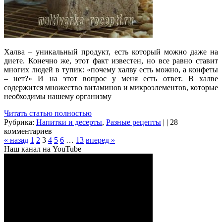
Халва – уникальный продукт, есть который можно даже на
диете. Конечно же, этот факт известен, но все равно ставит
многих людей в тупик: «почему халву есть можно, а конфеты
– нет?» И на этот вопрос у меня есть ответ. В халве
содержится множество витаминов и микроэлементов, которые
необходимы нашему организму
Читать статью полностью
Рубрика:
Напитки и десерты
,
Разные рецепты
| | 28
комментариев
« назад
1
2
3
4
5
6
…
13
вперед »
Наш канал на YouTube