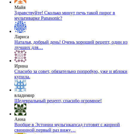
Майя
Здравствуйте! Сколько минут печь такой пирог в
мультиварке Panasonic?
Лариса
Наталья, добрый день! Очень хороший рецепт, один из
лучших для…
Ирина
Спасибо за совет, обязательно попробую, уже и яблоки
купила.
владимир
Шедевральный рецепт, спасибо огромное!
Анна
Вообще в Эстонии мульгикапсад готовят с жирной
свининой,первый раз вижу…