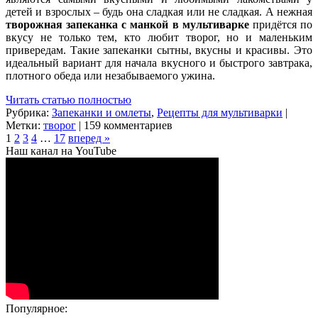
детей и взрослых – будь она сладкая или не сладкая. А нежная
творожная запеканка с манкой в мультиварке
придётся по
вкусу не только тем, кто любит творог, но и маленьким
привередам. Такие запеканки сытны, вкусны и красивы. Это
идеальный вариант для начала вкусного и быстрого завтрака,
плотного обеда или незабываемого ужина.
Читать статью полностью
Рубрика:
Запеканки и омлеты
,
Рецепты для мультиварки
|
Метки:
творог
| 159 комментариев
1
2
3
4
…
17
вперед »
Наш канал на YouTube
Популярное: