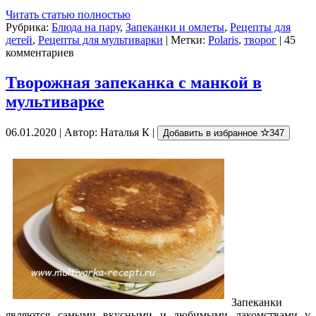
Читать статью полностью
Рубрика:
Блюда на пару
,
Запеканки и омлеты
,
Рецепты для
детей
,
Рецепты для мультиварки
| Метки:
Polaris
,
творог
| 45
комментариев
Творожная запеканка с манкой в
мультиварке
06.01.2020 | Автор: Наталья К |
Добавить в избранное
347
Запеканки
являются самыми вкусными и любимыми лакомствами у