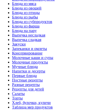
Блюда из мяса
Блюда из овощей
Блюда из птицы
Блюда из рыбы
Блюда из субпродуктов
Блюда из фарша
Блюда на пару
Выпечка несладкая
Выпечка сладкая
Закуски
Запеканки и омлеты
Консервирование
Молочные каши и супы
Молочные продукты
Мучные блюда
Напитки и десерты
Первые блюда
Постные рецепты
Разные рецепты
Рецепты для детей
Салаты
Торты
Хлеб, булочки, куличи
Таблица мер продуктов