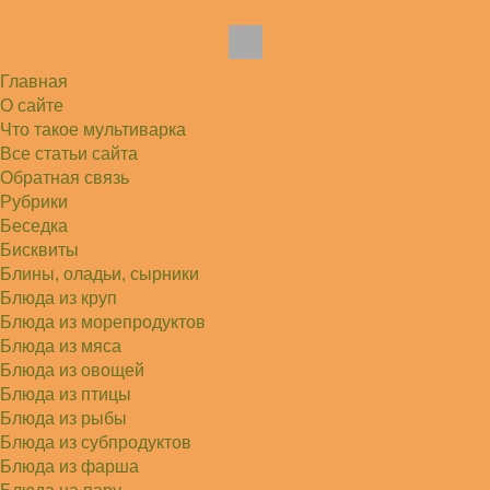
подглядеть…
Елена
Благодарю, отличный рецепт! Я так готовила
и сырую курочку, и…
Главная
Алексей
Попробовал в хлебопечке Panasonic SD-253.
О сайте
Немного уменьшил - до 2…
Что такое мультиварка
Света
Все статьи сайта
Советую простой рецепт как готовили наши
бабушки, на 5 минут…
Обратная связь
Рубрики
Беседка
Бисквиты
Блины, оладьи, сырники
Блюда из круп
Блюда из морепродуктов
Блюда из мяса
Блюда из овощей
Блюда из птицы
Блюда из рыбы
Блюда из субпродуктов
Блюда из фарша