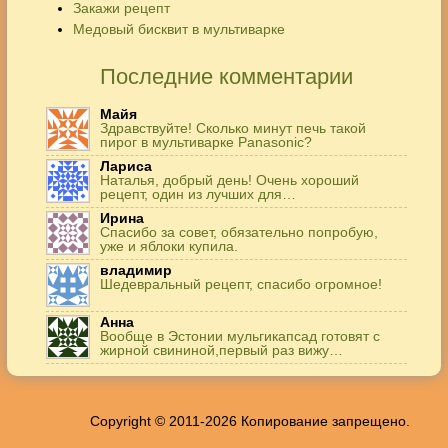
Закажи рецепт
Медовый бисквит в мультиварке
Последние комментарии
Майя
Здравствуйте! Сколько минут печь такой
пирог в мультиварке Panasonic?
Лариса
Наталья, добрый день! Очень хороший
рецепт, один из лучших для…
Ирина
Спасибо за совет, обязательно попробую,
уже и яблоки купила.
владимир
Шедевральный рецепт, спасибо огромное!
Анна
Вообще в Эстонии мульгикапсад готовят с
жирной свининой,первый раз вижу…
Игорь
Здравствуйте. А точнее: сколько картофеля в
килограммах? Он же по…
Copyright © 2011-2026 Копирование запрещено.
Жанна
До сих пор его пеку и каждый раз захожу