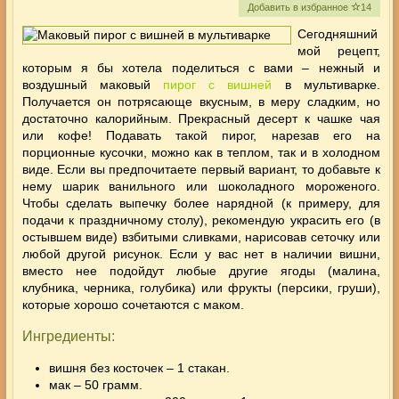
Добавить в избранное
14
Сегодняшний
мой рецепт,
которым я бы хотела поделиться с вами – нежный и
воздушный маковый
пирог с вишней
в мультиварке.
Получается он потрясающе вкусным, в меру сладким, но
достаточно калорийным. Прекрасный десерт к чашке чая
или кофе! Подавать такой пирог, нарезав его на
порционные кусочки, можно как в теплом, так и в холодном
виде.
Если вы предпочитаете первый вариант, то добавьте к
нему шарик ванильного или шоколадного мороженого.
Чтобы сделать выпечку более нарядной (к примеру, для
подачи к праздничному столу), рекомендую украсить его (в
остывшем виде) взбитыми сливками, нарисовав сеточку или
любой другой рисунок. Если у вас нет в наличии вишни,
вместо нее подойдут любые другие ягоды (малина,
клубника, черника, голубика) или фрукты (персики, груши),
которые хорошо сочетаются с маком.
Ингредиенты:
вишня без косточек – 1 стакан.
мак – 50 грамм.