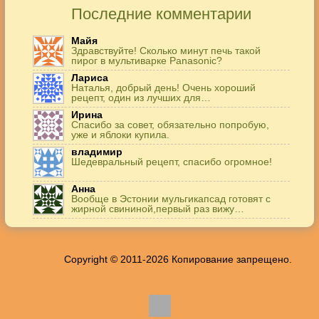
Последние комментарии
Майя
Здравствуйте! Сколько минут печь такой
пирог в мультиварке Panasonic?
Лариса
Наталья, добрый день! Очень хороший
рецепт, один из лучших для…
Ирина
Спасибо за совет, обязательно попробую,
уже и яблоки купила.
владимир
Шедевральный рецепт, спасибо огромное!
Анна
Вообще в Эстонии мульгикапсад готовят с
жирной свининой,первый раз вижу…
Игорь
Здравствуйте. А точнее: сколько картофеля в
килограммах? Он же по…
Copyright © 2011-2026 Копирование запрещено.
Жанна
До сих пор его пеку и каждый раз захожу
подглядеть…
Елена
Благодарю, отличный рецепт! Я так готовила