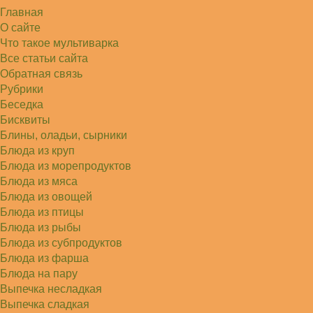
и сырую курочку, и…
Главная
Алексей
Попробовал в хлебопечке Panasonic SD-253.
О сайте
Немного уменьшил - до 2…
Что такое мультиварка
Света
Все статьи сайта
Советую простой рецепт как готовили наши
бабушки, на 5 минут…
Обратная связь
Рубрики
Беседка
Бисквиты
Блины, оладьи, сырники
Блюда из круп
Блюда из морепродуктов
Блюда из мяса
Блюда из овощей
Блюда из птицы
Блюда из рыбы
Блюда из субпродуктов
Блюда из фарша
Блюда на пару
Выпечка несладкая
Выпечка сладкая