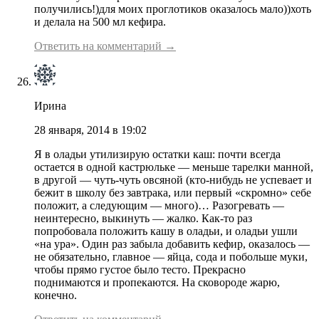
получились!)для моих проглотиков оказалось мало))хоть
и делала на 500 мл кефира.
Ответить на комментарий →
Ирина
28 января, 2014 в 19:02
Я в оладьи утилизирую остатки каш: почти всегда
остается в одной кастрюльке — меньше тарелки манной,
в другой — чуть-чуть овсяной (кто-нибудь не успевает и
бежит в школу без завтрака, или первый «скромно» себе
положит, а следующим — много)… Разогревать —
неинтересно, выкинуть — жалко. Как-то раз
попробовала положить кашу в оладьи, и оладьи ушли
«на ура». Один раз забыла добавить кефир, оказалось —
не обязательно, главное — яйца, сода и побольше муки,
чтобы прямо густое было тесто. Прекрасно
поднимаются и пропекаются. На сковороде жарю,
конечно.