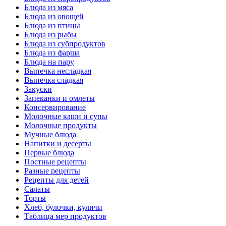
Блюда из мяса
Блюда из овощей
Блюда из птицы
Блюда из рыбы
Блюда из субпродуктов
Блюда из фарша
Блюда на пару
Выпечка несладкая
Выпечка сладкая
Закуски
Запеканки и омлеты
Консервирование
Молочные каши и супы
Молочные продукты
Мучные блюда
Напитки и десерты
Первые блюда
Постные рецепты
Разные рецепты
Рецепты для детей
Салаты
Торты
Хлеб, булочки, куличи
Таблица мер продуктов