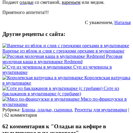
Подают
оладьи
со сметаной,
вареньем
или медом.
Приятного аппетита!!!
С уважением,
Наталья
Другие рецепты с сайта:
Варенье из яблок и слив с грецкими орехами в мультиварке
Рисовая
молочная каша в мультиварке Redmond
Суп из чечевицы в
мультиварке
Королевская ватрушка
в мультиварке
Соте из
баклажанов в мультиварке (с грибами)
Мясо по-французски в
мультиварке
Рубрика:
Блины, оладьи, сырники
,
Рецепты для мультиварки
|
| 62 комментария
62 комментария к "Оладьи на кефире в
мультиварке и на сковороде"