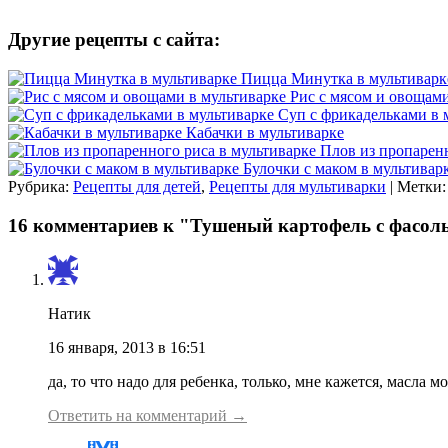
Другие рецепты с сайта:
Пицца Минутка в мультиварк
Рис с мясом и овощами
Суп с фрикадельками в 
Кабачки в мультиварке
Плов из пропаренн
Булочки с маком в мультивар
Рубрика:
Рецепты для детей
,
Рецепты для мультиварки
| Метки
16 комментариев к "Тушеный картофель с фасол
Натик
16 января, 2013 в 16:51
да, то что надо для ребенка, только, мне кажется, масла
Ответить на комментарий →