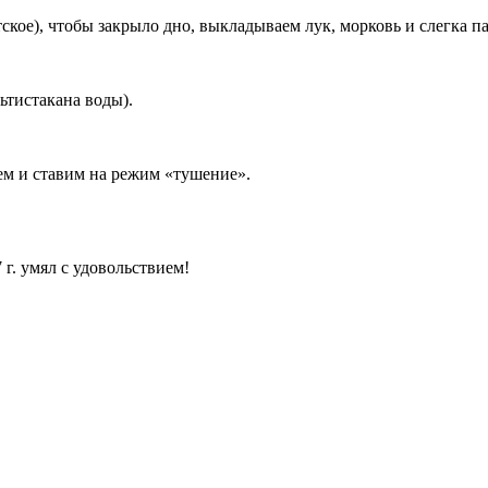
ское), чтобы закрыло дно, выкладываем лук, морковь и слегка п
ьтистакана воды).
ем и ставим на режим «тушение».
г. умял с удовольствием!