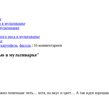
е
 в мультиварке
мультиварке
ого риса в мультиварке
ке
:
картофель
,
фасоль
| 16 комментариев
ью в мультиварке"
 можно поменьше лить… хотя, на вкус и цвет… А так идея хорошая