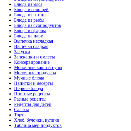
Блюда из мяса
Блюда из овощей
Блюда из птицы
Блюда из рыбы
Блюда из субпродуктов
Блюда из фарша
Блюда на пару
Выпечка несладкая
Выпечка сладкая
Закуски
Запеканки и омлеты
Консервирование
Молочные каши и супы
Молочные продукты
Мучные блюда
Напитки и десерты
Первые блюда
Постные рецепты
Разные рецепты
Рецепты для детей
Салаты
Торты
Хлеб, булочки, куличи
Таблица мер продуктов