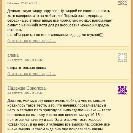
04 июля, 2012 в 21:15
Делала такую пиццу пару раз! Ну пиццой ее сложно назвать…
хотя наверное это на любителя! Первый раз подгорела
середина,во второй вроде все нормально,но вкус напоминает
омлет с начинкой! Хотя для разнообразия можно и изредка
готовить.
p.s. «Пицца» как по мне в холодном виде даже вкусней)))
Ответить на комментарий →
алена
21 августа, 2012 в 19:32
отвратительная пицца
Ответить на комментарий →
Надежда Соколова
24 августа, 2012 в 23:31
Девочки, мой муж эту пиццу очень любит, а мне не совсем
нравилось такое тесто, и то, что начинка проваливалась в
него. А сегодня к его приезду решила сделать иначе — тесто
поставила на выпечку, и пока оно пеклось минут 10-15, я
приготовила начинку и сыр. За это время тесто хорошо
‘схватилось’, и на него я успешно все выложила. Совсем все
иначе вышло. В таком виде она мне понравилась очень!