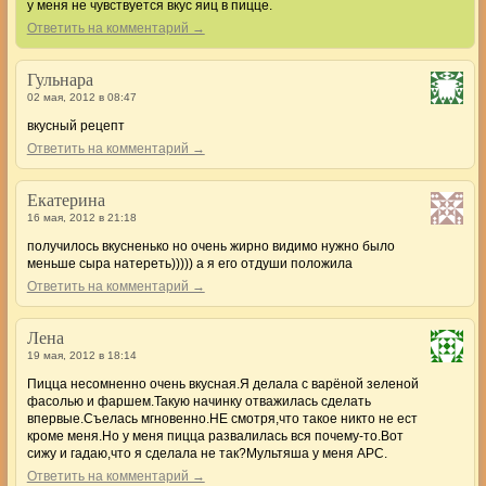
у меня не чувствуется вкус яиц в пицце.
Ответить на комментарий →
Гульнара
02 мая, 2012 в 08:47
вкусный рецепт
Ответить на комментарий →
Екатерина
16 мая, 2012 в 21:18
получилось вкусненько но очень жирно видимо нужно было
меньше сыра натереть))))) а я его отдуши положила
Ответить на комментарий →
Лена
19 мая, 2012 в 18:14
Пицца несомненно очень вкусная.Я делала с варёной зеленой
фасолью и фаршем.Такую начинку отважилась сделать
впервые.Съелась мгновенно.НЕ смотря,что такое никто не ест
кроме меня.Но у меня пицца развалилась вся почему-то.Вот
сижу и гадаю,что я сделала не так?Мультяша у меня АРС.
Ответить на комментарий →