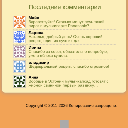
Последние комментарии
Майя
Здравствуйте! Сколько минут печь такой
пирог в мультиварке Panasonic?
Лариса
Наталья, добрый день! Очень хороший
рецепт, один из лучших для…
Ирина
Спасибо за совет, обязательно попробую,
уже и яблоки купила.
владимир
Шедевральный рецепт, спасибо огромное!
Анна
Вообще в Эстонии мульгикапсад готовят с
жирной свининой,первый раз вижу…
Игорь
Здравствуйте. А точнее: сколько картофеля в
килограммах? Он же по…
Copyright © 2011-2026 Копирование запрещено.
Жанна
До сих пор его пеку и каждый раз захожу
подглядеть…
Елена
Благодарю, отличный рецепт! Я так готовила