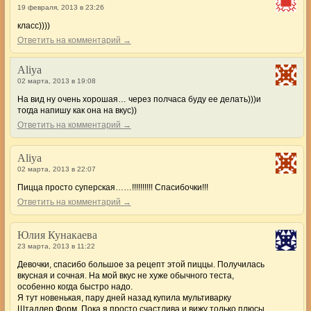
19 февраля, 2013 в 23:26
класс))))
Ответить на комментарий →
Aliya
02 марта, 2013 в 19:08
На вид ну очень хорошая… через полчаса буду ее делать)))и
тогда напишу как она на вкус))
Ответить на комментарий →
Aliya
02 марта, 2013 в 22:07
Пицца просто суперская……!!!!!!!!!! Спасибочки!!!
Ответить на комментарий →
Юлия Кунакаева
23 марта, 2013 в 11:22
Девочки, спасибо большое за рецепт этой пиццы. Получилась
вкусная и сочная. На мой вкус не хуже обычного теста,
особенно когда быстро надо.
Я тут новенькая, пару дней назад купила мультиварку
Штадлер Форм. Пока я просто счастлива и вижу только плюсы.