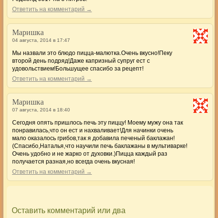
Ответить на комментарий →
Маришка
04 августа, 2014 в 17:47
Мы назвали это блюдо пицца-малютка.Очень вкусно!Пеку
второй день подряд!Даже капризный супруг ест с
удовольствием!Большущее спасибо за рецепт!
Ответить на комментарий →
Маришка
07 августа, 2014 в 18:40
Сегодня опять пришлось печь эту пиццу! Моему мужу она так
понравилась,что он ест и нахваливает!Для начинки очень
мало оказалось грибов,так я добавила печеный баклажан!
(Спасибо,Наталья,что научили печь баклажаны в мультиварке!
Очень удобно и не жарко от духовки.)Пицца каждый раз
получается разная,но всегда очень вкусная!
Ответить на комментарий →
Оставить комментарий или два