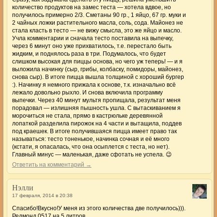
количество продуктов на замес теста — хотела вдвое, но
получилось примерно 2/3. Сметаны 90 гр., 1 яйцо, 67 гр. муки и
2 чайных ложки растительного масла, соль, сода. Майонез не
стала класть в тесто — не вижу смысла, это же яйцо и масло.
Учла комментарии и сначала тесто поставила на выпечку,
через 6 минут оно уже прихватилось, т.е. перестало быть
жидким, и поднялось раза в три. Подумалось, что будет
слишком высокая для пиццы основа, но чего уж теперь! — и я
выложила начинку (сыр, грибы, колбаску, помидоры, майонез,
снова сыр). В итоге пицца вышла толщиной с хороший бургер
:). Начинку я немного прижала к основе, т.к. изначально всё
лежало довольно рыхло. И снова включила программу
выпечки. Через 40 минут мультя пропищала, результат меня
порадовал — излишняя пышность ушла. С вытаскиванием я
морочиться не стала, прямо в кастрюльке деревянной
лопаткой разделила пирожок на 4 части и вытащила, поддев
под краешек. В итоге получившаяся пицца имеет право так
называться: тесто тоненькое, начинка сочная и её много
(кстати, я опасалась, что она осыплется с теста, но нет).
Главный минус — маленькая, даже сфотать не успела. 😉
Ответить на комментарий →
Нэлли
17 февраля, 2014 в 20:38
Спасибо!Вкусно!У меня из этого количества две получилось))).
Редмонд 0517 на 5 литров.