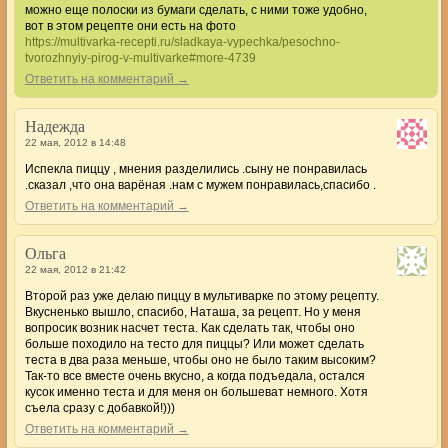
можно еще полоски из бумаги сделать, с ними тоже удобно,
вот в этом рецепте они есть на фото
https://multivarka-recepti.ru/sladkaya-vypechka/pesochno-
tvorozhnyiy-pirog-v-multivarke#more-4739
Ответить на комментарий →
Надежда
22 мая, 2012 в 14:48
Испекла пиццу , мнения разделились .сыну не понравилась
.сказал ,что она варёная .нам с мужем понравилась,спасибо .
Ответить на комментарий →
Ольга
22 мая, 2012 в 21:42
Второй раз уже делаю пиццу в мультиварке по этому рецепту.
Вкусненько вышло, спасибо, Наташа, за рецепт. Но у меня
вопросик возник насчет теста. Как сделать так, чтобы оно
больше походило на тесто для пиццы? Или может сделать
теста в два раза меньше, чтобы оно не было таким высоким?
Так-то все вместе очень вкусно, а когда подъедала, остался
кусок именно теста и для меня он большеват немного. Хотя
съела сразу с добавкой!)))
Ответить на комментарий →