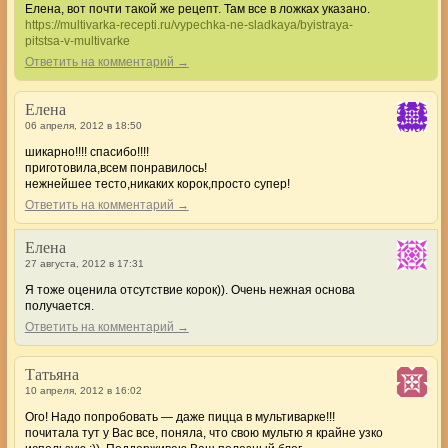
Елена, вот почти такой же рецепт. Там все в ложках указано.
https://multivarka-recepti.ru/vypechka-ne-sladkaya/byistraya-
pitstsa-v-multivarke
Ответить на комментарий →
Елена
06 апреля, 2012 в 18:50
шикарно!!!! спасибо!!!!
приготовила,всем понравилось!
нежнейшее тесто,никаких корок,просто супер!
Ответить на комментарий →
Елена
27 августа, 2012 в 17:31
Я тоже оценила отсутствие корок)). Очень нежная основа
получается.
Ответить на комментарий →
Татьяна
10 апреля, 2012 в 16:02
Ого! Надо попробовать — даже пицца в мультиварке!!!
почитала тут у Вас все, поняла, что свою мультю я крайне узко