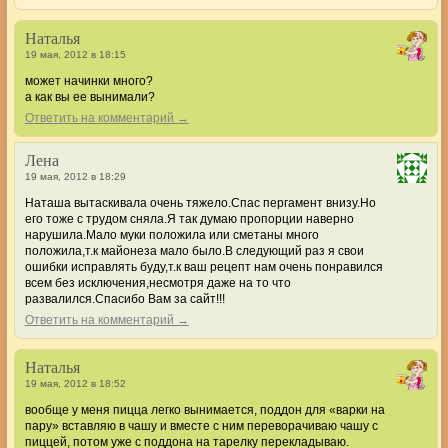
Наталья
19 мая, 2012 в 18:15
может начинки много?
а как вы ее вынимали?
Ответить на комментарий →
Лена
19 мая, 2012 в 18:29
Наташа вытаскивала очень тяжело.Спас пергамент внизу.Но
его тоже с трудом сняла.Я так думаю пропорции наверно
нарушила.Мало муки положила или сметаны много
положила,т.к майонеза мало было.В следующий раз я свои
ошибки исправлять буду,т.к ваш рецепт нам очень понравился
всем без исключения,несмотря даже на то что
развалился.Спасибо Вам за сайт!!!
Ответить на комментарий →
Наталья
19 мая, 2012 в 18:52
вообще у меня пицца легко вынимается, поддон для «варки на
пару» вставляю в чашу и вместе с ним переворачиваю чашу с
пиццей, потом уже с поддона на тарелку перекладываю.