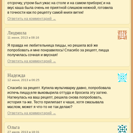
отсрочку, утром был ужас на столе и на самом приборе( и на
вкус каша была очень не приятной слишком нежной, готовила
в точности как по рецепту самой книги витек!
Ответить на комментарий →
Людмила
11 июня, 2013 в 08:16
Я правда не любительница пиццы, но решила всё же
попробовать и мне понравилось! Спасибо за рецепт, пицца
получилась сочная и вкусная!
Ответить на комментарий →
Надежда
12 июня, 2013 в 06:25
Спасибо за рецепт. Купила мультиварку давно, попробовала
испечь пиццу,еле выковырила оттуда и бросила эту затею.
Наткнулась на ваш рецепт, решила снова попробовать,
история та-же. Тесто прилипает к чаше, хотя смазывала
маслом, может я что-то не так делаю?
Ответить на комментарий →
Ольга
27 июля, 2013 в 18:31