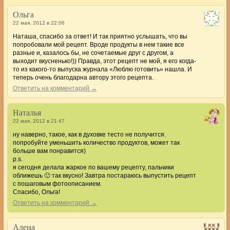
Ольга
22 мая, 2012 в 22:06
Наташа, спасибо за ответ! И так приятно услышать, что вы
попробовали мой рецепт. Вроде продукты в нем такие все
разные и, казалось бы, не сочетаемые друг с другом, а
выходит вкусненько!)) Правда, этот рецепт не мой, я его когда-
то из какого-то выпуска журнала «Люблю готовить» нашла. И
теперь очень благодарна автору этого рецепта.
Ответить на комментарий →
Наталья
22 мая, 2012 в 21:47
ну наверно, такое, как в духовке тесто не получится.
попробуйте уменьшить количество продуктов, может так
больше вам понравится)
p.s.
я сегодня делала жаркое по вашему рецепту, пальчики
оближешь 🙂 так вкусно! Завтра постараюсь выпустить рецепт
с пошаговым фотоописанием.
Спасибо, Ольга!
Ответить на комментарий →
Алена