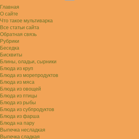
и сырую курочку, и…
Главная
Алексей
Попробовал в хлебопечке Panasonic SD-253.
О сайте
Немного уменьшил - до 2…
Что такое мультиварка
Света
Все статьи сайта
Советую простой рецепт как готовили наши
бабушки, на 5 минут…
Обратная связь
Рубрики
Беседка
Бисквиты
Блины, оладьи, сырники
Блюда из круп
Блюда из морепродуктов
Блюда из мяса
Блюда из овощей
Блюда из птицы
Блюда из рыбы
Блюда из субпродуктов
Блюда из фарша
Блюда на пару
Выпечка несладкая
Выпечка сладкая