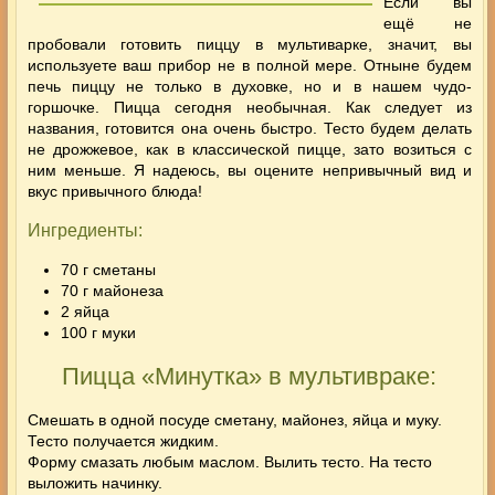
Если вы
ещё не
пробовали готовить
пиццу в мультиварке
, значит, вы
используете ваш прибор не в полной мере. Отныне будем
печь пиццу не только в духовке, но и в нашем чудо-
горшочке. Пицца сегодня необычная. Как следует из
названия, готовится она очень быстро. Тесто будем делать
не
дрожжевое
, как в классической пицце, зато возиться с
ним меньше. Я надеюсь, вы оцените непривычный вид и
вкус привычного блюда!
Ингредиенты:
70 г сметаны
70 г майонеза
2 яйца
100 г муки
Пицца «Минутка» в мультивраке:
Смешать в одной посуде сметану, майонез, яйца и муку.
Тесто получается жидким.
Форму смазать любым маслом. Вылить тесто. На тесто
выложить начинку.