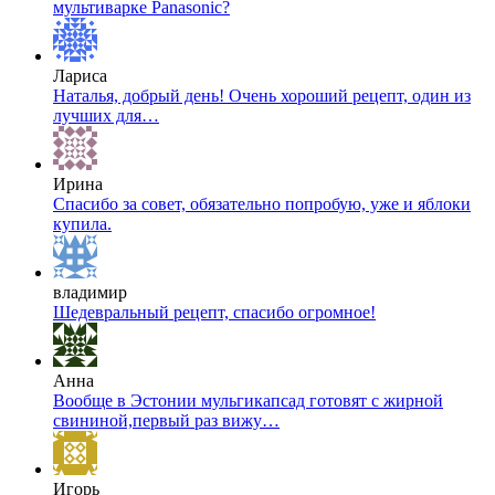
мультиварке Panasonic?
Лариса
Наталья, добрый день! Очень хороший рецепт, один из
лучших для…
Ирина
Спасибо за совет, обязательно попробую, уже и яблоки
купила.
владимир
Шедевральный рецепт, спасибо огромное!
Анна
Вообще в Эстонии мульгикапсад готовят с жирной
свининой,первый раз вижу…
Игорь