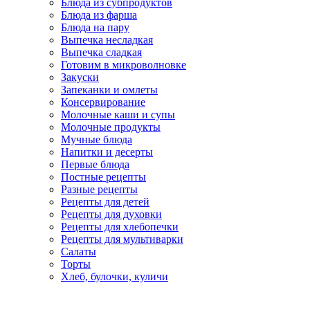
Блюда из субпродуктов
Блюда из фарша
Блюда на пару
Выпечка несладкая
Выпечка сладкая
Готовим в микроволновке
Закуски
Запеканки и омлеты
Консервирование
Молочные каши и супы
Молочные продукты
Мучные блюда
Напитки и десерты
Первые блюда
Постные рецепты
Разные рецепты
Рецепты для детей
Рецепты для духовки
Рецепты для хлебопечки
Рецепты для мультиварки
Салаты
Торты
Хлеб, булочки, куличи