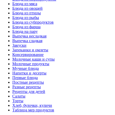
Блюда из мяса
Блюда из овощей
Блюда из птицы
Блюда из рыбы
Блюда из субпродуктов
Блюда из фарша
Блюда на пару
Выпечка несладкая
Выпечка сладкая
Закуски
Запеканки и омлеты
Консервирование
Молочные каши и супы
Молочные продукты
Мучные блюда
Напитки и десерты
Первые блюда
Постные рецепты
Разные рецепты
Рецепты для детей
Салаты
Торты
Хлеб, булочки, куличи
Таблица мер продуктов