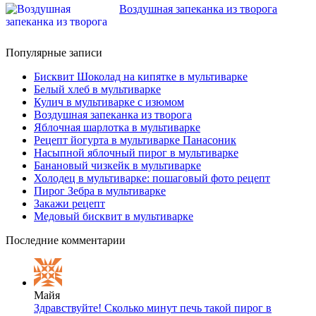
Воздушная запеканка из творога
Популярные записи
Бисквит Шоколад на кипятке в мультиварке
Белый хлеб в мультиварке
Кулич в мультиварке с изюмом
Воздушная запеканка из творога
Яблочная шарлотка в мультиварке
Рецепт йогурта в мультиварке Панасоник
Насыпной яблочный пирог в мультиварке
Банановый чизкейк в мультиварке
Холодец в мультиварке: пошаговый фото рецепт
Пирог Зебра в мультиварке
Закажи рецепт
Медовый бисквит в мультиварке
Последние комментарии
Майя
Здравствуйте! Сколько минут печь такой пирог в