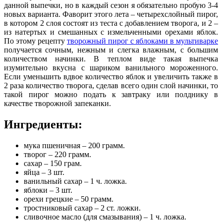
данной выпечки, но в каждый сезон я обязательно пробую 3-4
новых варианта. Фаворит этого лета – четырехслойный пирог,
в котором 2 слоя состоят из теста с добавлением творога
, и 2 –
из натертых и смешанных с измельченными орехами яблок.
По этому рецепту
творожный пирог с яблоками в мультиварке
получается сочным, нежным и слегка влажным, с большим
количеством начинки. В теплом виде такая выпечка
изумительно вкусна с шариком ванильного мороженного.
Если уменьшить вдвое количество яблок и увеличить также в
2 раза количество творога, сделав всего один слой начинки, то
такой пирог можно подать к завтраку или полднику в
качестве творожной запеканки.
Ингредиенты:
мука пшеничная – 200 грамм.
творог – 220 грамм.
сахар – 150 грам.
яйца – 3 шт.
ванильный сахар – 1 ч. ложка.
яблоки – 3 шт.
орехи грецкие – 50 грамм.
тростниковый сахар – 2 ст. ложки.
сливочное масло (для смазывания) – 1 ч. ложка.