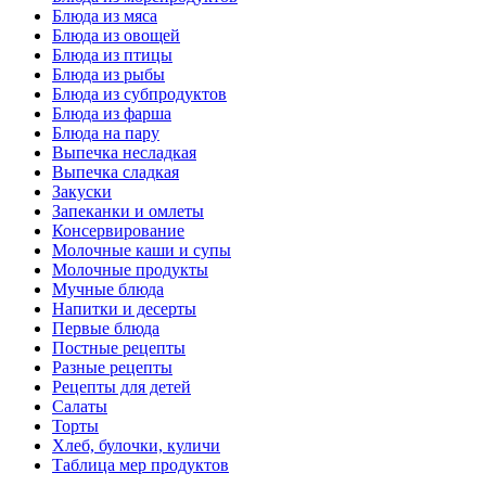
Блюда из мяса
Блюда из овощей
Блюда из птицы
Блюда из рыбы
Блюда из субпродуктов
Блюда из фарша
Блюда на пару
Выпечка несладкая
Выпечка сладкая
Закуски
Запеканки и омлеты
Консервирование
Молочные каши и супы
Молочные продукты
Мучные блюда
Напитки и десерты
Первые блюда
Постные рецепты
Разные рецепты
Рецепты для детей
Салаты
Торты
Хлеб, булочки, куличи
Таблица мер продуктов