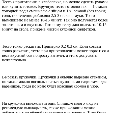
Тесто я приготовила в хлебопечке, но можно сделать руками
или купить готовое. Вручную тесто готовлю так — 1 стакан
холодной воды смешиваю с яйцом и 1 ч. ложкой (без горки)
соли, постепенно добавляю 2,5-3 стакана муки. Тесто
вымешиваю не менее 10-15 минут. Так оно получается более
эластичным и вкусным. Готовому тесту даю полежать 10-15
минут на столе, прикрыв чистой кухонной салфеткой.
Тесто тонко раскатать. Примерно 0,2-0,3 см. Если совсем
тонко раскатать, тесто при приготовлении может порваться и
весь вкусный сок попросту вытечет, а этого допускать
нежелательно.
Вырезать кружочки. Кружочки я обычно вырезаю стаканом,
но также можно воспользоваться кухонными гаджетами для
вареников, тогда по краю будет красивая кромка и узор.
На кружочки выложить ягоды. Слишком много ягод не
рекомендую выкладывать, также при желании можно
добавить ягоды чёрной смородины или малины. Тоже будет