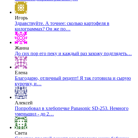
Игорь
Здравствуйте. А точнее: сколько картофеля в
килограммах? Он же по…
Жанна
До сих пор его пеку и каждый раз захожу подглядеть…
Елена
Благодарю, отличный рецепт! Я так готовила и сырую
курочку, и…
Алексей
Попробовал в хлебопечке Panasonic SD-253. Немного
уменьшил - до 2…
Света