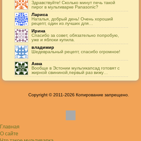
Здравствуйте! Сколько минут печь такой
пирог в мультиварке Panasonic?
Лариса
Наталья, добрый день! Очень хороший
рецепт, один из лучших для…
Ирина
Спасибо за совет, обязательно попробую,
уже и яблоки купила.
владимир
Шедевральный рецепт, спасибо огромное!
Анна
Вообще в Эстонии мульгикапсад готовят с
жирной свининой,первый раз вижу…
Игорь
Здравствуйте. А точнее: сколько картофеля в
килограммах? Он же по…
Copyright © 2011-2026 Копирование запрещено.
Жанна
До сих пор его пеку и каждый раз захожу
подглядеть…
Елена
Благодарю, отличный рецепт! Я так готовила
и сырую курочку, и…
Главная
Алексей
Попробовал в хлебопечке Panasonic SD-253.
О сайте
Немного уменьшил - до 2…
Что такое мультиварка