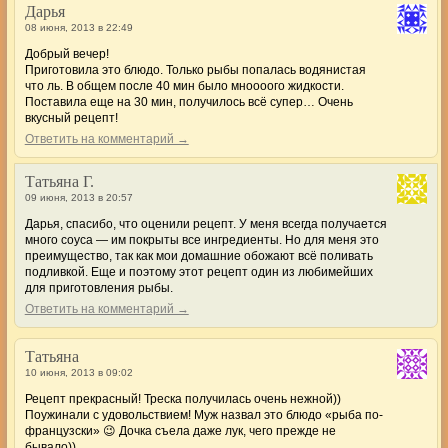
Дарья
08 июня, 2013 в 22:49
Добрый вечер!
Приготовила это блюдо. Только рыбы попалась водянистая
что ль. В общем после 40 мин было мноооого жидкости.
Поставила еще на 30 мин, получилось всё супер… Очень
вкусный рецепт!
Ответить на комментарий →
Татьяна Г.
09 июня, 2013 в 20:57
Дарья, спасибо, что оценили рецепт. У меня всегда получается
много соуса — им покрыты все ингредиенты. Но для меня это
преимущество, так как мои домашние обожают всё поливать
подливкой. Еще и поэтому этот рецепт один из любимейших
для приготовления рыбы.
Ответить на комментарий →
Татьяна
10 июня, 2013 в 09:02
Рецепт прекрасный! Треска получилась очень нежной))
Поужинали с удовольствием! Муж назвал это блюдо «рыба по-
французски» 😉 Дочка съела даже лук, чего прежде не
бывало))