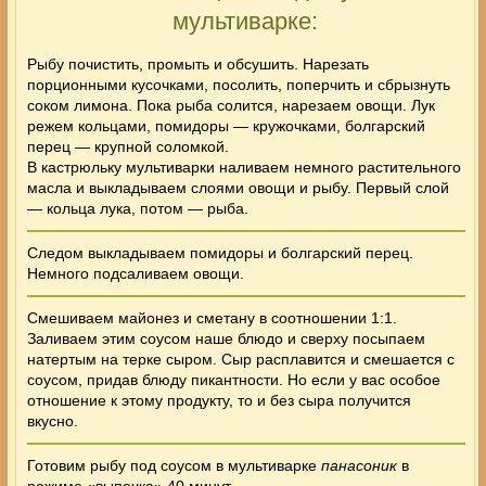
мультиварке:
Рыбу почистить, промыть и обсушить. Нарезать
порционными кусочками, посолить, поперчить и сбрызнуть
соком лимона. Пока рыба солится, нарезаем овощи. Лук
режем кольцами, помидоры — кружочками, болгарский
перец — крупной соломкой.
В кастрюльку мультиварки наливаем немного растительного
масла и выкладываем слоями овощи и рыбу. Первый слой
— кольца лука, потом —
рыба
.
Следом выкладываем помидоры и болгарский перец.
Немного подсаливаем овощи.
Смешиваем майонез и сметану в соотношении 1:1.
Заливаем этим соусом наше блюдо и сверху посыпаем
натертым на терке сыром. Сыр расплавится и смешается с
соусом, придав блюду пикантности. Но если у вас особое
отношение к этому продукту, то и без сыра получится
вкусно.
Готовим
рыбу под соусом
в мультиварке
панасоник
в
режиме «выпечка» 40 минут.