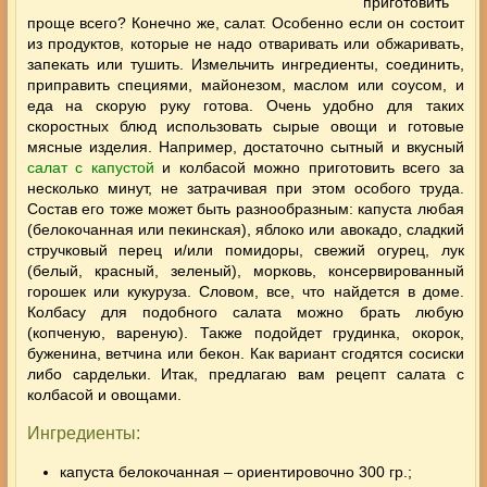
приготовить
проще всего? Конечно же, салат. Особенно если он состоит
из продуктов, которые не надо отваривать или обжаривать,
запекать или тушить. Измельчить ингредиенты, соединить,
приправить специями, майонезом, маслом или соусом, и
еда на скорую руку готова. Очень удобно для таких
скоростных блюд использовать сырые овощи и готовые
мясные
изделия. Например, достаточно сытный и вкусный
салат с капустой
и колбасой можно приготовить всего за
несколько минут, не затрачивая при этом особого труда.
Состав его тоже может быть разнообразным: капуста любая
(белокочанная или пекинская), яблоко или авокадо, сладкий
стручковый перец и/или помидоры, свежий огурец, лук
(белый, красный, зеленый), морковь, консервированный
горошек или кукуруза. Словом, все, что найдется в доме.
Колбасу для подобного салата можно брать любую
(копченую, вареную). Также подойдет грудинка, окорок,
буженина, ветчина или бекон. Как вариант сгодятся сосиски
либо сардельки. Итак, предлагаю вам рецепт салата с
колбасой и овощами.
Ингредиенты:
капуста белокочанная – ориентировочно 300 гр.;