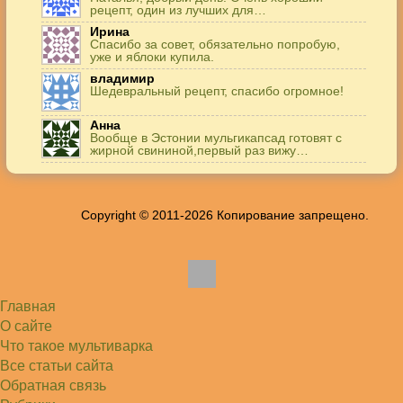
рецепт, один из лучших для…
Ирина
Спасибо за совет, обязательно попробую,
уже и яблоки купила.
владимир
Шедевральный рецепт, спасибо огромное!
Анна
Вообще в Эстонии мульгикапсад готовят с
жирной свининой,первый раз вижу…
Игорь
Здравствуйте. А точнее: сколько картофеля в
килограммах? Он же по…
Copyright © 2011-2026 Копирование запрещено.
Жанна
До сих пор его пеку и каждый раз захожу
подглядеть…
Елена
Благодарю, отличный рецепт! Я так готовила
и сырую курочку, и…
Главная
Алексей
Попробовал в хлебопечке Panasonic SD-253.
О сайте
Немного уменьшил - до 2…
Что такое мультиварка
Света
Все статьи сайта
Советую простой рецепт как готовили наши
бабушки, на 5 минут…
Обратная связь