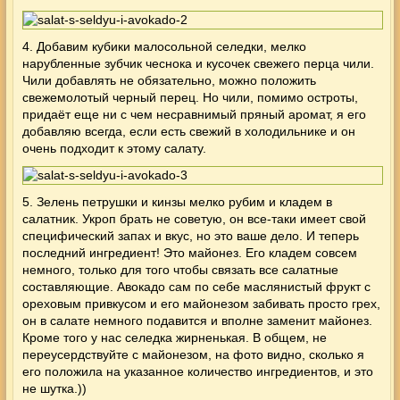
4. Добавим кубики малосольной селедки, мелко
нарубленные зубчик чеснока и кусочек свежего перца чили.
Чили добавлять не обязательно, можно положить
свежемолотый черный перец. Но чили, помимо остроты,
придаёт еще ни с чем несравнимый пряный аромат, я его
добавляю всегда, если есть свежий в холодильнике и он
очень подходит к этому салату.
5. Зелень петрушки и кинзы мелко рубим и кладем в
салатник. Укроп брать не советую, он все-таки имеет свой
специфический запах и вкус, но это ваше дело. И теперь
последний ингредиент! Это майонез. Его кладем совсем
немного, только для того чтобы связать все салатные
составляющие. Авокадо сам по себе маслянистый фрукт с
ореховым привкусом и его майонезом забивать просто грех,
он в салате немного подавится и вполне заменит майонез.
Кроме того у нас селедка жирненькая. В общем, не
переусердствуйте с майонезом, на фото видно, сколько я
его положила на указанное количество ингредиентов, и это
не шутка.))