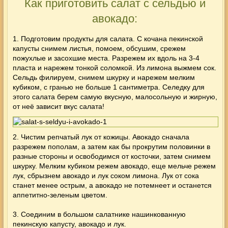
Как приготовить салат с сельдью и
авокадо:
1. Подготовим продукты для салата. С кочана пекинской
капусты снимем листья, помоем, обсушим, срежем
пожухлые и засохшие места. Разрежем их вдоль на 3-4
пласта и нарежем тонкой соломкой. Из лимона выжмем сок.
Сельдь филируем, снимем шкурку и нарежем мелким
кубиком, с гранью не больше 1 сантиметра. Селедку для
этого салата берем самую вкусную, малосольную и жирную,
от неё зависит вкус салата!
2. Чистим репчатый лук от кожицы. Авокадо сначала
разрежем пополам, а затем как бы прокрутим половинки в
разные стороны и освободимся от косточки, затем снимем
шкурку. Мелким кубиком режем авокадо, еще мельче режем
лук, сбрызнем авокадо и лук соком лимона. Лук от сока
станет менее острым, а авокадо не потемнеет и останется
аппетитно-зеленым цветом.
3. Соединим в большом салатнике нашинкованную
пекинскую капусту, авокадо и лук.