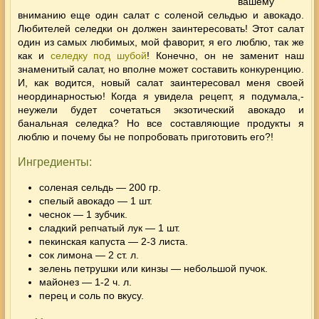
вашему
вниманию еще один салат с соленой сельдью и авокадо.
Любителей селедки он должен заинтересовать! Этот салат
один из самых любимых, мой фаворит, я его люблю, так же
как и
селедку под шубой
! Конечно, он не заменит наш
знаменитый салат, но вполне может составить конкуренцию.
И, как водится, новый салат заинтересовал меня своей
неординарностью! Когда я увидела рецепт, я подумала,-
неужели будет сочетаться экзотический авокадо и
банальная селедка? Но все составляющие продукты я
люблю и почему бы не попробовать приготовить его?!
Ингредиенты:
соленая сельдь — 200 гр.
спелый авокадо — 1 шт.
чеснок — 1 зубчик.
сладкий репчатый лук — 1 шт.
пекинская капуста — 2-3 листа.
сок лимона — 2 ст. л.
зелень петрушки или кинзы — небольшой пучок.
майонез — 1-2 ч. л.
перец и соль по вкусу.