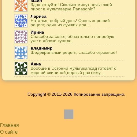
Майя
Здравствуйте! Сколько минут печь такой
пирог в мультиварке Panasonic?
Лариса
Наталья, добрый день! Очень хороший
рецепт, один из лучших для…
Ирина
Спасибо за совет, обязательно попробую,
уже и яблоки купила.
владимир
Шедевральный рецепт, спасибо огромное!
Анна
Вообще в Эстонии мульгикапсад готовят с
жирной свининой,первый раз вижу…
Игорь
Здравствуйте. А точнее: сколько картофеля в
килограммах? Он же по…
Copyright © 2011-2026 Копирование запрещено.
Жанна
До сих пор его пеку и каждый раз захожу
подглядеть…
Елена
Благодарю, отличный рецепт! Я так готовила
и сырую курочку, и…
Главная
Алексей
Попробовал в хлебопечке Panasonic SD-253.
О сайте
Немного уменьшил - до 2…