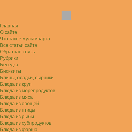
До сих пор его пеку и каждый раз захожу
подглядеть…
Елена
Благодарю, отличный рецепт! Я так готовила
и сырую курочку, и…
Главная
Алексей
Попробовал в хлебопечке Panasonic SD-253.
О сайте
Немного уменьшил - до 2…
Что такое мультиварка
Света
Все статьи сайта
Советую простой рецепт как готовили наши
бабушки, на 5 минут…
Обратная связь
Рубрики
Беседка
Бисквиты
Блины, оладьи, сырники
Блюда из круп
Блюда из морепродуктов
Блюда из мяса
Блюда из овощей
Блюда из птицы
Блюда из рыбы
Блюда из субпродуктов
Блюда из фарша