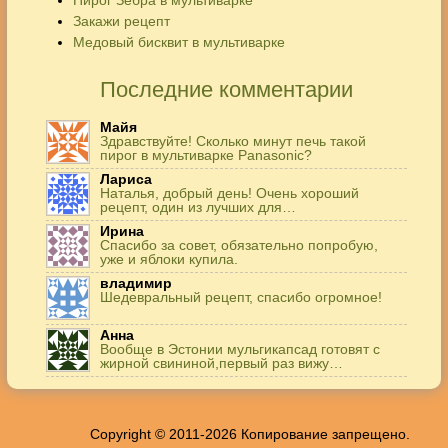
Закажи рецепт
Медовый бисквит в мультиварке
Последние комментарии
Майя
Здравствуйте! Сколько минут печь такой
пирог в мультиварке Panasonic?
Лариса
Наталья, добрый день! Очень хороший
рецепт, один из лучших для…
Ирина
Спасибо за совет, обязательно попробую,
уже и яблоки купила.
владимир
Шедевральный рецепт, спасибо огромное!
Анна
Вообще в Эстонии мульгикапсад готовят с
жирной свининой,первый раз вижу…
Игорь
Здравствуйте. А точнее: сколько картофеля в
килограммах? Он же по…
Copyright © 2011-2026 Копирование запрещено.
Жанна