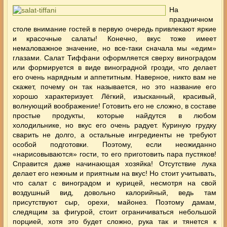
На
праздничном
столе внимание гостей в первую очередь привлекают яркие
и красочные салаты! Конечно, вкус тоже имеет
немаловажное значение, но все-таки сначала мы «едим»
глазами. Салат Тиффани оформляется сверху виноградом
или формируется в виде виноградной грозди, что делает
его очень нарядным и аппетитным.
Наверное, никто вам не
скажет, почему он так называется, но это название его
хорошо характеризует. Лёгкий, изысканный, красивый,
волнующий воображение! Готовить его не сложно, в составе
простые продукты, которые найдутся в любом
холодильнике, но вкус его очень радует. Куриную грудку
сварить не долго, а остальные ингредиенты не требуют
особой подготовки. Поэтому, если неожиданно
«нарисовываются» гости, то его приготовить пара пустяков!
Справится даже начинающая хозяйка! Отсутствие лука
делает его нежным и приятным на вкус! Но стоит учитывать,
что салат с виноградом и курицей, несмотря на свой
воздушный вид, довольно калорийный, ведь там
присутствуют сыр, орехи, майонез. Поэтому дамам,
следящим за фигурой, стоит ограничиваться небольшой
порцией, хотя это будет сложно, рука так и тянется к