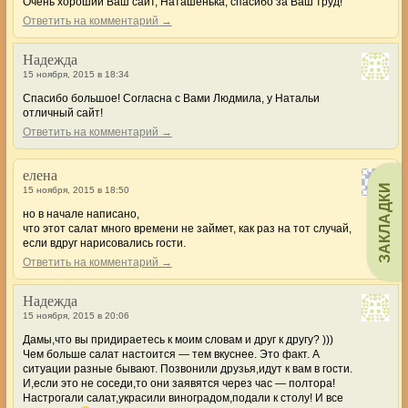
Очень хороший Ваш сайт, Наташенька, спасибо за Ваш труд!
Ответить на комментарий →
Надежда
15 ноября, 2015 в 18:34
Спасибо большое! Согласна с Вами Людмила, у Натальи
отличный сайт!
Ответить на комментарий →
елена
ЗАКЛАДКИ
15 ноября, 2015 в 18:50
но в начале написано,
что этот салат много времени не займет, как раз на тот случай,
если вдруг нарисовались гости.
Ответить на комментарий →
Надежда
15 ноября, 2015 в 20:06
Дамы,что вы придираетесь к моим словам и друг к другу? )))
Чем больше салат настоится — тем вкуснее. Это факт. А
ситуации разные бывают. Позвонили друзья,идут к вам в гости.
И,если это не соседи,то они заявятся через час — полтора!
Настрогали салат,украсили виноградом,подали к столу! И все