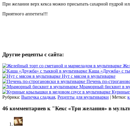
При желании верх кекса можно присыпать сахарной пудрой ил
Приятного аппетита!!!
Другие рецепты с сайта:
Жел
Каша «Дружба» с ты
Нут с мясом в мультиварке
Печень по-строгановс
Мраморный бисквит в му
Куриные 
Рубрика:
Выпечка сладкая
,
Рецепты для мультиварки
| Метки:
к
46 комментариев к "Кекс «Три желания» в мульт