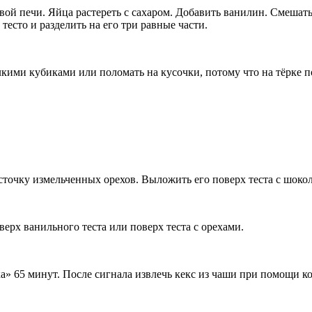
вой печи. Яйца растереть с сахаром. Добавить ванилин. Смешат
есто и разделить на его три равные части.
елкими кубиками или поломать на кусочки, потому что на тёрке 
рсточку измельченных орехов. Выложить его поверх теста с шоко
ерх ванильного теста или поверх теста с орехами.
а» 65 минут. После сигнала извлечь кекс из чаши при помощи к