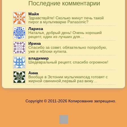
Последние комментарии
Майя
Здравствуйте! Сколько минут печь такой
пирог в мультиварке Panasonic?
Лариса
Наталья, добрый день! Очень хороший
рецепт, один из лучших для…
Ирина
Спасибо за совет, обязательно попробую,
уже и яблоки купила.
владимир
Шедевральный рецепт, спасибо огромное!
Анна
Вообще в Эстонии мульгикапсад готовят с
жирной свининой,первый раз вижу…
Игорь
Здравствуйте. А точнее: сколько картофеля в
килограммах? Он же по…
Copyright © 2011-2026 Копирование запрещено.
Жанна
До сих пор его пеку и каждый раз захожу
подглядеть…
Елена
Благодарю, отличный рецепт! Я так готовила
и сырую курочку, и…