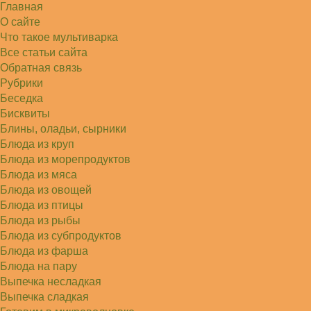
Главная
Алексей
Попробовал в хлебопечке Panasonic SD-253.
О сайте
Немного уменьшил - до 2…
Что такое мультиварка
Света
Все статьи сайта
Советую простой рецепт как готовили наши
бабушки, на 5 минут…
Обратная связь
Рубрики
Беседка
Бисквиты
Блины, оладьи, сырники
Блюда из круп
Блюда из морепродуктов
Блюда из мяса
Блюда из овощей
Блюда из птицы
Блюда из рыбы
Блюда из субпродуктов
Блюда из фарша
Блюда на пару
Выпечка несладкая
Выпечка сладкая